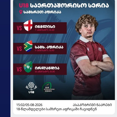
15:02/05-08-2026
ᲐᲡᲐᲙᲝᲑᲠᲘᲕᲘ ᲜᲐᲙᲠᲔᲑᲘ
18-წლამდელები სამხრეთ აფრიკაში ჩავიდნენ