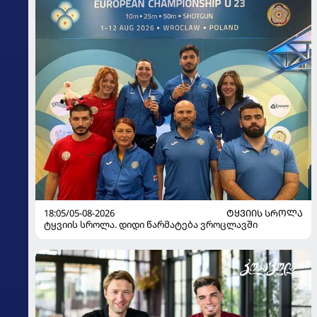
18:05/05-08-2026
ᲢᲧᲕᲘᲘᲡ ᲡᲠᲝᲚᲐ
ტყვიის სროლა. დიდი წარმატება ვროცლავში