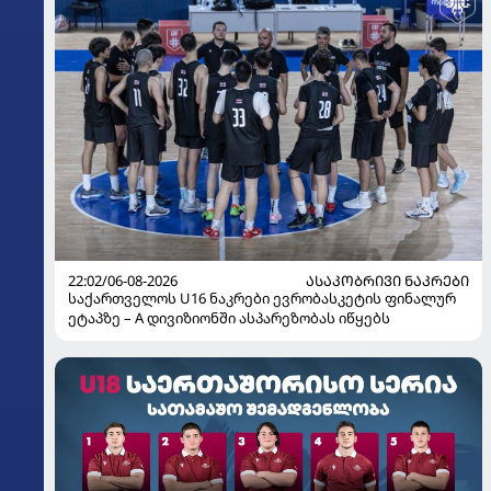
22:02/06-08-2026
ᲐᲡᲐᲙᲝᲑᲠᲘᲕᲘ ᲜᲐᲙᲠᲔᲑᲘ
საქართველოს U16 ნაკრები ევრობასკეტის ფინალურ
ეტაპზე – A დივიზიონში ასპარეზობას იწყებს