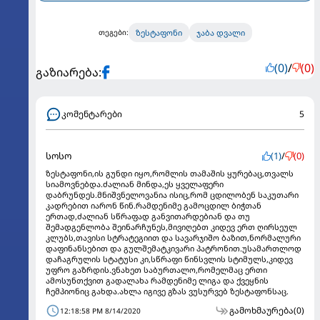
ზესტაფონი
ჯაბა დვალი
თეგები:
(0)
/
(0)
გაზიარება:
კომენტარები
5
სოსო
(1)
/
(0)
ზესტაფონი,ის გუნდი იყო,რომლის თამაშის ყურებაც,თვალს
სიამოვნებდა.ძალიან მინდა,ეს ყველაფერი
დაბრუნდეს.მნიშვნელოვანია ისიც,რომ ცდილობენ საკუთარი
კადრებით იარონ წინ.რამდენიმე გამოცდილ ბიჭთან
ერთად,ძალიან სწრაფად განვითარდებიან და თუ
შემადგენლობა შეინარჩუნეს,მივიღებთ კიდევ ერთ ღირსეულ
კლუბს,თავისი სტრატეგიით და სავარჯიშო ბაზით,ნორმალური
დაფინანსებით და გულშემატკივარი პატრონით.უსამართლოდ
დაჩაგრულის სტატუსი კი,სწრაფი წინსვლის სტიმულს,კიდევ
უფრო გაზრდის.ვნახეთ საბურთალო,რომელმაც ერთი
ამოსუნთქვით გადალახა რამდენიმე ლიგა და ქვეყნის
ჩემპიონიც გახდა.ახლა იგივე გზას ვუსურვებ ზესტაფონსაც.
გამოხმაურება
(0)
12:18:58 PM 8/14/2020