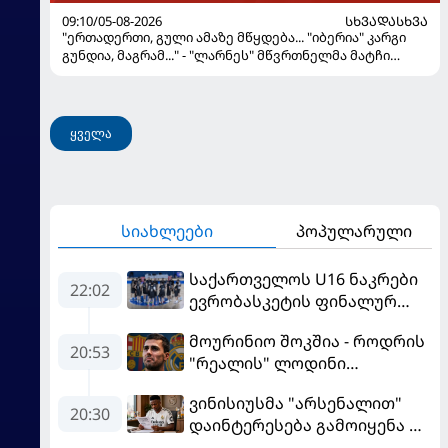
09:10/05-08-2026
ᲡᲮᲕᲐᲓᲐᲡᲮᲕᲐ
"ერთადერთი, გული ამაზე მწყდება... "იბერია" კარგი
გუნდია, მაგრამ..." - "ლარნეს" მწვრთნელმა მატჩი
შეაფასა და თბილისში თავდაჯერებული გუნდი
მოჰყავს
ყველა
სიახლეები
პოპულარული
საქართველოს U16 ნაკრები
22:02
ევრობასკეტის ფინალურ
ეტაპზე – A დივიზიონში
მოურინიო შოკშია - როდრის
ასპარეზობას იწყებს
20:53
"რეალის" ლოდინი
მობეზრდა და
ვინისიუსმა "არსენალით"
"ბარსელონაში" გადადის
20:30
დაინტერესება გამოიყენა და
"რეალთან" კონტრაქტი