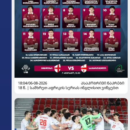
18:04/06-08-2026
ᲐᲡᲐᲙᲝᲑᲠᲘᲕᲘ ᲜᲐᲙᲠᲔᲑᲘ
18 წ. | სამხრეთ აფრიკის სერიას ინგლისით ვიწყებთ