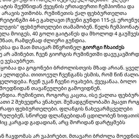
ატის შექმნიდან ქვეყნის ერთადერთი ჩემპიონია და
ა არავის უთმობს. რუმინეთის ქალ ფეხბურთელთა
ეიტინგში 44-ე გახლავთ (ჩვენი გუნდი 115-ე), ეროვნ
კლუჟის" ფეხბურთელები თამაშობენ. წელს ჩემპიონატ
ლა მოიგეს, 40 გოლი გაიტანეს და მხოლოდ 4 გაუშვეს
მნათ, რამდენად ძლიერი გუნდია.
ბსა და მათ მთავარ მწვრთნელ
გიორგი ჩხაიძეს
 არ აშინებთ. ჩვენ გიორგის რუმინეთში დავუკავშირ
ე ვესაუბრეთ.
ყობაა და გოგონები ბრძოლისთვის მზად არიან. ყვე
 ელოდება. თითოეულ ჩვენგანს ესმის, რომ წინ ძალი
ელოდება. ჩვენ უკან ჩვენი ოჯახები, ქვეყანაა. ბოლო
 მოედნიდან თავაწეულები გამოვიდნენ.
უნდია. რუმინეთი, როგორც კაცთა, ისე ქალთა ფეხბუ
 მათი 2 შეხვედრა ვნახეთ. შემადგენლობაში ჰყავთ რო
სწრაფი ფეხბურთელები. ფლანგის ნახევარმცველები
სრულებენ, სწორედ ფლანგებიდან ცდილობენ ხიფათი
აშიც კარგად გადადიან, არც შორიდან დარტყმებს
კან ჩაჯდომას არ ვაპირებთ. მთავარი ბრძოლა მოედნი