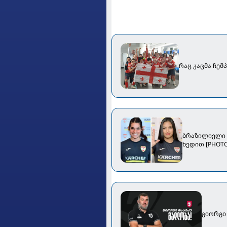
რაც კაცმა ჩემ
ბრაზილიელი 
ხედით [PHOTO
გიორგი