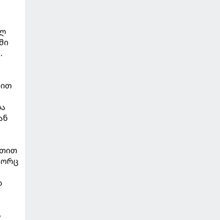
ულ
ში
.
დით
ლა
ან
რთით
გორც
ს
ს