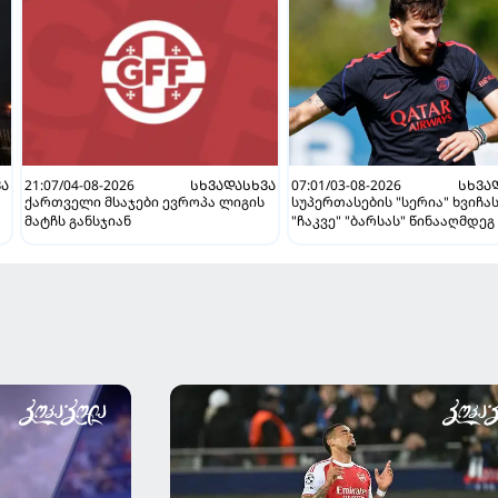
ᲕᲐ
21:07/04-08-2026
ᲡᲮᲕᲐᲓᲐᲡᲮᲕᲐ
07:01/03-08-2026
ᲡᲮᲕᲐ
ქართველი მსაჯები ევროპა ლიგის
სუპერთასების "სერია" ხვიჩა
მატჩს განსჯიან
"ჩაკვე" "ბარსას" წინააღმდეგ 
ვნახავთ აგვისტოში