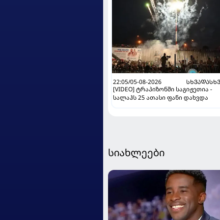
22:05/05-08-2026
ᲡᲮᲕᲐᲓᲐᲡᲮ
[VIDEO] ტრაპიზონში საგიჟეთია -
სალაჰს 25 ათასი ფანი დახვდა
სიახლეები