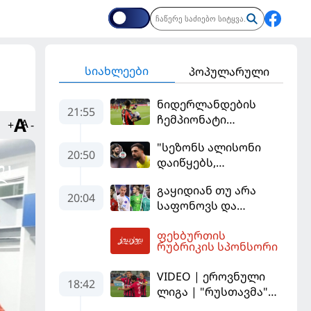
სიახლეები
პოპულარული
ნიდერლანდების
21:55
ჩემპიონატი
+
-
იეგოიანის გოლით
"სეზონს ალისონი
გაიხსნა - ის მატჩის
20:50
დაიწყებს,
MVP გახდა
მამარდაშვილს
გაყიდიან თუ არა
შანსის
20:04
საფონოვს და
გამოსაყენებლად
შევალიეს - ვინ
მოთმინება
ფეხბურთის
იქნება პსჟ-ს
სჭირდება,
05:43
რუბრიკის სპონსორი
ძირითადი მეკარე?
რომელსაც 100%-ით
მიიღებს" - განაცხადა
VIDEO | ეროვნული
18:42
"ლივერპულის"
ლიგა | "რუსთავმა"
ყოფილმა მეკარემ
უკეთ ითამაშა და