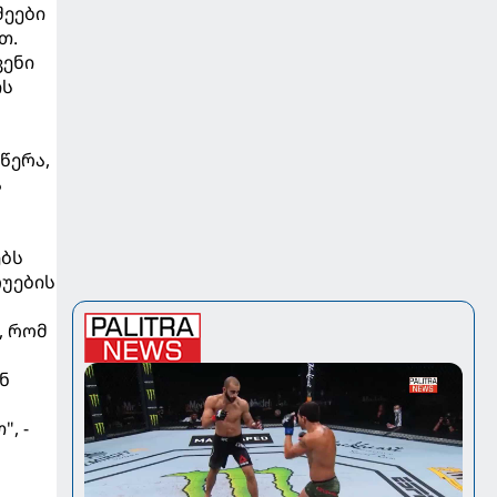
შეები
თ.
ვენი
ის
წერა,
ა
ებს
რუების
, რომ
ნ
, -