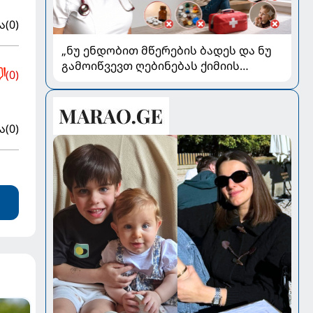
ა
(0)
„ნუ ენდობით მწერების ბადეს და ნუ
გამოიწვევთ ღებინებას ქიმიის
(0)
გადაყლაპვისას“ - როგორ ვიხსნათ
ბავშვი კრიტიკულ სიტუაციაში,
პედიატრ სალომე ახვლედიანის
რჩევები
ა
(0)