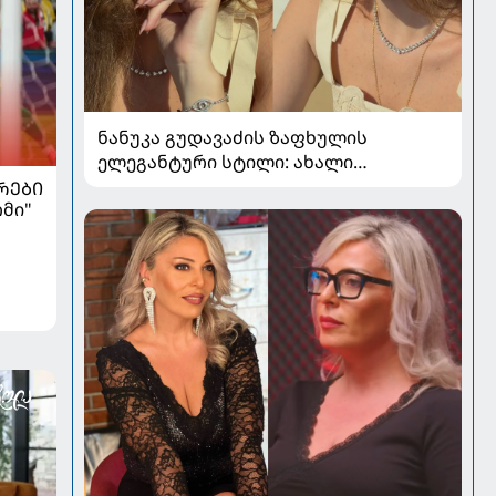
ნანუკა გუდავაძის ზაფხულის
ელეგანტური სტილი: ახალი
ფოტოები, საზაფხულო განწყობა და
ᲠᲔᲑᲘ
რმი"
უნაკლო ბუნებრივობა