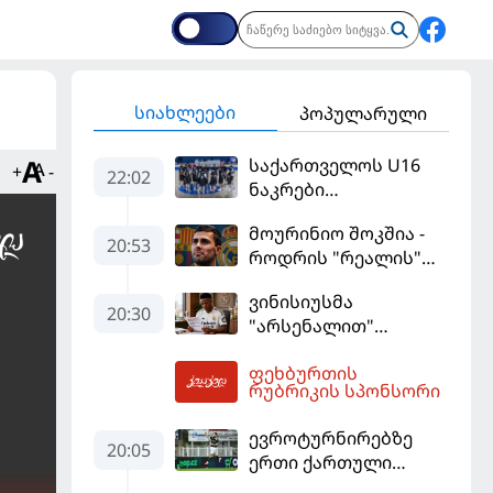
სიახლეები
პოპულარული
საქართველოს U16
+
-
22:02
ნაკრები
ევრობასკეტის
მოურინიო შოკშია -
ფინალურ ეტაპზე – A
20:53
როდრის "რეალის"
დივიზიონში
ლოდინი მობეზრდა
ასპარეზობას იწყებს
ვინისიუსმა
და "ბარსელონაში"
20:30
"არსენალით"
გადადის
დაინტერესება
ფეხბურთის
გამოიყენა და
00:33
რუბრიკის სპონსორი
"რეალთან"
კონტრაქტი
ევროტურნირებზე
მომგებიანად
20:05
ერთი ქართული
გააგრძელა
გოლი მაინც გავიდა