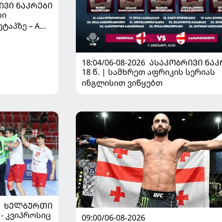
ᲘᲕᲘ ᲜᲐᲙᲠᲔᲑᲘ
ბი
ტაპზე – A
 იწყებს
18:04/06-08-2026
ᲐᲡᲐᲙᲝᲑᲠᲘᲕᲘ ᲜᲐᲙ
18 წ. | სამხრეთ აფრიკის სერიას
ინგლისით ვიწყებთ
ᲮᲔᲚᲑᲣᲠᲗᲘ
 - კვიპროსიც
09:00/06-08-2026