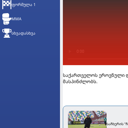
ᲤᲝᲠᲛᲣᲚᲐ 1
MMA
ᲡᲮᲕᲐᲓᲐᲡᲮᲕᲐ
საქართველოს ეროვნული ლი
მასპინძლობს.
საჩხერის "