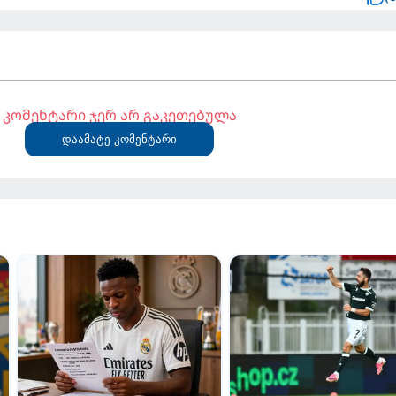
კომენტარი ჯერ არ გაკეთებულა
დაამატე კომენტარი