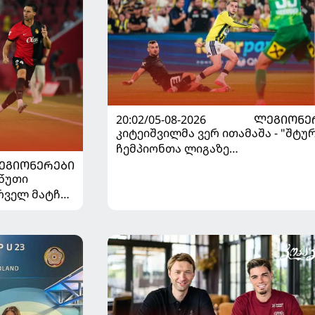
20:02/05-08-2026
ᲚᲔᲒᲘᲝᲜᲔ
კიტეიშვილმა ვერ ითამაშა - "შტუ
ჩემპიონთა ლიგაზე
"ფენერბაჰჩესთან" დამარცხდა
ᲔᲒᲘᲝᲜᲔᲠᲔᲑᲘ
 წუთი
ირველ მატჩში
ცხდა