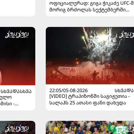
ოფიციალურად: გიგა ჭიკაძე UFC-შ
მორიგ ბრძოლას სექტემბერში
გამართავს
22:05/05-08-2026
ᲡᲮᲕᲐᲓᲐ
ᲡᲮᲕᲐᲓᲐᲡᲮᲕᲐ
[VIDEO] ტრაპიზონში საგიჟეთია -
ეულო
სალაჰს 25 ათასი ფანი დახვდა
მისი -
დაწყდა