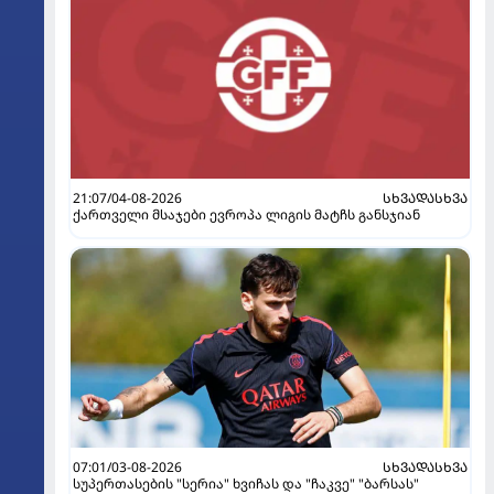
21:07/04-08-2026
ᲡᲮᲕᲐᲓᲐᲡᲮᲕᲐ
ქართველი მსაჯები ევროპა ლიგის მატჩს განსჯიან
07:01/03-08-2026
ᲡᲮᲕᲐᲓᲐᲡᲮᲕᲐ
სუპერთასების "სერია" ხვიჩას და "ჩაკვე" "ბარსას"