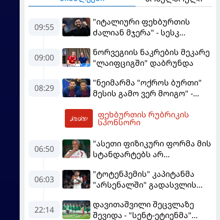
"იტალიური ფეხბურთის
09:55
ძალიან მჯერა" - სესკ
ფაბრეგასი
ნორვეგიის ნაკრების მეკარე
09:00
"ლაიფციგში" დაბრუნდა
"ნეიმარმა "ოქროს ბურთი"
08:29
მესის გამო ვერ მოიგო" -
ბრაზილიელის ყოფილი
ფეხბურთის რუბრიკის
აგენტი
09:57
სპონსორი
"ასეთი ფიზიკური ფორმა მის
06:50
სტანდარტებს არ
შეეფერება" - მოურინიომ
"ტოტენჰემის" კაპიტანმა
"რეალის" ახალწვეული
06:03
"არსენალში" გადასვლის
გააკრიტიკა
სურვილი გამოთქვა
დავითაშვილი შეცვლაზე
22:14
შევიდა - "სენტ-ეტიენმა"