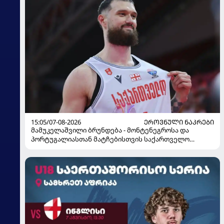
15:05/07-08-2026
ᲔᲠᲝᲕᲜᲣᲚᲘ ᲜᲐᲙᲠᲔᲑᲘ
მამუკელაშვილი ბრუნდება - მონტენეგროსა და
პორტუგალიასთან მატჩებისთვის საქართველო
მზადებას 15 კალათბურთელით იწყებს