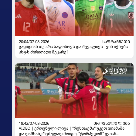
20:04/07-08-2026
ᲡᲐᲤᲠᲐᲜᲒᲔᲗᲘ
გაყიდიან თუ არა საფონოვს და შევალიეს - ვინ იქნება
პსჟ-ს ძირითადი მეკარე?
18:42/07-08-2026
ᲔᲠᲝᲕᲜᲣᲚᲘ ᲚᲘᲒᲐ
VIDEO | ეროვნული ლიგა | "რუსთავმა" უკეთ ითამაშა
და დამსახურებულად მოიგო, "ტორპედომ" გვიან