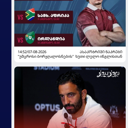
14:52/07-08-2026
ᲐᲡᲐᲙᲝᲑᲠᲘᲕᲘ ᲜᲐᲙᲠᲔᲑᲘ
"უმცროსი ბორჯღალოსნების" ხუთი ლელო ინგლისთან