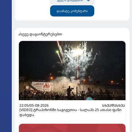
ყველა კომენტარი
დაამატე კომენტარი
ასევე დაგაინტერესებთ
22:05/05-08-2026
ᲡᲮᲕᲐᲓᲐᲡᲮᲕᲐ
[VIDEO] ტრაპიზონში საგიჟეთია - სალაჰს 25 ათასი ფანი
დახვდა