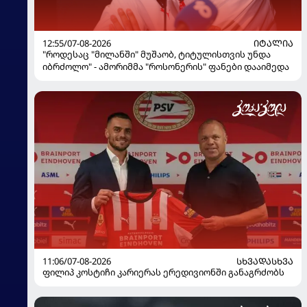
12:55/07-08-2026
ᲘᲢᲐᲚᲘᲐ
"როდესაც "მილანში" მუშაობ, ტიტულისთვის უნდა
იბრძოლო" - ამორიმმა "როსონერის" ფანები დააიმედა
11:06/07-08-2026
ᲡᲮᲕᲐᲓᲐᲡᲮᲕᲐ
ფილიპ კოსტიჩი კარიერას ერედივიონში განაგრძობს