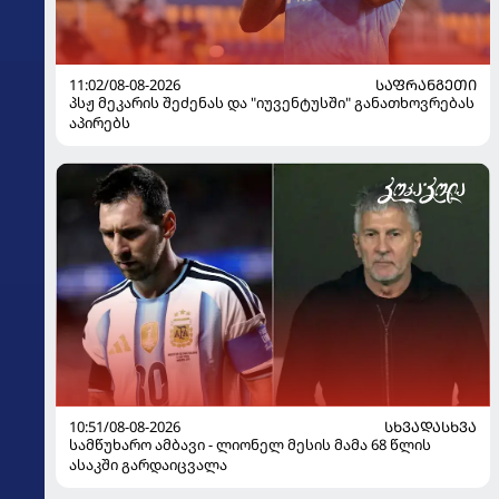
11:02/08-08-2026
ᲡᲐᲤᲠᲐᲜᲒᲔᲗᲘ
პსჟ მეკარის შეძენას და "იუვენტუსში" განათხოვრებას
აპირებს
10:51/08-08-2026
ᲡᲮᲕᲐᲓᲐᲡᲮᲕᲐ
სამწუხარო ამბავი - ლიონელ მესის მამა 68 წლის
ასაკში გარდაიცვალა