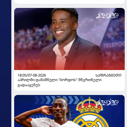
გაიღვიძა...
18:05/07-08-2026
ᲡᲐᲤᲠᲐᲜᲒᲔᲗᲘ
აპრილში დანიშნული "ბორდოს" მწვრთნელი
გადააყენეს