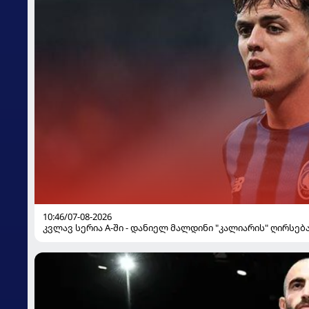
10:46/07-08-2026
კვლავ სერია A-ში - დანიელ მალდინი "კალიარის" ღირსებ