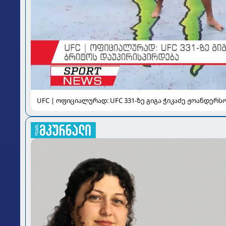
UFC | ოფიციალურად: UFC 331-ზე გიგა ჭიკაძე ჟოანდერ