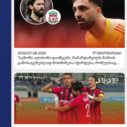
20:50/07-08-2026
ᲚᲔᲒᲘᲝᲜᲔᲠᲔᲑᲘ
"სეზონს ალისონი დაიწყებს, მამარდაშვილს შანსის
გამოსაყენებლად მოთმინება სჭირდება, რომელსაც
100%-ით მიიღებს" - განაცხადა "ლივერპულის"
ყოფილმა მეკარემ