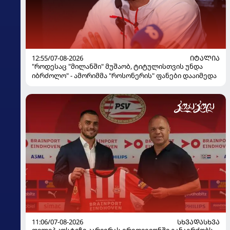
12:55/07-08-2026
ᲘᲢᲐᲚᲘᲐ
"როდესაც "მილანში" მუშაობ, ტიტულისთვის უნდა
იბრძოლო" - ამორიმმა "როსონერის" ფანები დააიმედა
11:06/07-08-2026
ᲡᲮᲕᲐᲓᲐᲡᲮᲕᲐ
ფილიპ კოსტიჩი კარიერას ერედივიონში განაგრძობს