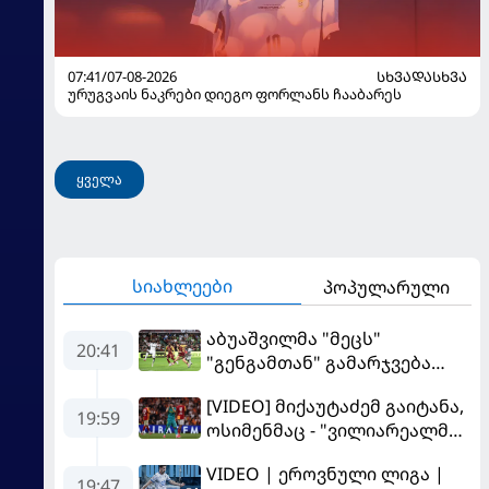
07:41/07-08-2026
ᲡᲮᲕᲐᲓᲐᲡᲮᲕᲐ
ურუგვაის ნაკრები დიეგო ფორლანს ჩააბარეს
ყველა
სიახლეები
პოპულარული
აბუაშვილმა "მეცს"
20:41
"გენგამთან" გამარჯვება
მოუპოვა
[VIDEO] მიქაუტაძემ გაიტანა,
19:59
ოსიმენმაც - "ვილიარეალმა"
სტამბოლში
VIDEO | ეროვნული ლიგა |
"გალათასარაის" მოუგო
19:47