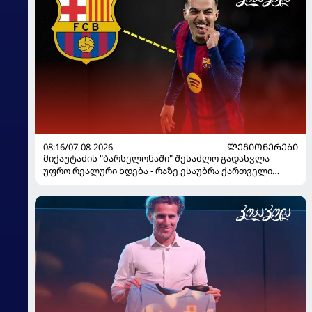
08:16/07-08-2026
ᲚᲔᲒᲘᲝᲜᲔᲠᲔᲑᲘ
მიქაუტაძის "ბარსელონაში" შესაძლო გადასვლა
უფრო რეალური ხდება - რაზე ესაუბრა ქართველი
კატალონიელთა მთავარ მწვრთნელს