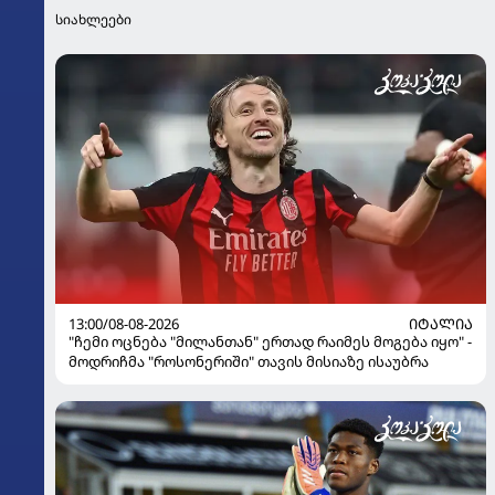
სიახლეები
13:00/08-08-2026
ᲘᲢᲐᲚᲘᲐ
"ჩემი ოცნება "მილანთან" ერთად რაიმეს მოგება იყო" -
მოდრიჩმა "როსონერიში" თავის მისიაზე ისაუბრა