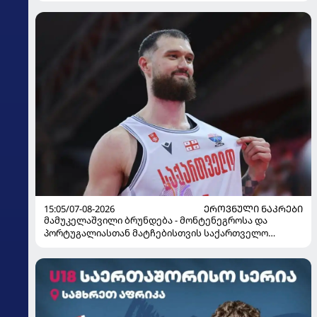
15:05/07-08-2026
ᲔᲠᲝᲕᲜᲣᲚᲘ ᲜᲐᲙᲠᲔᲑᲘ
მამუკელაშვილი ბრუნდება - მონტენეგროსა და
პორტუგალიასთან მატჩებისთვის საქართველო
მზადებას 15 კალათბურთელით იწყებს