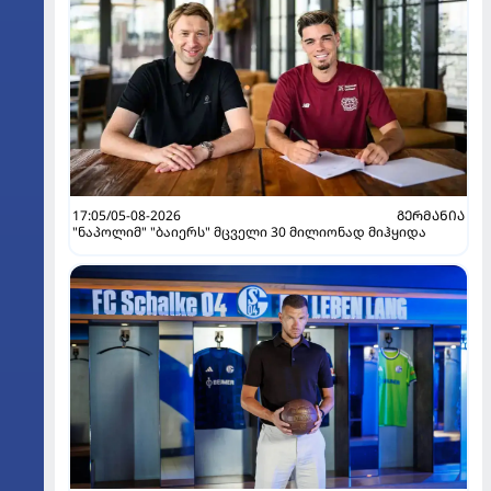
17:05/05-08-2026
ᲒᲔᲠᲛᲐᲜᲘᲐ
"ნაპოლიმ" "ბაიერს" მცველი 30 მილიონად მიჰყიდა