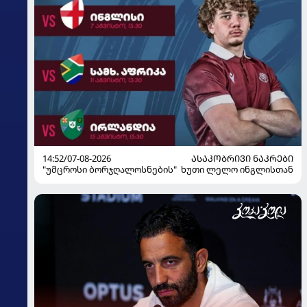
14:52/07-08-2026
ᲐᲡᲐᲙᲝᲑᲠᲘᲕᲘ ᲜᲐᲙᲠᲔᲑᲘ
"უმცროსი ბორჯღალოსნების" ხუთი ლელო ინგლისთან