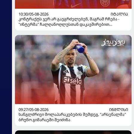
10:30/05-08-2026
ᲘᲢᲐᲚᲘᲐ
კონტრაქტს ჯერ არ გაუგრძელებენ, მაგრამ რჩება -
"ინტერმა" ჩალღანოღლუსთან დაკავშირებით
გადაწყვეტილება მიიღო
09:27/05-08-2026
ᲘᲜᲒᲚᲘᲡᲘ
ხანგლძრივი მოლაპარაკებების შემდეგ, "არსენალმა"
ბრუნო გიმარაეში შეიძინა