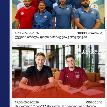
18:05/05-08-2026
ᲢᲧᲕᲘᲘᲡ ᲡᲠᲝᲚᲐ
ტყვიის სროლა. დიდი წარმატება ვროცლავში
17:05/05-08-2026
ᲒᲔᲠᲛᲐᲜᲘᲐ
"ნაპოლიმ" "ბაიერს" მცველი 30 მილიონად მიჰყიდა