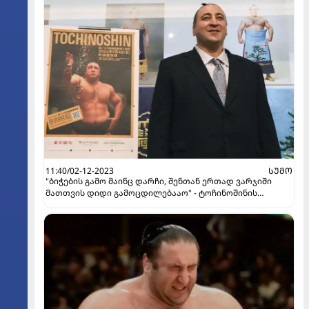
11:40/02-12-2023
ᲡᲣᲛᲝ
"ბი­ჭე­ბის გამო მა­ინც დარ­ჩი, შენ­თან ერ­თად ვარ­ჯი­ში
მათ­თვის დიდი გა­მოც­დი­ლე­ბა­აო" - ტოჩინოშინის
ინტერვიუ კვირის პალიტრასთან