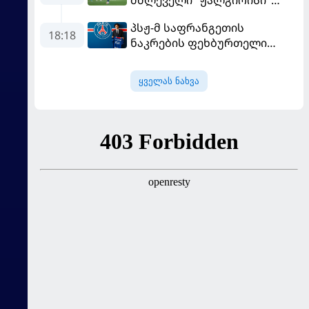
სახლში "ჰაიდუკთან"
პსჟ-მ საფრანგეთის
განადგურდა
18:18
ნაკრების ფეხბურთელი
დაიმატა
ყველას ნახვა