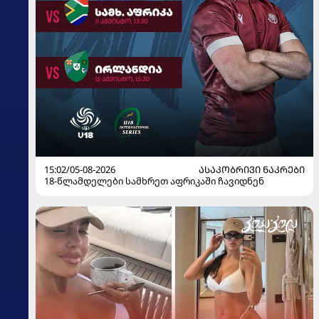
15:02/05-08-2026
ᲐᲡᲐᲙᲝᲑᲠᲘᲕᲘ ᲜᲐᲙᲠᲔᲑᲘ
18-წლამდელები სამხრეთ აფრიკაში ჩავიდნენ