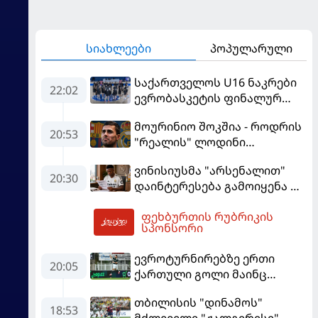
სიახლეები
პოპულარული
საქართველოს U16 ნაკრები
22:02
ევრობასკეტის ფინალურ
ეტაპზე – A დივიზიონში
მოურინიო შოკშია - როდრის
ასპარეზობას იწყებს
20:53
"რეალის" ლოდინი
მობეზრდა და
ვინისიუსმა "არსენალით"
"ბარსელონაში" გადადის
20:30
დაინტერესება გამოიყენა და
"რეალთან" კონტრაქტი
ფეხბურთის რუბრიკის
მომგებიანად გააგრძელა
01:41
სპონსორი
ევროტურნირებზე ერთი
20:05
ქართული გოლი მაინც
გავიდა
თბილისის "დინამოს"
18:53
მძლეველი "ჟალგირისი"