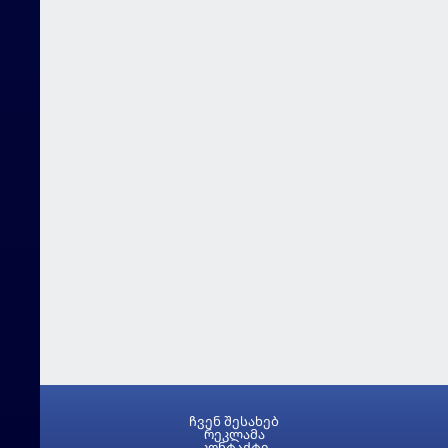
ჩვენ შესახებ
რეკლამა
კონტაქტი