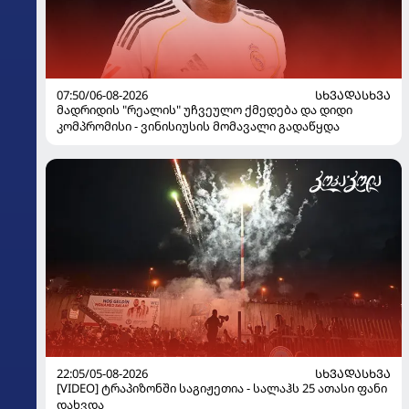
07:50/06-08-2026
ᲡᲮᲕᲐᲓᲐᲡᲮᲕᲐ
მადრიდის "რეალის" უჩვეულო ქმედება და დიდი
კომპრომისი - ვინისიუსის მომავალი გადაწყდა
22:05/05-08-2026
ᲡᲮᲕᲐᲓᲐᲡᲮᲕᲐ
[VIDEO] ტრაპიზონში საგიჟეთია - სალაჰს 25 ათასი ფანი
დახვდა