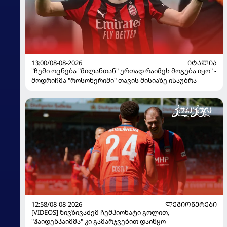
13:00/08-08-2026
ᲘᲢᲐᲚᲘᲐ
"ჩემი ოცნება "მილანთან" ერთად რაიმეს მოგება იყო" -
მოდრიჩმა "როსონერიში" თავის მისიაზე ისაუბრა
12:58/08-08-2026
ᲚᲔᲒᲘᲝᲜᲔᲠᲔᲑᲘ
[VIDEOS] ზივზივაძემ ჩემპიონატი გოლით,
"ჰაიდენჰაიმმა" კი გამარჯვებით დაიწყო