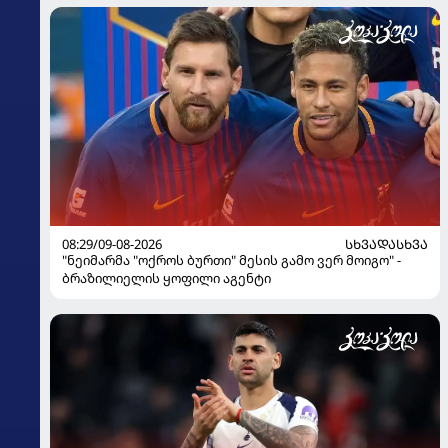
08:29/09-08-2026
ᲡᲮᲕᲐᲓᲐᲡᲮᲕᲐ
"ნეიმარმა "ოქროს ბურთი" მესის გამო ვერ მოიგო" -
ბრაზილიელის ყოფილი აგენტი