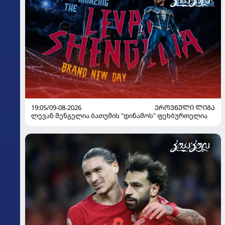
19:05/09-08-2026
ᲔᲠᲝᲕᲜᲣᲚᲘ ᲚᲘᲒᲐ
ლევან შენგელია ბათუმის "დინამოს" ფეხბურთელია