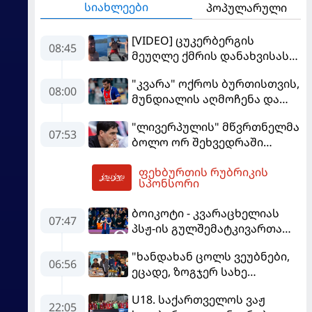
სიახლეები
პოპულარული
[VIDEO] ცუკერბერგის
08:45
მეუღლე ქმრის დანახვისას
გაოცებული დარჩა - მერაბ
"კვარა" ოქროს ბურთისთვის,
დვალიშვილი Facebook-ის
08:00
მუნდიალის აღმოჩენა და
დამფუძნებელს
სკანდალში მოხვედრილი
დაუპირისპირდა
"ლივერპულის" მწვრთნელმა
მსაჯი - ევროპის სუპერთასის
07:53
ბოლო ორ შეხვედრაში
PREVIEW
მარცხის მიზეზი დაასახელა
ფეხბურთის რუბრიკის
08:50
სპონსორი
ბოიკოტი - კვარაცხელიას
07:47
პსჟ-ის გულშემატკივართა
ჯგუფმა განცხადება
"ხანდახან ცოლს ვეუბნები,
გაავრცელა
06:56
ეცადე, ზოგჯერ სახე
საჯაროდ გამოაჩინო, ის კი
U18. საქართველოს ვაჟ
ამას მპასუხობს..." -
22:05