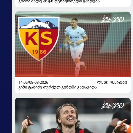
გმირი მალე პსჟ-ს ფეხბურთელი გახდება
14:05/08-08-2026
ᲚᲔᲒᲘᲝᲜᲔᲠᲔᲑᲘ
ჯიმი ტაბიძე თურქულ გუნდში გადავიდა