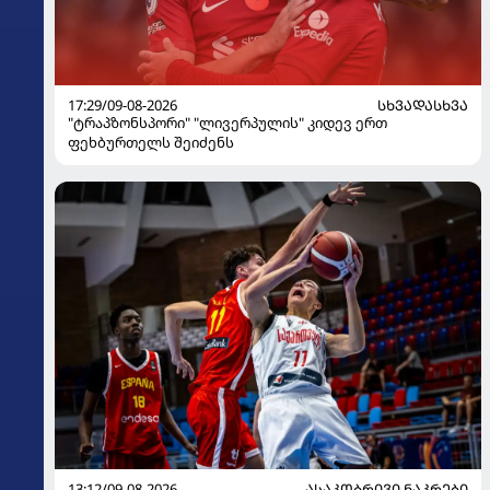
17:29/09-08-2026
ᲡᲮᲕᲐᲓᲐᲡᲮᲕᲐ
"ტრაპზონსპორი" "ლივერპულის" კიდევ ერთ
ფეხბურთელს შეიძენს
13:12/09-08-2026
ᲐᲡᲐᲙᲝᲑᲠᲘᲕᲘ ᲜᲐᲙᲠᲔᲑᲘ