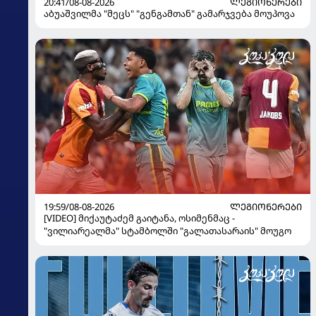
20:41/08-08-2026
ᲚᲔᲒᲘᲝᲜᲔᲠᲔᲑᲘ
აბუაშვილმა "მეცს" "გენგამთან" გამარჯვება მოუპოვა
19:59/08-08-2026
ᲚᲔᲒᲘᲝᲜᲔᲠᲔᲑᲘ
[VIDEO] მიქაუტაძემ გაიტანა, ოსიმენმაც -
"ვილიარეალმა" სტამბოლში "გალათასარაის" მოუგო