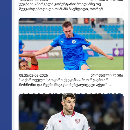
ქეცბაიას პირველი კომენტარი: მოედანზე თუ
შევვარდებოდი და თამაშს ჩავშლიდი, თორემ...
08:35/03-08-2026
ᲔᲠᲝᲕᲜᲣᲚᲘ ᲚᲘᲒᲐ
"საქართველო საოცარი ქვეყანაა, მათ რუსები არ
მოსწონთ და ჩვენი მსგავსი მენტალიტეტი აქვთ" -
ინტერვიუ "გაგრას" უკრაინელ ფორვარდთან