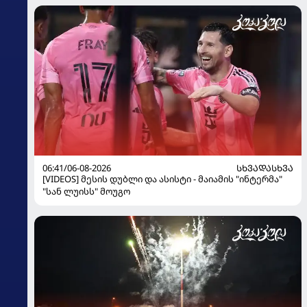
06:41/06-08-2026
ᲡᲮᲕᲐᲓᲐᲡᲮᲕᲐ
[VIDEOS] მესის დუბლი და ასისტი - მაიამის "ინტერმა"
"სან ლუისს" მოუგო