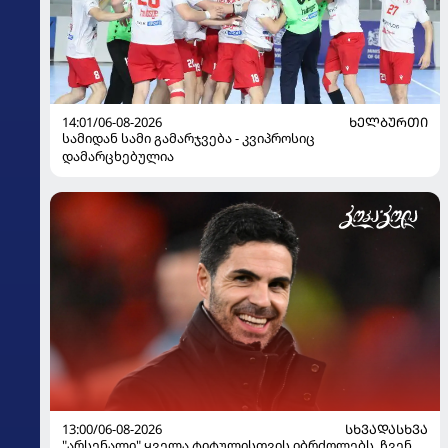
14:01/06-08-2026
ᲮᲔᲚᲑᲣᲠᲗᲘ
სამიდან სამი გამარჯვება - კვიპროსიც
დამარცხებულია
13:00/06-08-2026
ᲡᲮᲕᲐᲓᲐᲡᲮᲕᲐ
"არსენალი" ყველა ტიტულისთვის იბრძოლებს, ჩვენ