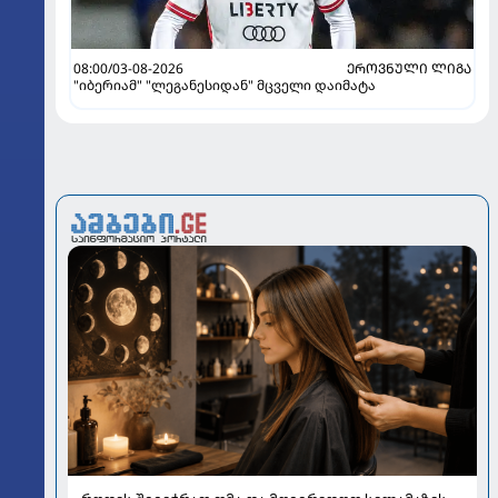
08:00/03-08-2026
ᲔᲠᲝᲕᲜᲣᲚᲘ ᲚᲘᲒᲐ
"იბერიამ" "ლეგანესიდან" მცველი დაიმატა