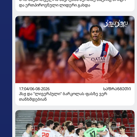
და ერთპიროვნული ლიდერი გახდა
17:04/06-08-2026
ᲡᲐᲤᲠᲐᲜᲒᲔᲗᲘ
პსჟ და "ლივერპული" ბარკოლას ფასზე ვერ
თანხმდებიან