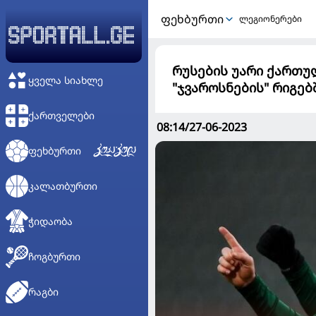
ᲤᲔᲮᲑᲣᲠᲗᲘ
ლეგიონერები
რუსების უარი ქართუ
ᲧᲕᲔᲚᲐ ᲡᲘᲐᲮᲚᲔ
"ჯვაროსნების" რიგებ
ᲥᲐᲠᲗᲕᲔᲚᲔᲑᲘ
08:14/27-06-2023
ᲤᲔᲮᲑᲣᲠᲗᲘ
ᲙᲐᲚᲐᲗᲑᲣᲠᲗᲘ
ᲭᲘᲓᲐᲝᲑᲐ
ᲩᲝᲒᲑᲣᲠᲗᲘ
ᲠᲐᲒᲑᲘ