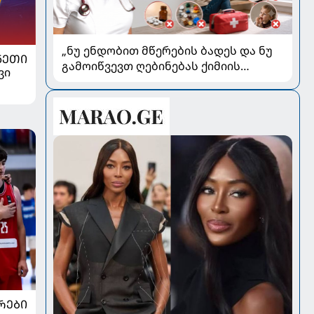
„ნუ ენდობით მწერების ბადეს და ნუ
ᲜᲔᲗᲘ
გამოიწვევთ ღებინებას ქიმიის
ვი
გადაყლაპვისას“ - როგორ ვიხსნათ
ბავშვი კრიტიკულ სიტუაციაში,
პედიატრ სალომე ახვლედიანის
რჩევები
ᲠᲔᲑᲘ