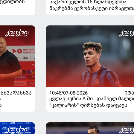
ს ცდილობს
საქართველოს 16-წლამდელთა
ნაკრებმა ევრობასკეტი ისრაელთ
მარცხით გახსნა
ᲡᲮᲕᲐᲓᲐᲡᲮᲕᲐ
10:46/07-08-2026
ᲘᲢ
ს
კვლავ სერია A-ში - დანიელ მალდ
ს
"კალიარის" ღირსებას დაიცავს