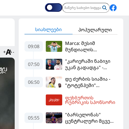
სიახლეები
პოპულარული
Marca: მესიმ
09:08
მუნდიალის
+
-
მიმდინარეობისას
"კარიერაში ნაბიჯი
ყველაზე მეტი მუქარა
07:50
უკან გადადგა" -
მიიღო
კარაგერმა სალაჰს
დე ძერბის სიაშია -
არჩევანი დაუწუნა
06:50
"ტოტენჰემი"
მიქაუტაძის შეძენას
ფეხბურთის
განიხილავს
09:52
რუბრიკის სპონსორი
"ბარსელონას"
05:55
ცენტრალური მცველი
კარიერას