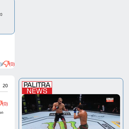
ზე
)
/
(0)
20
(0)
სი