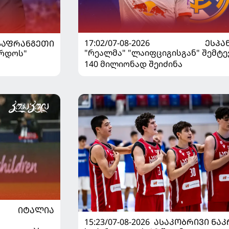
17:02/07-08-2026
ᲔᲡᲞᲐ
ᲡᲐᲤᲠᲐᲜᲒᲔᲗᲘ
"რეალმა" "ლაიფციგისგან" შემტე
ორდოს"
140 მილიონად შეიძინა
ᲘᲢᲐᲚᲘᲐ
15:23/07-08-2026
ᲐᲡᲐᲙᲝᲑᲠᲘᲕᲘ ᲜᲐᲙ