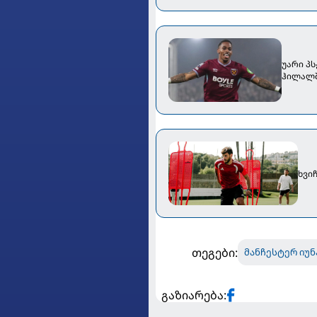
უარი პს
ჰილალშ
ხვიჩ
თეგები:
მანჩესტერ იუ
გაზიარება: