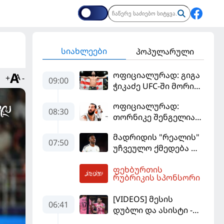
სიახლეები
პოპულარული
ოფიციალურად: გიგა
+
-
09:00
ჭიკაძე UFC-ში მორიგ
ბრძოლას
ოფიციალურად:
სექტემბერში
08:30
თორნიკე შენგელია
გამართავს
"დუბაის"
მადრიდის "რეალის"
კალათბურთელია
07:50
უჩვეულო ქმედება და
დიდი კომპრომისი -
ფეხბურთის
ვინისიუსის
09:13
რუბრიკის სპონსორი
მომავალი გადაწყდა
[VIDEOS] მესის
06:41
დუბლი და ასისტი -
მაიამის "ინტერმა"