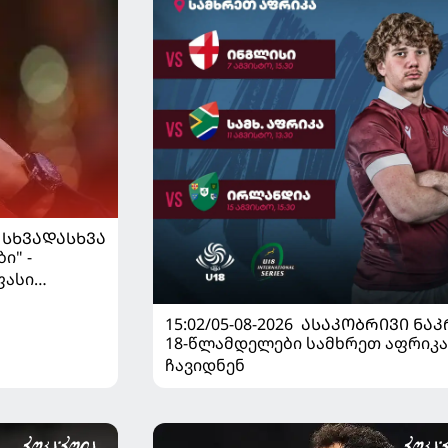
ᲡᲮᲕᲐᲓᲐᲡᲮᲕᲐ
ი" -
ფასი
15:02/05-08-2026
ᲐᲡᲐᲙᲝᲑᲠᲘᲕᲘ ᲜᲐᲙ
18-წლამდელები სამხრეთ აფრიკა
ჩავიდნენ