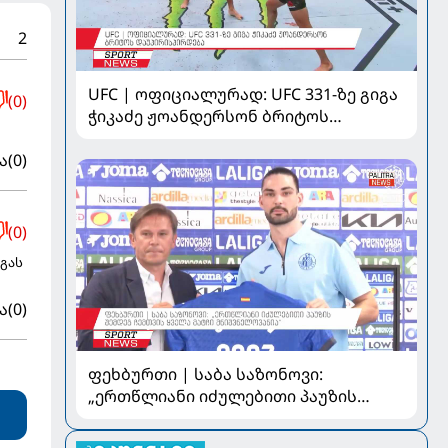
2
UFC | ოფიციალურად: UFC 331-ზე გიგა
(0)
ჭიკაძე ჟოანდერსონ ბრიტოს
დაუპირისპირდება
ა
(0)
(0)
აგას
ა
(0)
ფეხბურთი | საბა საზონოვი:
„ერთწლიანი იძულებითი პაუზის
შემდეგ ჩემთვის ყველა მატჩი
მნიშვნელოვანია“