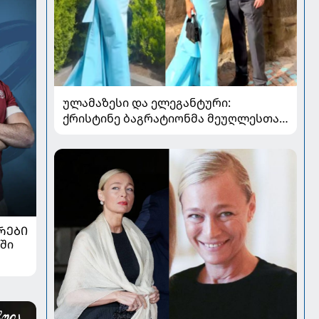
ულამაზესი და ელეგანტური:
ქრისტინე ბაგრატიონმა მეუღლესთან
ერთად გადაღებული ახალი კადრები
გააზიარა
ᲠᲔᲑᲘ
ში