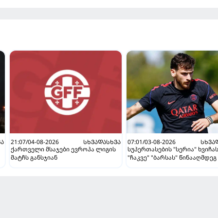
ᲕᲐ
21:07/04-08-2026
ᲡᲮᲕᲐᲓᲐᲡᲮᲕᲐ
07:01/03-08-2026
ᲡᲮᲕᲐ
ქართველი მსაჯები ევროპა ლიგის
სუპერთასების "სერია" ხვიჩა
მატჩს განსჯიან
"ჩაკვე" "ბარსას" წინააღმდეგ 
ვნახავთ აგვისტოში