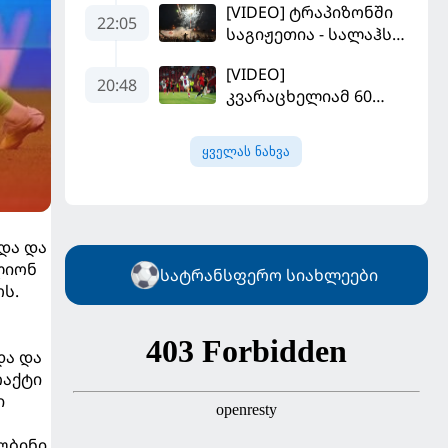
[VIDEO] ტრაპიზონში
"სან ლუისს" მოუგო
22:05
საგიჟეთია - სალაჰს
25 ათასი ფანი
[VIDEO]
დახვდა
20:48
კვარაცხელიამ 60
წუთი ითამაშა - პსჟ
სეზონის პირველ
ყველას ნახვა
მატჩში
"მალიორკასთან"
დამარცხდა
და და
ლიონ
სატრანსფერო სიახლეები
ოს.
და და
რაქტი
ი
უბინი