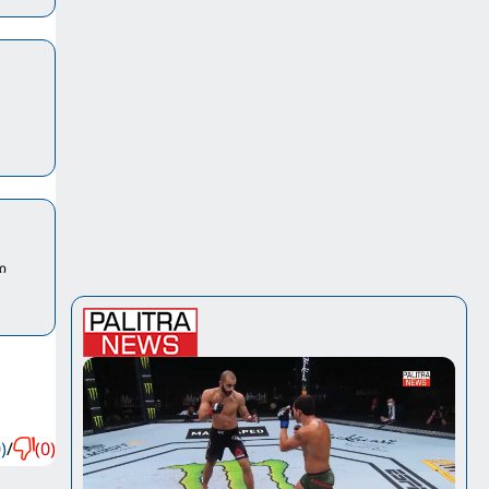
ი
)
/
(0)