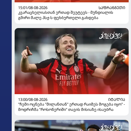
15:01/08-08-2026
ᲡᲐᲤᲠᲐᲜᲒᲔᲗᲘ
კვარაცხელიასთან ერთად შეუტევს - მუნდიალის
გმირი მალე პსჟ-ს ფეხბურთელი გახდება
13:00/08-08-2026
ᲘᲢᲐᲚᲘᲐ
"ჩემი ოცნება "მილანთან" ერთად რაიმეს მოგება იყო" -
მოდრიჩმა "როსონერიში" თავის მისიაზე ისაუბრა