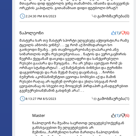
მთავარია დიდ ფუტბოლს ვინც თამაშობს, იმათმა დაახვევინეს
ორკების კაპიტალს. გითამაშიათ დიდი ფუტბოლი ბრატ?!
გამოხმაურება
(0)
2:24:30 PM 8/6/2023
ნაპოლეონი
(1)
/
(6)
მასტერა ხარ თუ მასტერ სპორტი ელგებეტე აქტივისტი,რა რამე
ტყუილს ამბობს ვინმე?. . . ეგ რომ აქ მომხდარიყო ხო
გაიხეოდი შუაზე. . ვის თავმოყვარეობაზე ლაპარაკობ.ანუ
სიმართლის თქმა რუსეთუმეობააა. . ნატოს და ევროკავშირის
წევრმა ქვეყანამ დაიკიდა ყველაფერი და სანქცირებული
რუსები გააპარა და შეიყვანა. . რა არ უნდა ავთქვათ რომ ეს
ორმაგი სტანდარტია?. . აქ მანქანების ბიზნესი და ტურიზმი
დაგვიბრიდეს და რას შეჭამ მალე დავინახავ. . . ჩორნი
ბუმერის აკომპანიმენტით ცვიოდა ბომბები აქ და მაშინ
რუსები რაღაც არ იყვნენ ღორები და ეხლა სხვაგან რომ
ცვივა(თანაც ის სხვები თუ მოიგებენ პირდაპირ განადგურებით
გვემუქრებიან)მაშინ გახდნენ არა?. . .
გამოხმაურება
(1)
8:13:27 PM 8/5/2023
Master
(1)
/
(6)
ნაპოლეონ რა შუაშია საერთოდ ელგეტებე?თქვენგან
განსხვავებით მე ელგეტებეების არ
მეშინია...ჩარჩენილი ხართ მართლა ნაპოლეონის