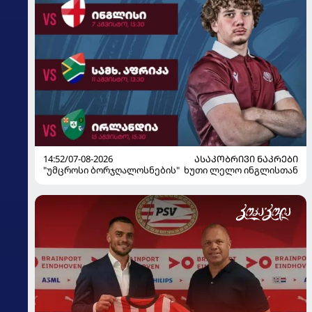
14:52/07-08-2026
ᲐᲡᲐᲙᲝᲑᲠᲘᲕᲘ ᲜᲐᲙᲠᲔᲑᲘ
"უმცროსი ბორჯღალოსნების" ხუთი ლელო ინგლისთან