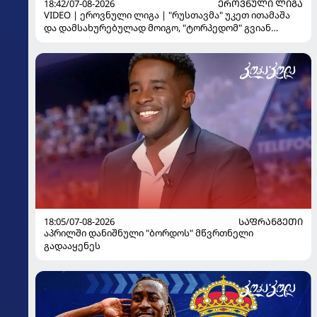
18:42/07-08-2026
ᲔᲠᲝᲕᲜᲣᲚᲘ ᲚᲘᲒᲐ
VIDEO | ეროვნული ლიგა | "რუსთავმა" უკეთ ითამაშა
და დამსახურებულად მოიგო, "ტორპედომ" გვიან
გაიღვიძა...
18:05/07-08-2026
ᲡᲐᲤᲠᲐᲜᲒᲔᲗᲘ
აპრილში დანიშნული "ბორდოს" მწვრთნელი
გადააყენეს