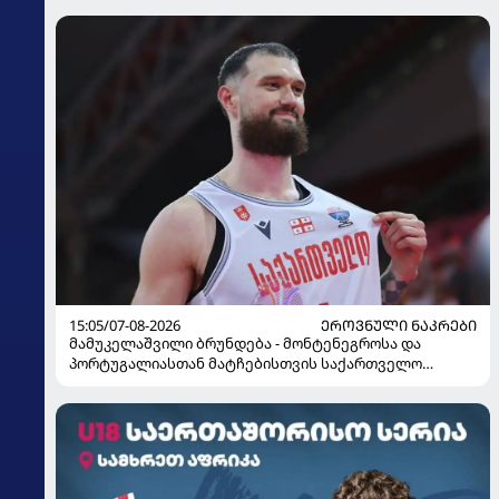
15:05/07-08-2026
ᲔᲠᲝᲕᲜᲣᲚᲘ ᲜᲐᲙᲠᲔᲑᲘ
მამუკელაშვილი ბრუნდება - მონტენეგროსა და
პორტუგალიასთან მატჩებისთვის საქართველო
მზადებას 15 კალათბურთელით იწყებს