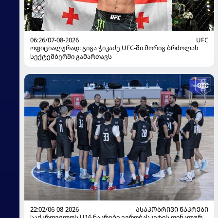
06:26/07-08-2026
UFC
ოფიციალურად: გიგა ჭიკაძე UFC-ში მორიგ ბრძოლას
სექტემბერში გამართავს
22:02/06-08-2026
ᲐᲡᲐᲙᲝᲑᲠᲘᲕᲘ ᲜᲐᲙᲠᲔᲑᲘ
საქართველოს U16 ნაკრები ევრობასკეტის ფინალურ