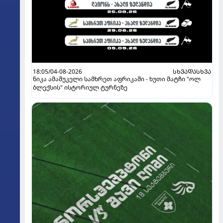
18:05/04-08-2026
ᲡᲮᲕᲐᲓᲐᲡᲮᲕᲐ
ნიკა ამაშუკელი სამხრეთ აფრიკაში - ხუთი მატჩი "ოლ
ბლექსის" ისტორიულ ტურნეზე