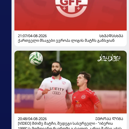
21:07/04-08-2026
ᲡᲮᲕᲐᲓᲐᲡᲮᲕᲐ
ქართველი მსაჯები ევროპა ლიგის მატჩს განსჯიან
20:48/04-08-2026
ᲔᲕᲠᲝᲞᲐ ᲚᲘᲒᲐ
[VIDEO] მძიმე მატჩი, შედეგი სასურველი - "იბერია
1999"-ს მომდევნო რაუნდში გასვლის კარგი შანსი აქვს