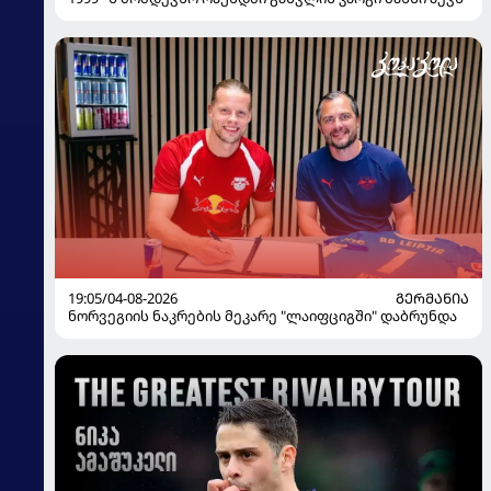
19:05/04-08-2026
ᲒᲔᲠᲛᲐᲜᲘᲐ
ნორვეგიის ნაკრების მეკარე "ლაიფციგში" დაბრუნდა