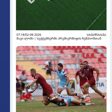
07:18/02-08-2026
ᲡᲮᲕᲐᲓᲐᲡᲮᲕᲐ
შავი ლომი | სექტემბერში პრემიერშიფის ჩემპიონთან