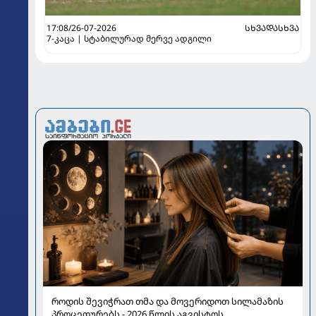
17:08/26-07-2026
ᲡᲮᲕᲐᲓᲐᲡᲮᲕᲐ
7-კაცა | სტაბილურად მერვე ადგილი
როდის შევიჭრათ თმა და მოვერიდოთ სილამაზის
პროცედურებს - 2026 წლის აგვისტოს