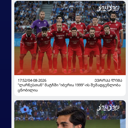
17:52/04-08-2026
ᲔᲕᲠᲝᲞᲐ ᲚᲘᲒᲐ
"ლარნესთან" მატჩში "იბერია 1999"-ის შემადგენლობა
ცნობილია