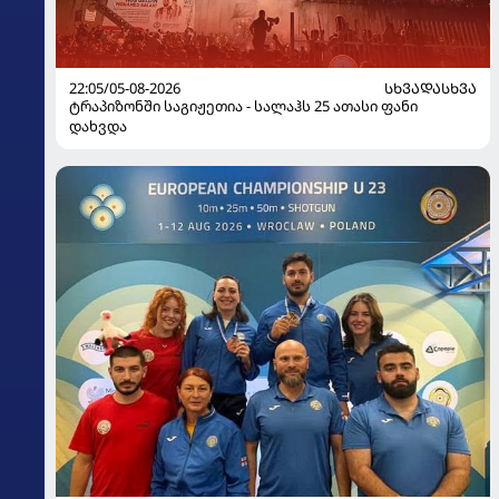
22:05/05-08-2026
ᲡᲮᲕᲐᲓᲐᲡᲮᲕᲐ
ტრაპიზონში საგიჟეთია - სალაჰს 25 ათასი ფანი
დახვდა