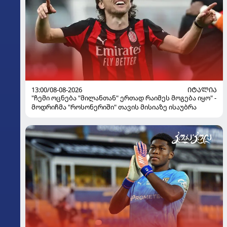
13:00/08-08-2026
ᲘᲢᲐᲚᲘᲐ
"ჩემი ოცნება "მილანთან" ერთად რაიმეს მოგება იყო" -
მოდრიჩმა "როსონერიში" თავის მისიაზე ისაუბრა