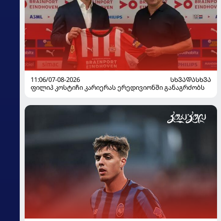
11:06/07-08-2026
ᲡᲮᲕᲐᲓᲐᲡᲮᲕᲐ
ფილიპ კოსტიჩი კარიერას ერედივიონში განაგრძობს