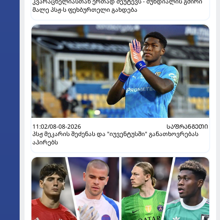
კვარაცხელიასთან ერთად შეუტევს - მუნდიალის გმირი
მალე პსჟ-ს ფეხბურთელი გახდება
11:02/08-08-2026
ᲡᲐᲤᲠᲐᲜᲒᲔᲗᲘ
პსჟ მეკარის შეძენას და "იუვენტუსში" განათხოვრებას
აპირებს