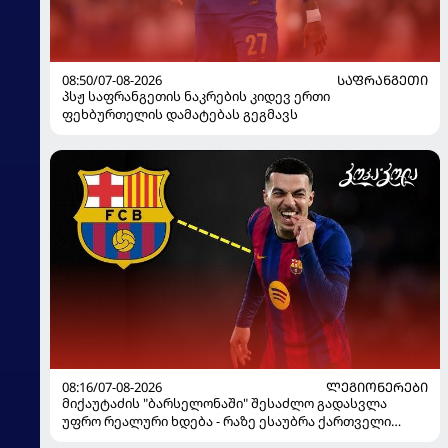
08:50/07-08-2026
ᲡᲐᲤᲠᲐᲜᲒᲔᲗᲘ
პსჟ საფრანგეთის ნაკრების კიდევ ერთი
ფეხბურთელის დამატებას გეგმავს
08:16/07-08-2026
ᲚᲔᲒᲘᲝᲜᲔᲠᲔᲑᲘ
მიქაუტაძის "ბარსელონაში" შესაძლო გადასვლა
უფრო რეალური ხდება - რაზე ესაუბრა ქართველი
კატალონიელთა მთავარ მწვრთნელს