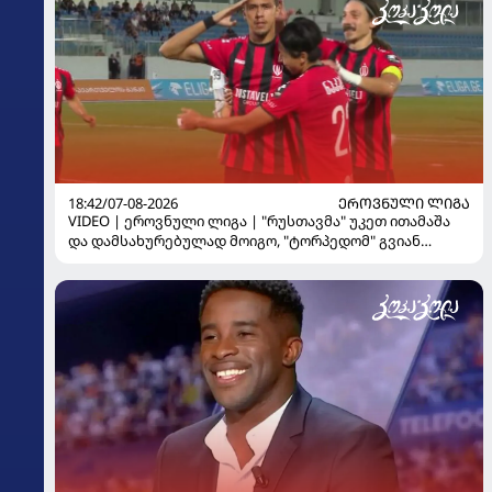
18:42/07-08-2026
ᲔᲠᲝᲕᲜᲣᲚᲘ ᲚᲘᲒᲐ
VIDEO | ეროვნული ლიგა | "რუსთავმა" უკეთ ითამაშა
და დამსახურებულად მოიგო, "ტორპედომ" გვიან
გაიღვიძა...