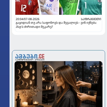
20:04/07-08-2026
ᲡᲐᲤᲠᲐᲜᲒᲔᲗᲘ
გაყიდიან თუ არა საფონოვს და შევალიეს - ვინ იქნება
პსჟ-ს ძირითადი მეკარე?