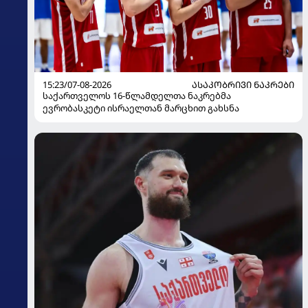
15:23/07-08-2026
ᲐᲡᲐᲙᲝᲑᲠᲘᲕᲘ ᲜᲐᲙᲠᲔᲑᲘ
საქართველოს 16-წლამდელთა ნაკრებმა
ევრობასკეტი ისრაელთან მარცხით გახსნა