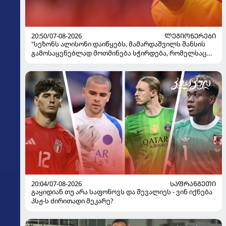
20:50/07-08-2026
ᲚᲔᲒᲘᲝᲜᲔᲠᲔᲑᲘ
"სეზონს ალისონი დაიწყებს, მამარდაშვილს შანსის
გამოსაყენებლად მოთმინება სჭირდება, რომელსაც
100%-ით მიიღებს" - განაცხადა "ლივერპულის"
ყოფილმა მეკარემ
20:04/07-08-2026
ᲡᲐᲤᲠᲐᲜᲒᲔᲗᲘ
გაყიდიან თუ არა საფონოვს და შევალიეს - ვინ იქნება
პსჟ-ს ძირითადი მეკარე?