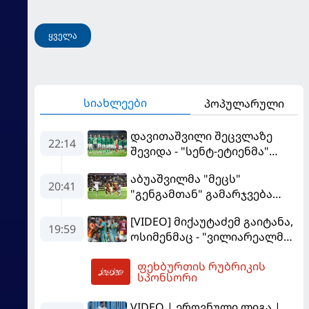
ყველა
სიახლეები
პოპულარული
დავითაშვილი შეცვლაზე
22:14
შევიდა - "სენტ-ეტიენმა"
"სოშოს" მოუგო
აბუაშვილმა "მეცს"
20:41
"გენგამთან" გამარჯვება
მოუპოვა
[VIDEO] მიქაუტაძემ გაიტანა,
19:59
ოსიმენმაც - "ვილიარეალმა"
სტამბოლში
ფეხბურთის რუბრიკის
"გალათასარაის" მოუგო
02:12
სპონსორი
VIDEO | ეროვნული ლიგა |