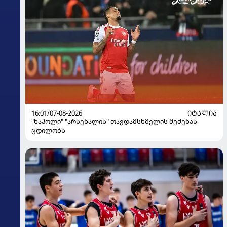
16:01/07-08-2026
ᲘᲢᲐᲚᲘᲐ
"ნაპოლი" "არსენალის" თავდამსხმელის შეძენას
ცდილობს