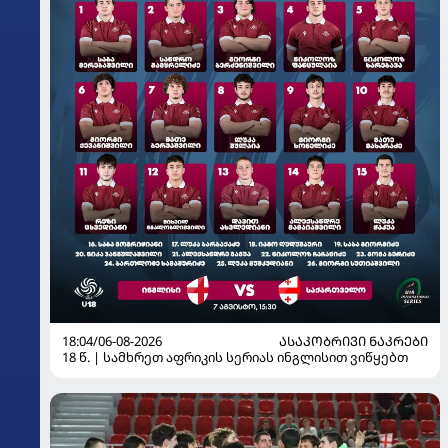
18:04/06-08-2026
ᲐᲡᲐᲙᲝᲑᲠᲘᲕᲘ ᲜᲐᲙᲠᲔᲑᲘ
18 წ. | სამხრეთ აფრიკის სერიას ინგლისით ვიწყებთ