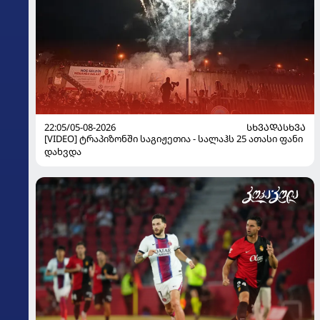
22:05/05-08-2026
ᲡᲮᲕᲐᲓᲐᲡᲮᲕᲐ
[VIDEO] ტრაპიზონში საგიჟეთია - სალაჰს 25 ათასი ფანი
დახვდა