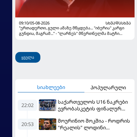
09:10/05-08-2026
ᲡᲮᲕᲐᲓᲐᲡᲮᲕᲐ
"ერთადერთი, გული ამაზე მწყდება... "იბერია" კარგი
გუნდია, მაგრამ..." - "ლარნეს" მწვრთნელმა მატჩი
შეაფასა და თბილისში თავდაჯერებული გუნდი
მოჰყავს
ყველა
სიახლეები
პოპულარული
საქართველოს U16 ნაკრები
22:02
ევრობასკეტის ფინალურ
ეტაპზე – A დივიზიონში
მოურინიო შოკშია - როდრის
ასპარეზობას იწყებს
20:53
"რეალის" ლოდინი
მობეზრდა და