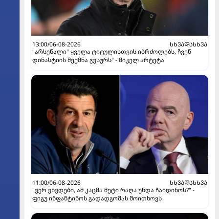
13:00/06-08-2026
ᲡᲮᲕᲐᲓᲐᲡᲮᲕᲐ
"არსენალი" ყველა ტიტულისთვის იბრძოლებს, ჩვენ
დინასტიის შექმნა გვსურს" - მიკელ არტეტა
11:00/06-08-2026
ᲡᲮᲕᲐᲓᲐᲡᲮᲕᲐ
"ვერ ვხვდები, ამ კაცმა მეტი რაღა უნდა ჩაიდინოს?" -
ფიგუ ინფანტინოს გადადგომას მოითხოვს