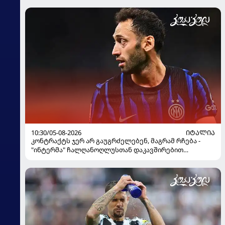
10:30/05-08-2026
ᲘᲢᲐᲚᲘᲐ
კონტრაქტს ჯერ არ გაუგრძელებენ, მაგრამ რჩება -
"ინტერმა" ჩალღანოღლუსთან დაკავშირებით
გადაწყვეტილება მიიღო