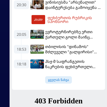
ვინისიუსმა "არსენალით"
"ბარსელონაში" გადადის
20:30
დაინტერესება გამოიყენა და
"რეალთან" კონტრაქტი
ფეხბურთის რუბრიკის
მომგებიანად გააგრძელა
04:02
სპონსორი
ევროტურნირებზე ერთი
20:05
ქართული გოლი მაინც
გავიდა
თბილისის "დინამოს"
18:53
მძლეველი "ჟალგირისი"
სახლში "ჰაიდუკთან"
პსჟ-მ საფრანგეთის
განადგურდა
18:18
ნაკრების ფეხბურთელი
დაიმატა
ყველას ნახვა