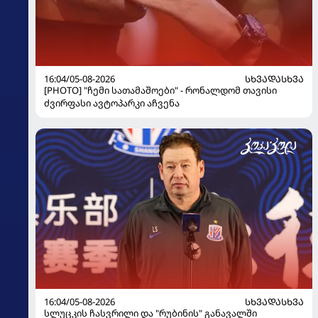
16:04/05-08-2026
ᲡᲮᲕᲐᲓᲐᲡᲮᲕᲐ
[PHOTO] "ჩემი სათამაშოები" - რონალდომ თავისი
ძვირფასი ავტოპარკი აჩვენა
16:04/05-08-2026
ᲡᲮᲕᲐᲓᲐᲡᲮᲕᲐ
სლუცკის ჩასვრილი და "რუბინის" განავალში