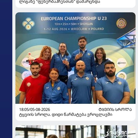
ლიგაზე "ფენერბაჰჩესთან" დამარცხდა
18:05/05-08-2026
ᲢᲧᲕᲘᲘᲡ ᲡᲠᲝᲚᲐ
ტყვიის სროლა. დიდი წარმატება ვროცლავში