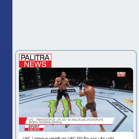
UFC | ოფიციალურად: UFC 331-ზე გიგა ჭიკაძე