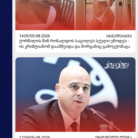
14:05/05-08-2026
ᲡᲮᲕᲐᲓᲐᲡᲮᲕᲐ
ქორწილის წინ რონალდოს საცოლეს სქელი უწოდეს -
ის კრიშტიანომ დაამშვიდა და მორგანიც გამოექომაგა
12:59/05-08-2026
ᲔᲠᲝᲕᲜᲣᲚᲘ ᲚᲘᲒᲐ