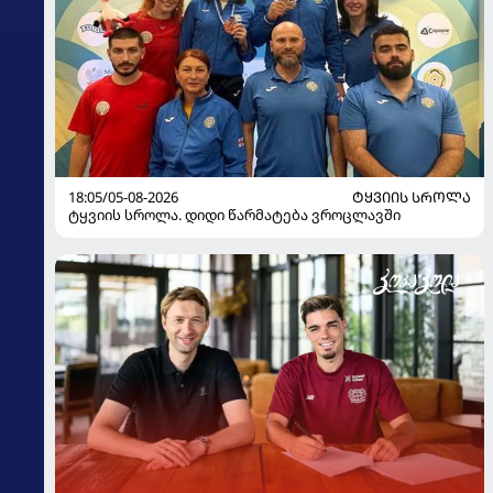
18:05/05-08-2026
ᲢᲧᲕᲘᲘᲡ ᲡᲠᲝᲚᲐ
ტყვიის სროლა. დიდი წარმატება ვროცლავში