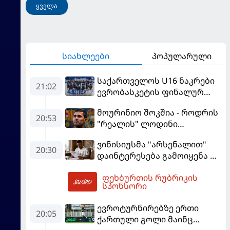
ყველა
სიახლეები
პოპულარული
საქართველოს U16 ნაკრები
21:02
ევრობასკეტის ფინალურ
ეტაპზე – A დივიზიონში
მოურინიო შოკშია - როდრის
ასპარეზობას იწყებს
20:53
"რეალის" ლოდინი
მობეზრდა და
ვინისიუსმა "არსენალით"
"ბარსელონაში" გადადის
20:30
დაინტერესება გამოიყენა და
"რეალთან" კონტრაქტი
ფეხბურთის რუბრიკის
მომგებიანად გააგრძელა
22:24
სპონსორი
ევროტურნირებზე ერთი
20:05
ქართული გოლი მაინც