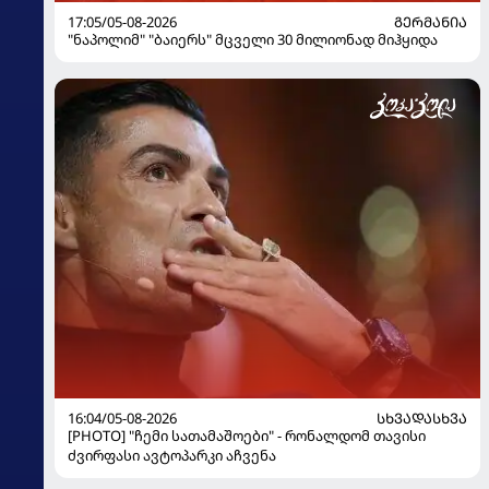
17:05/05-08-2026
ᲒᲔᲠᲛᲐᲜᲘᲐ
"ნაპოლიმ" "ბაიერს" მცველი 30 მილიონად მიჰყიდა
16:04/05-08-2026
ᲡᲮᲕᲐᲓᲐᲡᲮᲕᲐ
[PHOTO] "ჩემი სათამაშოები" - რონალდომ თავისი
ძვირფასი ავტოპარკი აჩვენა