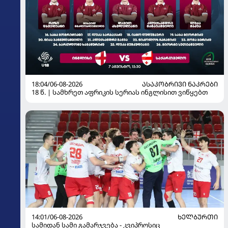
18:04/06-08-2026
ᲐᲡᲐᲙᲝᲑᲠᲘᲕᲘ ᲜᲐᲙᲠᲔᲑᲘ
18 წ. | სამხრეთ აფრიკის სერიას ინგლისით ვიწყებთ
14:01/06-08-2026
ᲮᲔᲚᲑᲣᲠᲗᲘ
სამიდან სამი გამარჯვება - კვიპროსიც