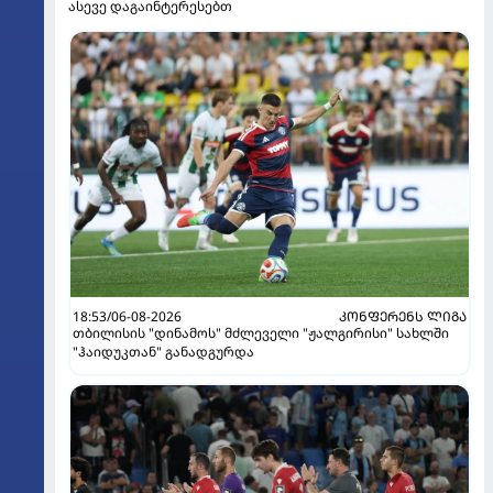
ასევე დაგაინტერესებთ
18:53/06-08-2026
ᲙᲝᲜᲤᲔᲠᲔᲜᲡ ᲚᲘᲒᲐ
თბილისის "დინამოს" მძლეველი "ჟალგირისი" სახლში
"ჰაიდუკთან" განადგურდა