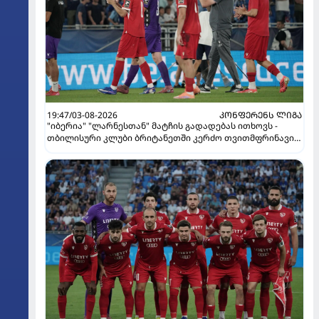
19:47/03-08-2026
ᲙᲝᲜᲤᲔᲠᲔᲜᲡ ᲚᲘᲒᲐ
"იბერია" "ლარნესთან" მატჩის გადადებას ითხოვს -
თბილისური კლუბი ბრიტანეთში კერძო თვითმფრინავით
გაფრინდება