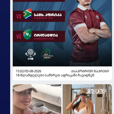
15:02/05-08-2026
ᲐᲡᲐᲙᲝᲑᲠᲘᲕᲘ ᲜᲐᲙᲠᲔᲑᲘ
18-წლამდელები სამხრეთ აფრიკაში ჩავიდნენ