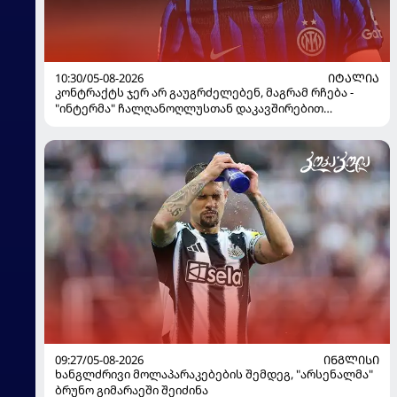
10:30/05-08-2026
ᲘᲢᲐᲚᲘᲐ
კონტრაქტს ჯერ არ გაუგრძელებენ, მაგრამ რჩება -
"ინტერმა" ჩალღანოღლუსთან დაკავშირებით
გადაწყვეტილება მიიღო
09:27/05-08-2026
ᲘᲜᲒᲚᲘᲡᲘ
ხანგლძრივი მოლაპარაკებების შემდეგ, "არსენალმა"
ბრუნო გიმარაეში შეიძინა