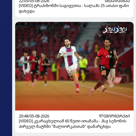
22:05/05-08-2026
ᲡᲮᲕᲐᲓᲐᲡᲮᲕᲐ
[VIDEO] ტრაპიზონში საგიჟეთია - სალაჰს 25 ათასი ფანი
დახვდა
20:48/05-08-2026
ᲚᲔᲒᲘᲝᲜᲔᲠᲔᲑᲘ
[VIDEO] კვარაცხელიამ 60 წუთი ითამაშა - პსჟ სეზონის
პირველ მატჩში "მალიორკასთან" დამარცხდა