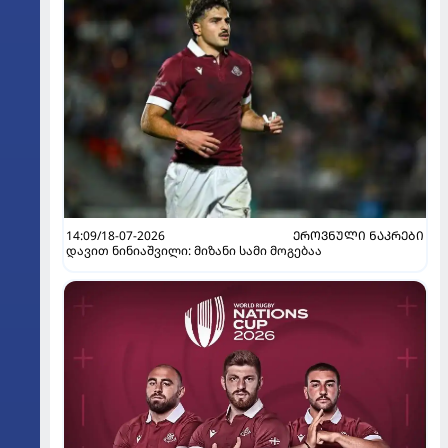
14:09/18-07-2026
ᲔᲠᲝᲕᲜᲣᲚᲘ ᲜᲐᲙᲠᲔᲑᲘ
დავით ნინიაშვილი: მიზანი სამი მოგებაა