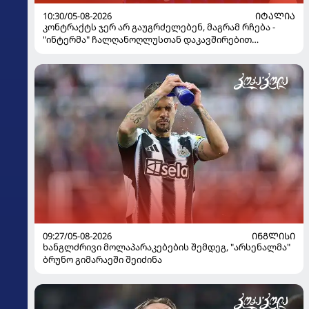
10:30/05-08-2026
ᲘᲢᲐᲚᲘᲐ
კონტრაქტს ჯერ არ გაუგრძელებენ, მაგრამ რჩება -
"ინტერმა" ჩალღანოღლუსთან დაკავშირებით
გადაწყვეტილება მიიღო
09:27/05-08-2026
ᲘᲜᲒᲚᲘᲡᲘ
ხანგლძრივი მოლაპარაკებების შემდეგ, "არსენალმა"
ბრუნო გიმარაეში შეიძინა