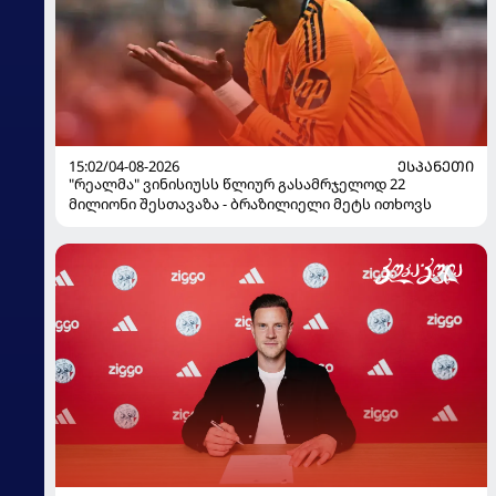
15:02/04-08-2026
ᲔᲡᲞᲐᲜᲔᲗᲘ
"რეალმა" ვინისიუსს წლიურ გასამრჯელოდ 22
მილიონი შესთავაზა - ბრაზილიელი მეტს ითხოვს