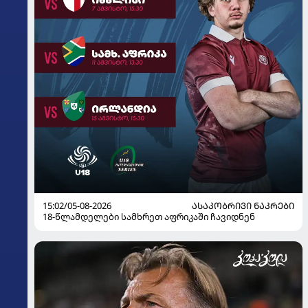
15:02/05-08-2026
ᲐᲡᲐᲙᲝᲑᲠᲘᲕᲘ ᲜᲐᲙᲠᲔᲑᲘ
18-წლამდელები სამხრეთ აფრიკაში ჩავიდნენ