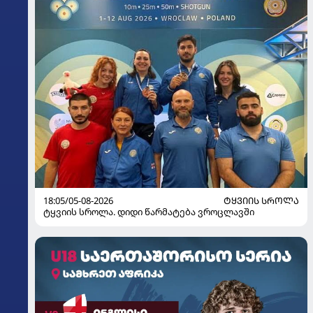
18:05/05-08-2026
ᲢᲧᲕᲘᲘᲡ ᲡᲠᲝᲚᲐ
ტყვიის სროლა. დიდი წარმატება ვროცლავში