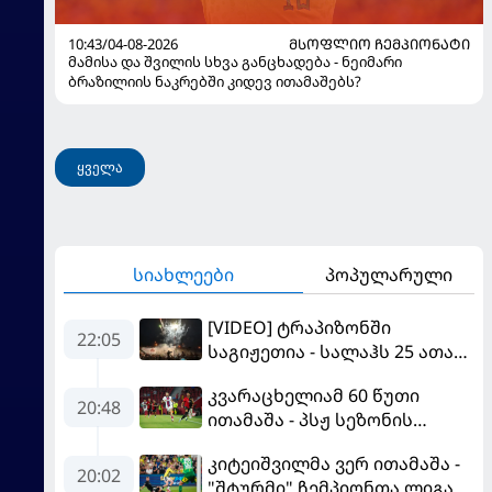
10:43/04-08-2026
ᲛᲡᲝᲤᲚᲘᲝ ᲩᲔᲛᲞᲘᲝᲜᲐᲢᲘ
მამისა და შვილის სხვა განცხადება - ნეიმარი
ბრაზილიის ნაკრებში კიდევ ითამაშებს?
ყველა
სიახლეები
პოპულარული
[VIDEO] ტრაპიზონში
22:05
საგიჟეთია - სალაჰს 25 ათასი
ფანი დახვდა
კვარაცხელიამ 60 წუთი
20:48
ითამაშა - პსჟ სეზონის
პირველ მატჩში
კიტეიშვილმა ვერ ითამაშა -
"მალიორკასთან"
20:02
"შტურმი" ჩემპიონთა ლიგაზე
დამარცხდა