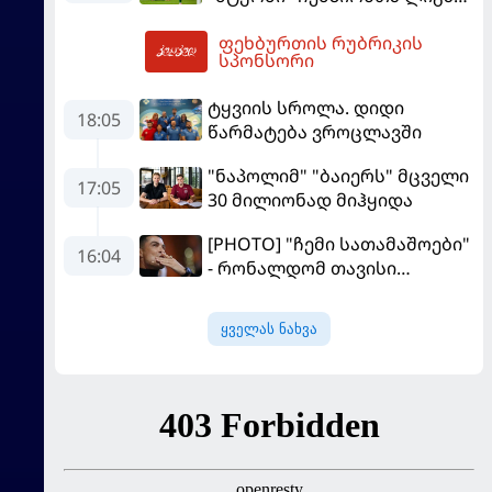
"ფენერბაჰჩესთან"
ფეხბურთის რუბრიკის
დამარცხდა
06:31
სპონსორი
ტყვიის სროლა. დიდი
18:05
წარმატება ვროცლავში
"ნაპოლიმ" "ბაიერს" მცველი
17:05
30 მილიონად მიჰყიდა
[PHOTO] "ჩემი სათამაშოები"
16:04
- რონალდომ თავისი
ძვირფასი ავტოპარკი აჩვენა
ყველას ნახვა