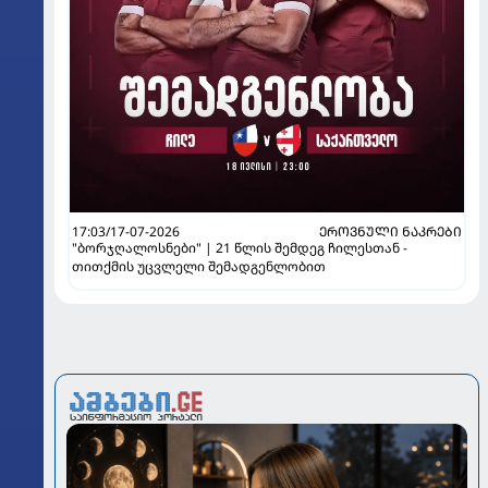
17:03/17-07-2026
ᲔᲠᲝᲕᲜᲣᲚᲘ ᲜᲐᲙᲠᲔᲑᲘ
"ბორჯღალოსნები" | 21 წლის შემდეგ ჩილესთან -
თითქმის უცვლელი შემადგენლობით