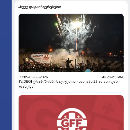
ასევე დაგაინტერესებთ
22:05/05-08-2026
ᲡᲮᲕᲐᲓᲐᲡᲮᲕᲐ
[VIDEO] ტრაპიზონში საგიჟეთია - სალაჰს 25 ათასი ფანი
დახვდა