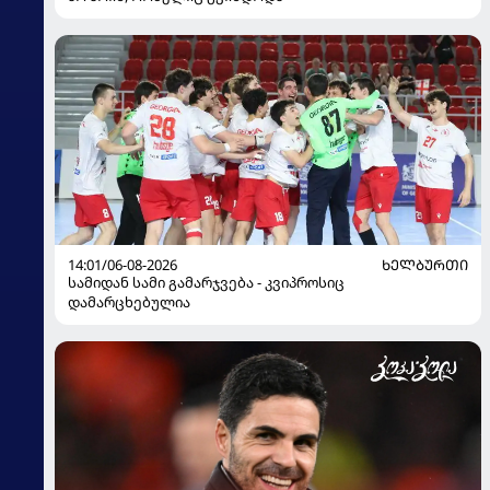
14:01/06-08-2026
ᲮᲔᲚᲑᲣᲠᲗᲘ
სამიდან სამი გამარჯვება - კვიპროსიც
დამარცხებულია