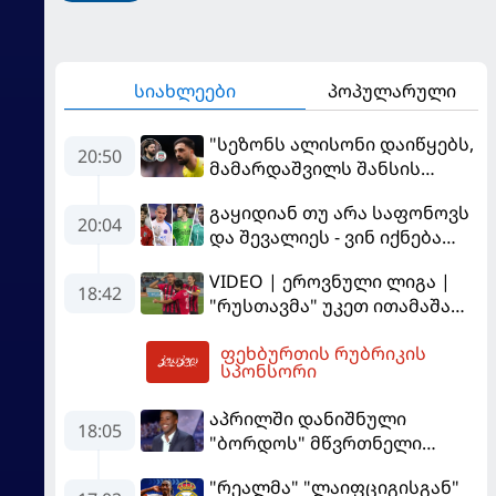
სიახლეები
პოპულარული
"სეზონს ალისონი დაიწყებს,
20:50
მამარდაშვილს შანსის
გამოსაყენებლად
გაყიდიან თუ არა საფონოვს
მოთმინება სჭირდება,
20:04
და შევალიეს - ვინ იქნება
რომელსაც 100%-ით
პსჟ-ს ძირითადი მეკარე?
მიიღებს" - განაცხადა
VIDEO | ეროვნული ლიგა |
"ლივერპულის" ყოფილმა
18:42
"რუსთავმა" უკეთ ითამაშა
მეკარემ
და დამსახურებულად
ფეხბურთის რუბრიკის
მოიგო, "ტორპედომ" გვიან
21:58
სპონსორი
გაიღვიძა...
აპრილში დანიშნული
18:05
"ბორდოს" მწვრთნელი
გადააყენეს
"რეალმა" "ლაიფციგისგან"