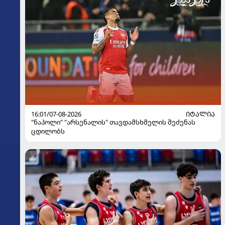
16:01/07-08-2026
ᲘᲢᲐᲚᲘᲐ
"ნაპოლი" "არსენალის" თავდამსხმელის შეძენას
ცდილობს