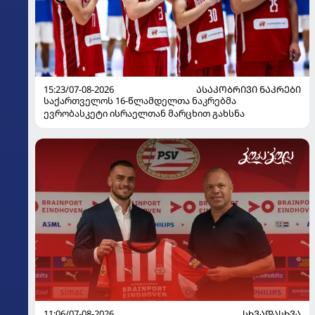
15:23/07-08-2026
ᲐᲡᲐᲙᲝᲑᲠᲘᲕᲘ ᲜᲐᲙᲠᲔᲑᲘ
საქართველოს 16-წლამდელთა ნაკრებმა
ევრობასკეტი ისრაელთან მარცხით გახსნა
11:06/07-08-2026
ᲡᲮᲕᲐᲓᲐᲡᲮᲕᲐ