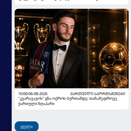
10:00/06-08-2026
ᲥᲐᲠᲗᲕᲔᲚᲘ ᲡᲞᲝᲠᲢᲡᲛᲔᲜᲔᲑᲘ
"კვარავაჯოს" გზა ოქროს ბურთამდე: თანამედროვე
ქართული ზღაპარი
ყველა