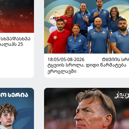
ᲡᲮᲕᲐᲓᲐᲡᲮᲕᲐ
სალაჰს 25
18:05/05-08-2026
ᲢᲧᲕᲘᲘᲡ Ს
ტყვიის სროლა. დიდი წარმატება
ვროცლავში