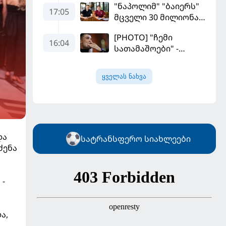
"ნაპოლიმ" "ბაიერს"
17:05
მცველი 30 მილიონად
მიჰყიდა
[PHOTO] "ჩემი
16:04
სათამაშოები" -
რონალდომ თავისი
ძვირფასი ავტოპარკი
ყველას ნახვა
აჩვენა
და
სატრანსფერო სიახლეები
ძენა
 -
ა,