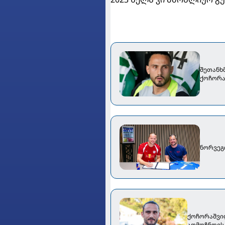
შეთანხმ
ქოჩორა
ნორვეგ
ქოჩორაშვილ
აღმოჩნდეს