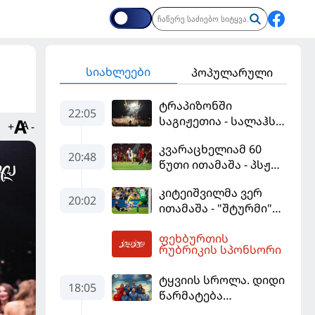
სიახლეები
პოპულარული
ტრაპიზონში
22:05
საგიჟეთია - სალაჰს
+
-
25 ათასი ფანი
კვარაცხელიამ 60
დახვდა
20:48
წუთი ითამაშა - პსჟ
სეზონის პირველ
კიტეიშვილმა ვერ
მატჩში
20:02
ითამაშა - "შტურმი"
"მალიორკასთან"
ჩემპიონთა ლიგაზე
დამარცხდა
ფეხბურთის
"ფენერბაჰჩესთან"
05:15
რუბრიკის სპონსორი
დამარცხდა
ტყვიის სროლა. დიდი
18:05
წარმატება
ვროცლავში