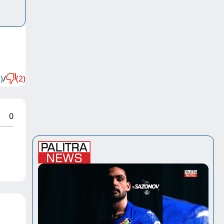
)
/
(2)
0