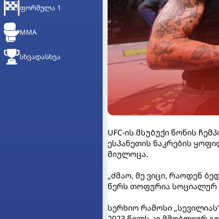
ᲤᲝᲠᲛᲣᲚᲐ 1
MMA
ᲡᲮᲕᲐᲓᲐᲡᲮᲕᲐ
UFC-ის მსუბუქი წონის ჩემ
ესპანეთის ნაკრების ყოფილ
მიულოცა.
„ძმაო, მე ვიცი, რაოდენ ბედ
წერს თოფურია სოციალურ 
სერხიო რამოსი „სევილიას“
2023 წელს კი მშობლიურ გ