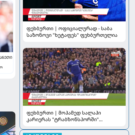
ფეხბურთი | ოფიციალურად - საბა
საზონოვი "ხეტაფეს" ფეხბურთელია
ᲞᲐᲜᲔᲗᲘ
თო
ფეხბურთი | მოჰამედ სალაჰი
კარიერას "ტრაბზონსპორში"
გააგრძელებს