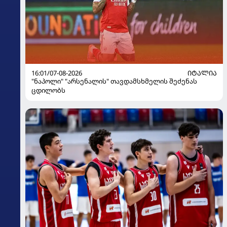
16:01/07-08-2026
ᲘᲢᲐᲚᲘᲐ
"ნაპოლი" "არსენალის" თავდამსხმელის შეძენას
ცდილობს