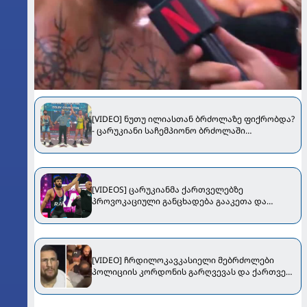
[VIDEO] ნუთუ ილიასთან ბრძოლაზე ფიქრობდა?
- ცარუკიანი საჩემპიონო ბრძოლაში
დამარცხდა
[VIDEOS] ცარუკიანმა ქართველებზე
პროვოკაციული განცხადება გააკეთა და
ტრიბუნებისკენ გადახტა
[VIDEO] ჩრდილოკავკასიელი მებრძოლები
პოლიციის კორდონის გარღვევას და ქართველ
მებრძოლებთან დაპირისპირებას შეეცადნენ -
ინციდენტი RAF-ის პრესკონფერენციაზე