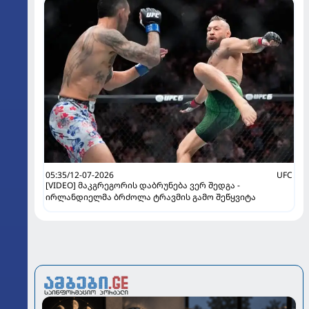
05:35/12-07-2026
UFC
[VIDEO] მაკგრეგორის დაბრუნება ვერ შედგა -
ირლანდიელმა ბრძოლა ტრავმის გამო შეწყვიტა