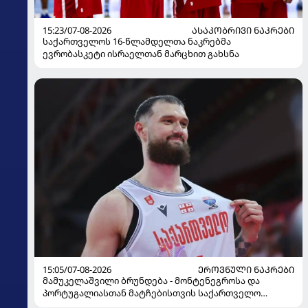
15:23/07-08-2026
ᲐᲡᲐᲙᲝᲑᲠᲘᲕᲘ ᲜᲐᲙᲠᲔᲑᲘ
საქართველოს 16-წლამდელთა ნაკრებმა
ევრობასკეტი ისრაელთან მარცხით გახსნა
15:05/07-08-2026
ᲔᲠᲝᲕᲜᲣᲚᲘ ᲜᲐᲙᲠᲔᲑᲘ
მამუკელაშვილი ბრუნდება - მონტენეგროსა და
პორტუგალიასთან მატჩებისთვის საქართველო
მზადებას 15 კალათბურთელით იწყებს