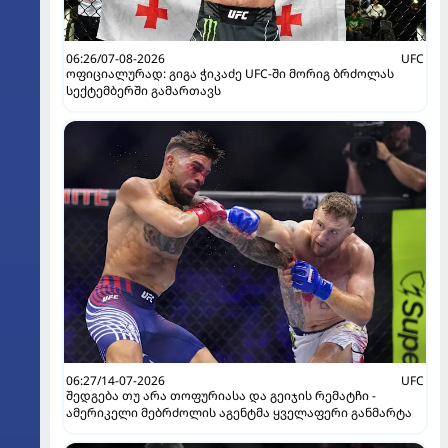
06:26/07-08-2026
UFC
ოფიციალურად: გიგა ჭიკაძე UFC-ში მორიგ ბრძოლას
სექტემბერში გამართავს
06:27/14-07-2026
UFC
შედგება თუ არა თოფურიასა და გეიჯის რემატჩი -
ამერიკელი მებრძოლის აგენტმა ყველაფერი განმარტა