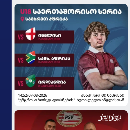
14:52/07-08-2026
ᲐᲡᲐᲙᲝᲑᲠᲘᲕᲘ ᲜᲐᲙᲠᲔᲑᲘ
"უმცროსი ბორჯღალოსნების" ხუთი ლელო ინგლისთან