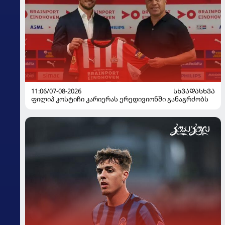
11:06/07-08-2026
ᲡᲮᲕᲐᲓᲐᲡᲮᲕᲐ
ფილიპ კოსტიჩი კარიერას ერედივიონში განაგრძობს