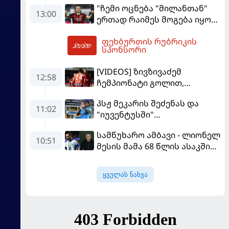
"ჩემი ოცნება "მილანთან"
13:00
ერთად რაიმეს მოგება იყო" -
მოდრიჩმა "როსონერიში"
ფეხბურთის რუბრიკის
თავის მისიაზე ისაუბრა
14:12
სპონსორი
[VIDEOS] ზივზივაძემ
12:58
ჩემპიონატი გოლით,
"ჰაიდენჰაიმმა" კი
პსჟ მეკარის შეძენას და
გამარჯვებით დაიწყო
11:02
"იუვენტუსში"
განათხოვრებას აპირებს
სამწუხარო ამბავი - ლიონელ
10:51
მესის მამა 68 წლის ასაკში
გარდაიცვალა
ყველას ნახვა