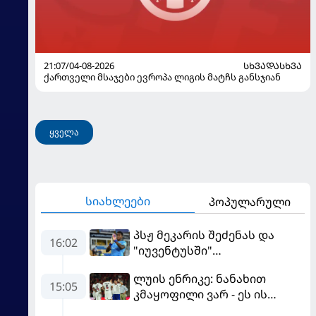
21:07/04-08-2026
ᲡᲮᲕᲐᲓᲐᲡᲮᲕᲐ
ქართველი მსაჯები ევროპა ლიგის მატჩს განსჯიან
ყველა
სიახლეები
პოპულარული
პსჟ მეკარის შეძენას და
16:02
"იუვენტუსში"
განათხოვრებას აპირებს
ლუის ენრიკე: ნანახით
15:05
კმაყოფილი ვარ - ეს ის
შედეგი არ არის, რომელიც