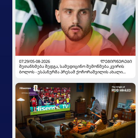
07:29/05-08-2026
ᲚᲔᲒᲘᲝᲜᲔᲠᲔᲑᲘ
შეთანხმება შედგა, სამედიცინო შემოწმება კვირის
ბოლოს - ესპანურმა პრესამ ქოჩორაშვილის ახალი
გუნდი დაასახელა