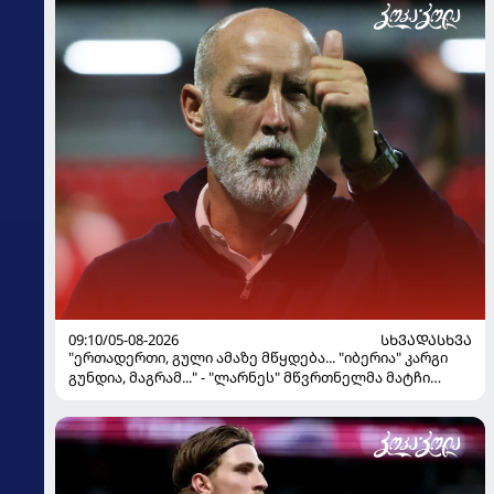
09:10/05-08-2026
ᲡᲮᲕᲐᲓᲐᲡᲮᲕᲐ
"ერთადერთი, გული ამაზე მწყდება... "იბერია" კარგი
გუნდია, მაგრამ..." - "ლარნეს" მწვრთნელმა მატჩი
შეაფასა და თბილისში თავდაჯერებული გუნდი
მოჰყავს