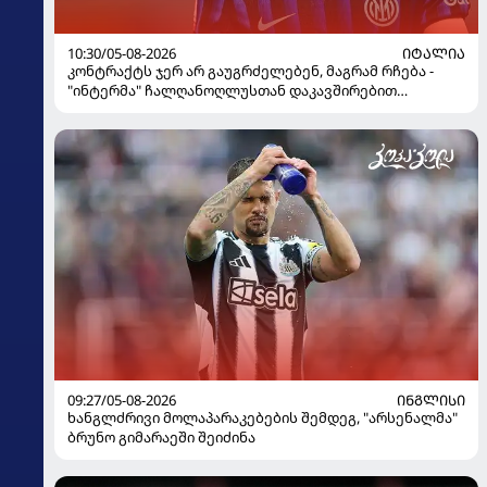
10:30/05-08-2026
ᲘᲢᲐᲚᲘᲐ
კონტრაქტს ჯერ არ გაუგრძელებენ, მაგრამ რჩება -
"ინტერმა" ჩალღანოღლუსთან დაკავშირებით
გადაწყვეტილება მიიღო
09:27/05-08-2026
ᲘᲜᲒᲚᲘᲡᲘ
ხანგლძრივი მოლაპარაკებების შემდეგ, "არსენალმა"
ბრუნო გიმარაეში შეიძინა