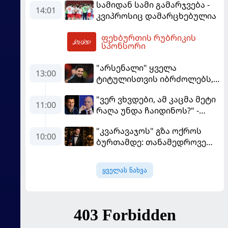
სამიდან სამი გამარჯვება -
გვინდოდა
14:01
კვიპროსიც დამარცხებულია
ფეხბურთის რუბრიკის
16:28
სპონსორი
"არსენალი" ყველა
13:00
ტიტულისთვის იბრძოლებს,
ჩვენ დინასტიის შექმნა
"ვერ ვხვდები, ამ კაცმა მეტი
გვსურს" - მიკელ არტეტა
11:00
რაღა უნდა ჩაიდინოს?" -
ფიგუ ინფანტინოს
"კვარავაჯოს" გზა ოქროს
გადადგომას მოითხოვს
10:00
ბურთამდე: თანამედროვე
ქართული ზღაპარი
ყველას ნახვა