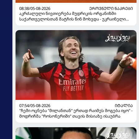
08:38/05-08-2026
ᲔᲠᲝᲕᲜᲣᲚᲘ ᲜᲐᲙᲠᲔᲑᲘ
აკრძალული ნივთიერება მუდრიკის ორგანიზმი
საქართველოსთან მატჩის წინ მოხვდა - უკრაინელი
ჟურნალისტი ფეხბურთელის დისკვალიფიკაციაზე
ინფორმაციას ავრცელებს
07:54/05-08-2026
ᲘᲢᲐᲚᲘᲐ
"ჩემი ოცნება "მილანთან" ერთად რაიმეს მოგება იყო" -
მოდრიჩმა "როსონერიში" თავის მისიაზე ისაუბრა