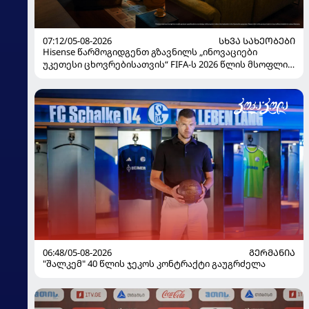
07:12/05-08-2026
ᲡᲮᲕᲐ ᲡᲐᲮᲔᲝᲑᲔᲑᲘ
Hisense წარმოგიდგენთ გზავნილს „ინოვაციები
უკეთესი ცხოვრებისათვის“ FIFA-ს 2026 წლის მსოფლიო
ჩემპიონატზე
06:48/05-08-2026
ᲒᲔᲠᲛᲐᲜᲘᲐ
"შალკემ" 40 წლის ჯეკოს კონტრაქტი გაუგრძელა