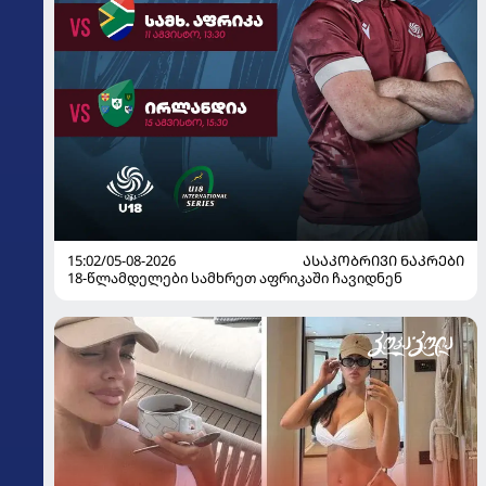
15:02/05-08-2026
ᲐᲡᲐᲙᲝᲑᲠᲘᲕᲘ ᲜᲐᲙᲠᲔᲑᲘ
18-წლამდელები სამხრეთ აფრიკაში ჩავიდნენ