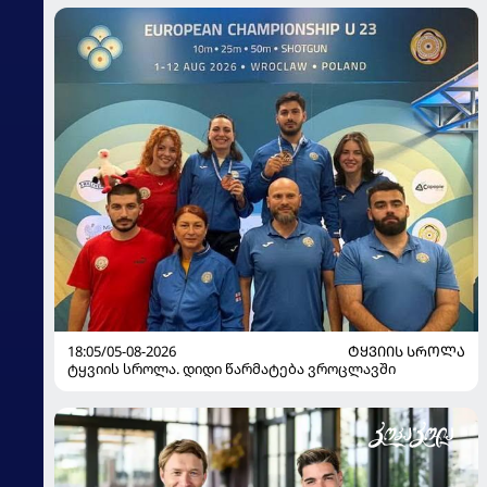
18:05/05-08-2026
ᲢᲧᲕᲘᲘᲡ ᲡᲠᲝᲚᲐ
ტყვიის სროლა. დიდი წარმატება ვროცლავში