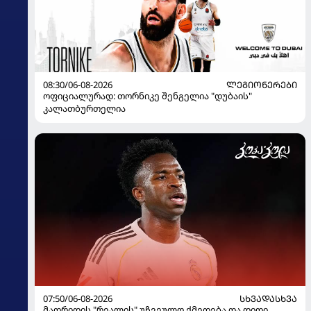
08:30/06-08-2026
ᲚᲔᲒᲘᲝᲜᲔᲠᲔᲑᲘ
ოფიციალურად: თორნიკე შენგელია "დუბაის"
კალათბურთელია
07:50/06-08-2026
ᲡᲮᲕᲐᲓᲐᲡᲮᲕᲐ
მადრიდის "რეალის" უჩვეულო ქმედება და დიდი