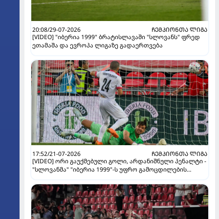
20:08/29-07-2026
ᲩᲔᲛᲞᲘᲝᲜᲗᲐ ᲚᲘᲒᲐ
[VIDEO] "იბერია 1999" ბრატისლავაში "სლოვანს" ფრედ
ეთამაშა და ევროპა ლიგაზე გადაერთვება
17:52/21-07-2026
ᲩᲔᲛᲞᲘᲝᲜᲗᲐ ᲚᲘᲒᲐ
[VIDEO] ორი გაუქმებული გოლი, არდანიშნული პენალტი -
"სლოვანმა" "იბერია 1999"-ს უფრო გამოცდილების
ხარჯზე მოუგო