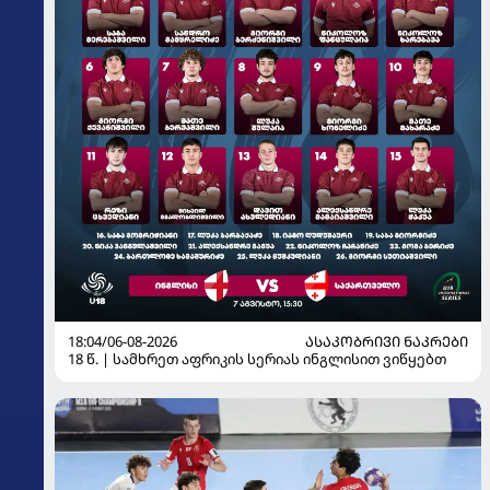
18:04/06-08-2026
ᲐᲡᲐᲙᲝᲑᲠᲘᲕᲘ ᲜᲐᲙᲠᲔᲑᲘ
18 წ. | სამხრეთ აფრიკის სერიას ინგლისით ვიწყებთ