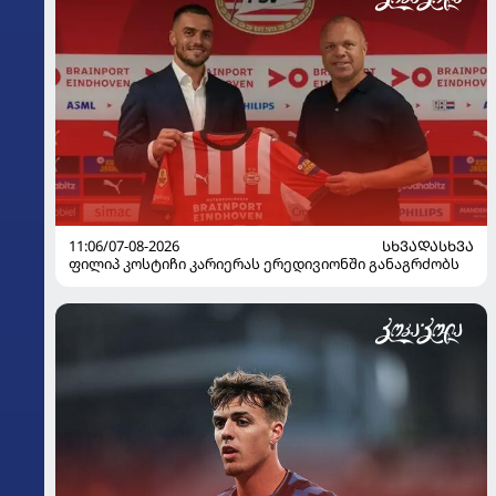
11:06/07-08-2026
ᲡᲮᲕᲐᲓᲐᲡᲮᲕᲐ
ფილიპ კოსტიჩი კარიერას ერედივიონში განაგრძობს