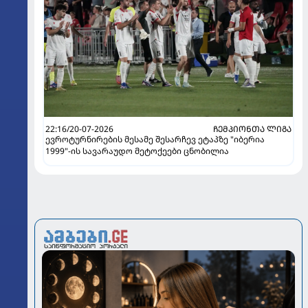
22:16/20-07-2026
ᲩᲔᲛᲞᲘᲝᲜᲗᲐ ᲚᲘᲒᲐ
ევროტურნირების მესამე შესარჩევ ეტაპზე "იბერია
1999"-ის სავარაუდო მეტოქეები ცნობილია