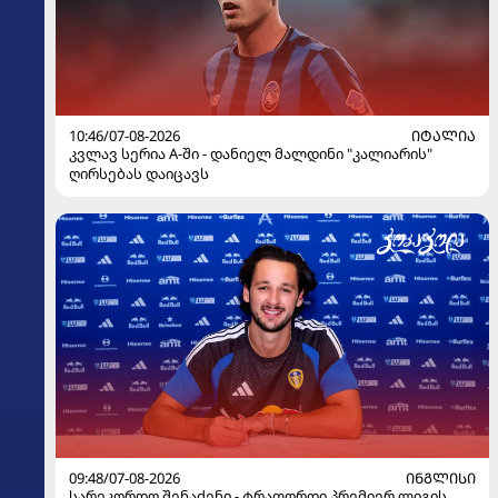
10:46/07-08-2026
ᲘᲢᲐᲚᲘᲐ
კვლავ სერია A-ში - დანიელ მალდინი "კალიარის"
ღირსებას დაიცავს
09:48/07-08-2026
ᲘᲜᲒᲚᲘᲡᲘ
სარეკორდო შენაძენი - ტრაფორდი პრემიერ ლიგის