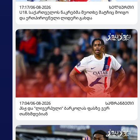
17:17/06-08-2026
ᲮᲔᲚᲑᲣᲠᲗᲘ
U18. საქართველოს ნაკრებმა მეოთხე მატჩიც მოიგო
და ერთპიროვნული ლიდერი გახდა
17:04/06-08-2026
ᲡᲐᲤᲠᲐᲜᲒᲔᲗᲘ
პსჟ და "ლივერპული" ბარკოლას ფასზე ვერ
თანხმდებიან