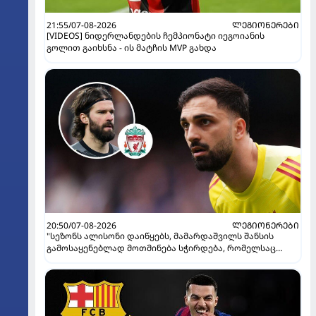
21:55/07-08-2026
ᲚᲔᲒᲘᲝᲜᲔᲠᲔᲑᲘ
[VIDEOS] ნიდერლანდების ჩემპიონატი იეგოიანის
გოლით გაიხსნა - ის მატჩის MVP გახდა
20:50/07-08-2026
ᲚᲔᲒᲘᲝᲜᲔᲠᲔᲑᲘ
"სეზონს ალისონი დაიწყებს, მამარდაშვილს შანსის
გამოსაყენებლად მოთმინება სჭირდება, რომელსაც
100%-ით მიიღებს" - განაცხადა "ლივერპულის" ყოფილმა
მეკარემ