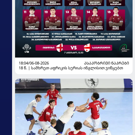
18:04/06-08-2026
ᲐᲡᲐᲙᲝᲑᲠᲘᲕᲘ ᲜᲐᲙᲠᲔᲑᲘ
18 წ. | სამხრეთ აფრიკის სერიას ინგლისით ვიწყებთ