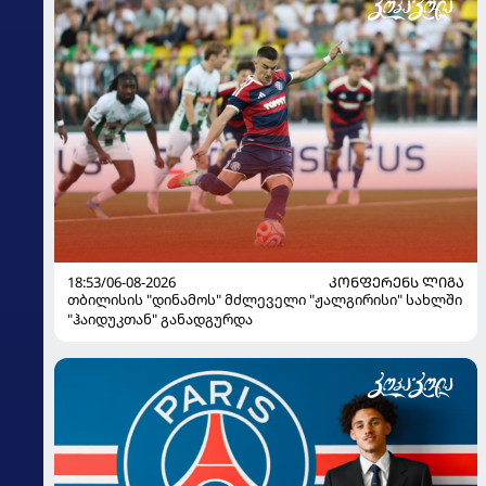
18:53/06-08-2026
ᲙᲝᲜᲤᲔᲠᲔᲜᲡ ᲚᲘᲒᲐ
თბილისის "დინამოს" მძლეველი "ჟალგირისი" სახლში
"ჰაიდუკთან" განადგურდა