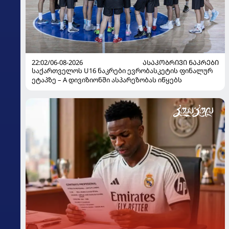
22:02/06-08-2026
ᲐᲡᲐᲙᲝᲑᲠᲘᲕᲘ ᲜᲐᲙᲠᲔᲑᲘ
საქართველოს U16 ნაკრები ევრობასკეტის ფინალურ
ეტაპზე – A დივიზიონში ასპარეზობას იწყებს