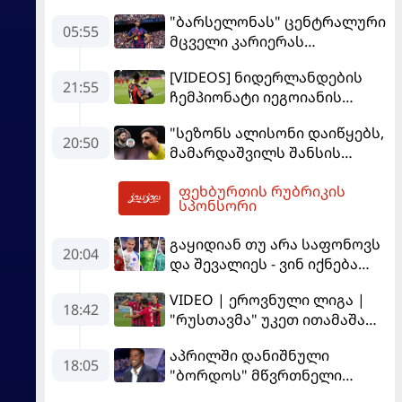
"ბარსელონას" ცენტრალური
05:55
მცველი კარიერას
"ლივერპულში"
[VIDEOS] ნიდერლანდების
გააგრძელებს
21:55
ჩემპიონატი იეგოიანის
გოლით გაიხსნა - ის მატჩის
"სეზონს ალისონი დაიწყებს,
MVP გახდა
20:50
მამარდაშვილს შანსის
გამოსაყენებლად
ფეხბურთის რუბრიკის
მოთმინება სჭირდება,
06:03
სპონსორი
რომელსაც 100%-ით
მიიღებს" - განაცხადა
გაყიდიან თუ არა საფონოვს
"ლივერპულის" ყოფილმა
20:04
და შევალიეს - ვინ იქნება
მეკარემ
პსჟ-ს ძირითადი მეკარე?
VIDEO | ეროვნული ლიგა |
18:42
"რუსთავმა" უკეთ ითამაშა
და დამსახურებულად
აპრილში დანიშნული
მოიგო, "ტორპედომ" გვიან
18:05
"ბორდოს" მწვრთნელი
გაიღვიძა...
გადააყენეს