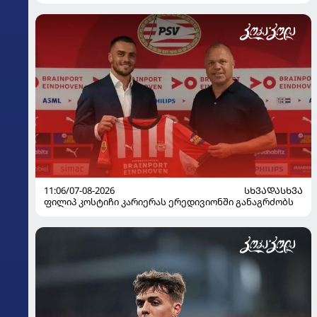
11:06/07-08-2026
ᲡᲮᲕᲐᲓᲐᲡᲮᲕᲐ
ფილიპ კოსტიჩი კარიერას ერედივიონში განაგრძობს