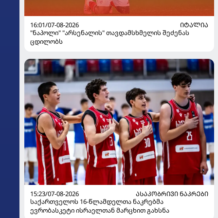
16:01/07-08-2026
ᲘᲢᲐᲚᲘᲐ
"ნაპოლი" "არსენალის" თავდამსხმელის შეძენას
ცდილობს
15:23/07-08-2026
ᲐᲡᲐᲙᲝᲑᲠᲘᲕᲘ ᲜᲐᲙᲠᲔᲑᲘ
საქართველოს 16-წლამდელთა ნაკრებმა
ევრობასკეტი ისრაელთან მარცხით გახსნა