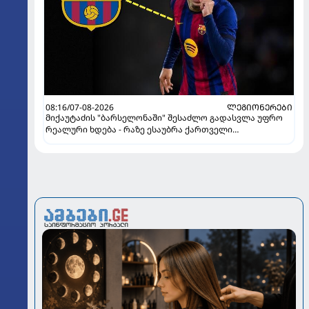
08:16/07-08-2026
ᲚᲔᲒᲘᲝᲜᲔᲠᲔᲑᲘ
მიქაუტაძის "ბარსელონაში" შესაძლო გადასვლა უფრო
რეალური ხდება - რაზე ესაუბრა ქართველი
კატალონიელთა მთავარ მწვრთნელს