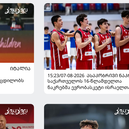
ᲘᲢᲐᲚᲘᲐ
15:23/07-08-2026
ᲐᲡᲐᲙᲝᲑᲠᲘᲕᲘ ᲜᲐᲙ
ს ცდილობს
საქართველოს 16-წლამდელთა
ნაკრებმა ევრობასკეტი ისრაელთ
მარცხით გახსნა