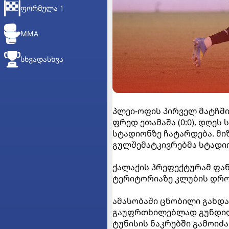
ᲤᲝᲠᲛᲣᲚᲐ 1
MMA
ᲡᲮᲕᲐᲓᲐᲡᲮᲕᲐ
პლეი-ოფის პირველ მატჩში
ფრედ ეთამაშა (0:0), დღეს
სტადიონზე ჩატარდება. მიზ
გულშემატკივრებმა სტადი
ქალაქის პრეფექტურამ ფან
ტერიტორიაზე კლუბის დრო
ამასობაში ცნობილი გახდ
გაუფრთხილებლად გუნდიდან
ტუნისის ნაკრებში გამოიძა