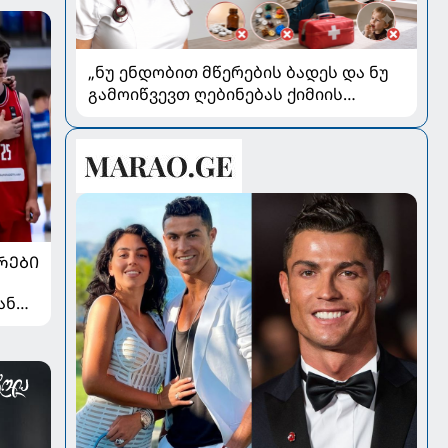
„ნუ ენდობით მწერების ბადეს და ნუ
გამოიწვევთ ღებინებას ქიმიის
გადაყლაპვისას“ - როგორ ვიხსნათ
ბავშვი კრიტიკულ სიტუაციაში,
პედიატრ სალომე ახვლედიანის
რჩევები
ᲠᲔᲑᲘ
ან