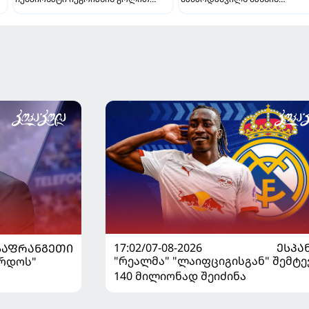
გაიხსნა - ის მატჩის MVP გახდა
გამოსაყენებლად მოთმინება
სჭირდება, რომელსაც 100%-
მიიღებს" - განაცხადა
"ლივერპულის" ყოფილმა მეკ
17:02/07-08-2026
ᲔᲡᲞᲐ
ᲡᲐᲤᲠᲐᲜᲒᲔᲗᲘ
"რეალმა" "ლაიფციგისგან" შემტე
ორდოს"
140 მილიონად შეიძინა