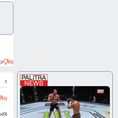
)
/
(0)
1
(5)
ა
(0)