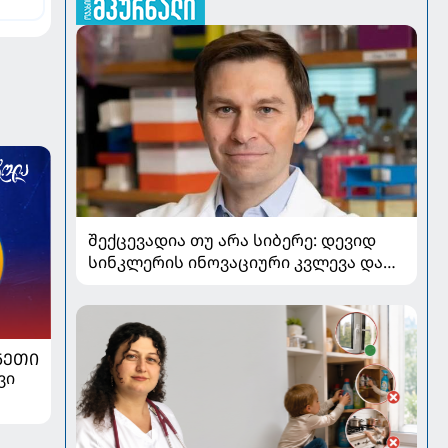
ით
არემ
შექცევადია თუ არა სიბერე: დევიდ
სინკლერის ინოვაციური კვლევა და
OSK გენური თერაპია
ᲜᲔᲗᲘ
ვი