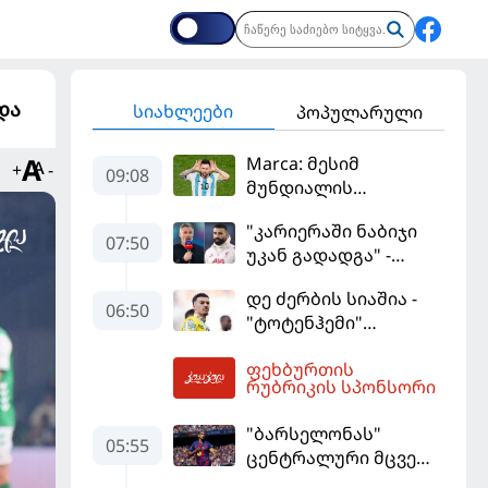
და
სიახლეები
პოპულარული
Marca: მესიმ
+
-
09:08
მუნდიალის
მიმდინარეობისას
"კარიერაში ნაბიჯი
ყველაზე მეტი მუქარა
07:50
უკან გადადგა" -
მიიღო
კარაგერმა სალაჰს
დე ძერბის სიაშია -
არჩევანი დაუწუნა
06:50
"ტოტენჰემი"
მიქაუტაძის შეძენას
ფეხბურთის
განიხილავს
09:31
რუბრიკის სპონსორი
"ბარსელონას"
05:55
ცენტრალური მცველი
კარიერას