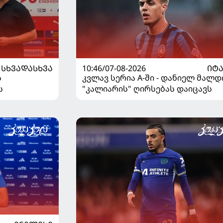
ᲡᲮᲕᲐᲓᲐᲡᲮᲕᲐ
10:46/07-08-2026
ᲘᲢ
ს
კვლავ სერია A-ში - დანიელ მალდ
ს
"კალიარის" ღირსებას დაიცავს