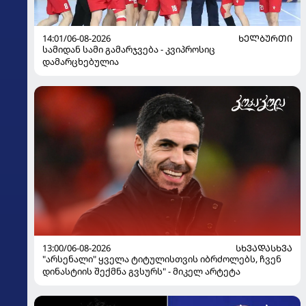
14:01/06-08-2026
ᲮᲔᲚᲑᲣᲠᲗᲘ
სამიდან სამი გამარჯვება - კვიპროსიც
დამარცხებულია
13:00/06-08-2026
ᲡᲮᲕᲐᲓᲐᲡᲮᲕᲐ
"არსენალი" ყველა ტიტულისთვის იბრძოლებს, ჩვენ
დინასტიის შექმნა გვსურს" - მიკელ არტეტა