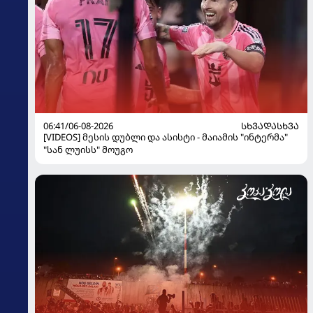
06:41/06-08-2026
ᲡᲮᲕᲐᲓᲐᲡᲮᲕᲐ
[VIDEOS] მესის დუბლი და ასისტი - მაიამის "ინტერმა"
"სან ლუისს" მოუგო