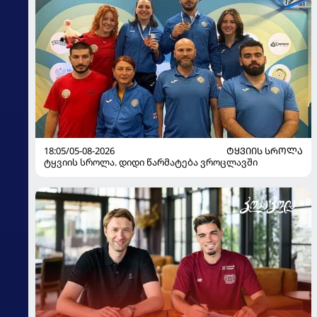
18:05/05-08-2026
ᲢᲧᲕᲘᲘᲡ ᲡᲠᲝᲚᲐ
ტყვიის სროლა. დიდი წარმატება ვროცლავში