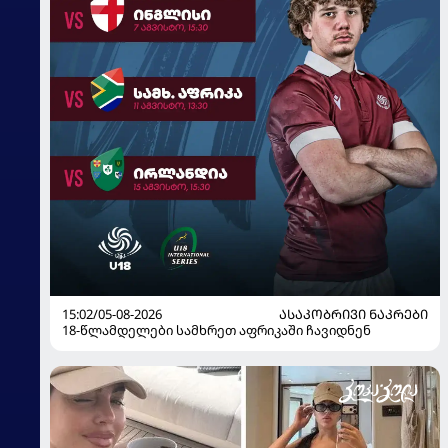
15:02/05-08-2026
ᲐᲡᲐᲙᲝᲑᲠᲘᲕᲘ ᲜᲐᲙᲠᲔᲑᲘ
18-წლამდელები სამხრეთ აფრიკაში ჩავიდნენ