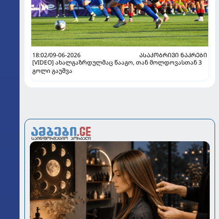
18:02/09-06-2026
ᲐᲡᲐᲙᲝᲑᲠᲘᲕᲘ ᲜᲐᲙᲠᲔᲑᲘ
[VIDEO] ახალგაზრდულმაც წააგო, თან მოლდოვასთან 3
გოლი გაუშვა