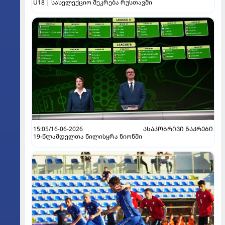
U18 | სასელექციო შეკრება რუსთავში
15:05/16-06-2026
ᲐᲡᲐᲙᲝᲑᲠᲘᲕᲘ ᲜᲐᲙᲠᲔᲑᲘ
19-წლამდელთა წილისყრა ნიონში