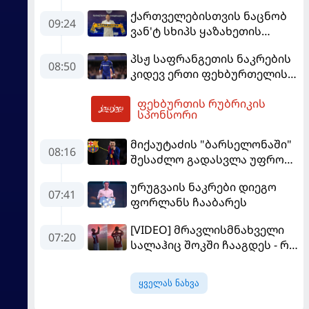
მორიგ გუნდში გადავიდა
ქართველებისთვის ნაცნობ
09:24
ვან'ტ სხიპს ყაზახეთის
ნაკრები ჩააბარეს
პსჟ საფრანგეთის ნაკრების
08:50
კიდევ ერთი ფეხბურთელის
დამატებას გეგმავს
ფეხბურთის რუბრიკის
10:44
სპონსორი
მიქაუტაძის "ბარსელონაში"
08:16
შესაძლო გადასვლა უფრო
რეალური ხდება - რაზე
ურუგვაის ნაკრები დიეგო
ესაუბრა ქართველი
07:41
ფორლანს ჩააბარეს
კატალონიელთა მთავარ
მწვრთნელს
[VIDEO] მრავლისმნახველი
07:20
სალაჰიც შოკში ჩააგდეს - რა
ხდებოდა ტრაბზონში
ეგვიპტელი ფეხბურთელის
ყველას ნახვა
წარდგენისას