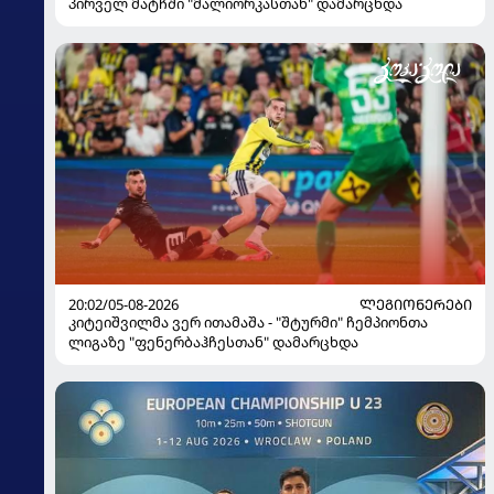
პირველ მატჩში "მალიორკასთან" დამარცხდა
20:02/05-08-2026
ᲚᲔᲒᲘᲝᲜᲔᲠᲔᲑᲘ
კიტეიშვილმა ვერ ითამაშა - "შტურმი" ჩემპიონთა
ლიგაზე "ფენერბაჰჩესთან" დამარცხდა