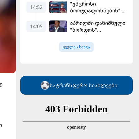
იწყებს
"უმცროსი
მილიონად შეიძინა
14:52
ბორჯღალოსნების"
ხუთი ლელო
აპრილში დანიშნული
ინგლისთან
14:05
"ბორდოს"
მწვრთნელი
გადააყენეს
ყველას ნახვა
ე
სატრანსფერო სიახლეები
ლ