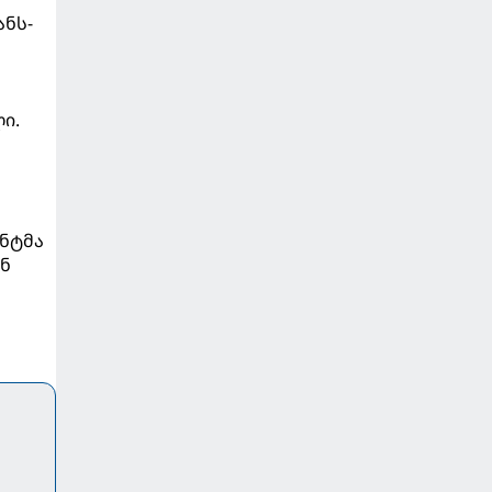
ანს-
ლი.
ენტმა
ან