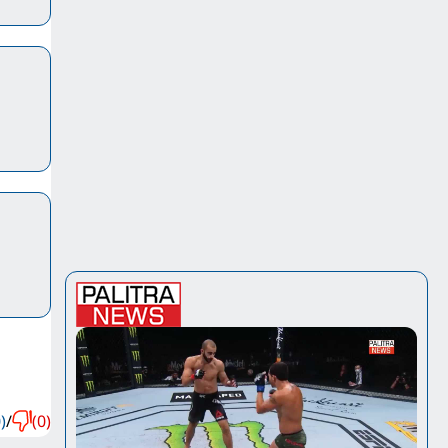
)
/
(0)