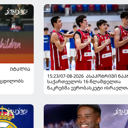
ᲘᲢᲐᲚᲘᲐ
15:23/07-08-2026
ᲐᲡᲐᲙᲝᲑᲠᲘᲕᲘ ᲜᲐᲙ
ს ცდილობს
საქართველოს 16-წლამდელთა
ნაკრებმა ევრობასკეტი ისრაელთ
მარცხით გახსნა