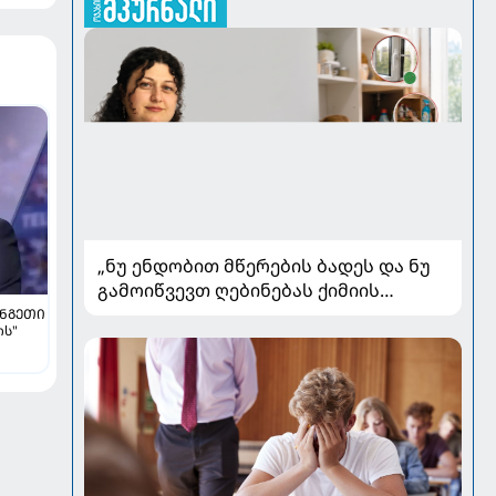
„ნუ ენდობით მწერების ბადეს და ნუ
გამოიწვევთ ღებინებას ქიმიის
გადაყლაპვისას“ - როგორ ვიხსნათ
ᲜᲒᲔᲗᲘ
ოს"
ბავშვი კრიტიკულ სიტუაციაში,
პედიატრ სალომე ახვლედიანის
რჩევები