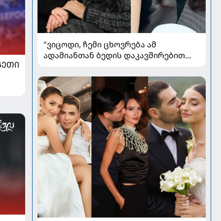
"ვიცოდი, ჩემი ცხოვრება ამ
ადამიანთან ბედის დაკავშირებით
ᲒᲔᲗᲘ
რადიკალურად შეიცვლებოდა" - ნინო
ჟვანია დატო ევგენიძესთან
ქორწინებასა და ოჯახზე