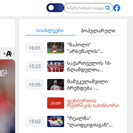
სიახლეები
პოპულარული
"ნაპოლი"
16:01
"არსენალის"
+
-
თავდამსხმელის
საქართველოს 16-
შეძენას ცდილობს
15:23
წლამდელთა
ნაკრებმა
მამუკელაშვილი
ევრობასკეტი
15:05
ბრუნდება -
ისრაელთან მარცხით
მონტენეგროსა და
გახსნა
ფეხბურთის
პორტუგალიასთან
16:16
რუბრიკის სპონსორი
მატჩებისთვის
საქართველო
"რეალმა"
მზადებას 15
15:02
"ლაიფციგისგან"
კალათბურთელით
შემტევი 140