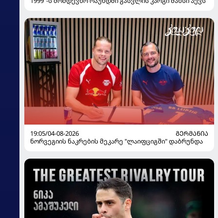
1999"-ს მომდევნო რაუნდში გასვლის კარგი შანსი აქვს
19:05/04-08-2026
ᲒᲔᲠᲛᲐᲜᲘᲐ
ნორვეგიის ნაკრების მეკარე "ლაიფციგში" დაბრუნდა