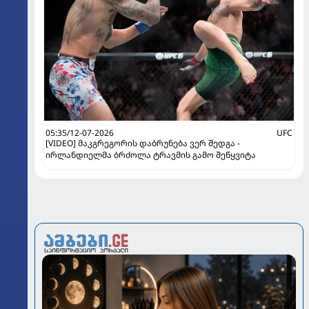
05:35/12-07-2026
UFC
[VIDEO] მაკგრეგორის დაბრუნება ვერ შედგა -
ირლანდიელმა ბრძოლა ტრავმის გამო შეწყვიტა