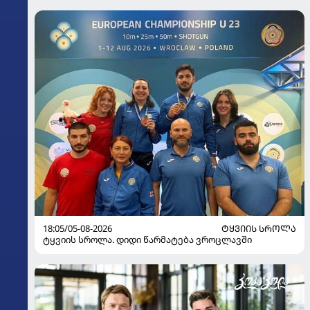
18:05/05-08-2026
ᲢᲧᲕᲘᲘᲡ ᲡᲠᲝᲚᲐ
ტყვიის სროლა. დიდი წარმატება ვროცლავში