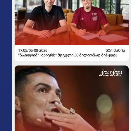
17:05/05-08-2026
ᲒᲔᲠᲛᲐᲜᲘᲐ
"ნაპოლიმ" "ბაიერს" მცველი 30 მილიონად მიჰყიდა