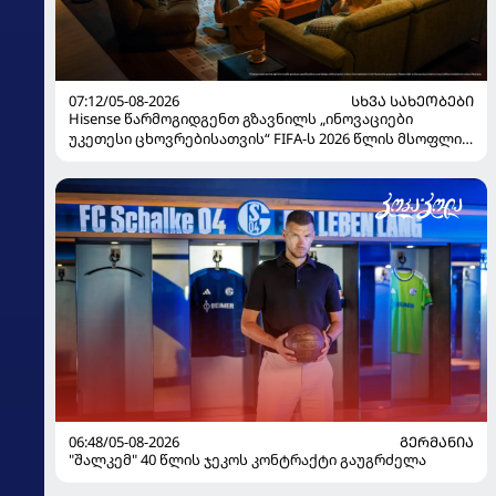
07:12/05-08-2026
ᲡᲮᲕᲐ ᲡᲐᲮᲔᲝᲑᲔᲑᲘ
Hisense წარმოგიდგენთ გზავნილს „ინოვაციები
უკეთესი ცხოვრებისათვის“ FIFA-ს 2026 წლის მსოფლიო
ჩემპიონატზე
06:48/05-08-2026
ᲒᲔᲠᲛᲐᲜᲘᲐ
"შალკემ" 40 წლის ჯეკოს კონტრაქტი გაუგრძელა