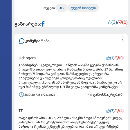
UFC
ლევან ჩოხელი
თეგები:
(3)
/
(0)
გაზიარება:
კომენტარები
3
Uchogara
(1)
/
(0)
გამოჩდნენ სკეპტიკოსები. 37 წლის ასაკში გეიჯმა ქამარი არ
მოიგო?? გადათვალეთ ახლა რამდენი წელი დარჩა 37 წლამდე
ჩოხელს?! ჰოდა რა გინდათ, წარმატებები უსურვეთ,რა
უბედურებაა ეს მუდმივი კრიტიკა,თანაც რეალობას
მოკლებული.. პ.ს. თან ამ სპორტიდან მოვიდა , პიანისტი კო არ
იყო მანამდე. უბრალოდ UFCში ეხლა გააფორმა კონტრაქტი.
გამოხმაურება
(0)
8:30:30 AM 6/21/2026
TT
(3)
/
(4)
რაღა დროს ამის UFCა, 29 წლის ასაკში ზოგი ამთავრებს კიდეც
კარიერას. ან რა კრიტერიუმით აიყვანეს? ბიჭები გვყავს
მართლა რკინას კვნეტენ კბილებით და იმათ არ უფორმებენ