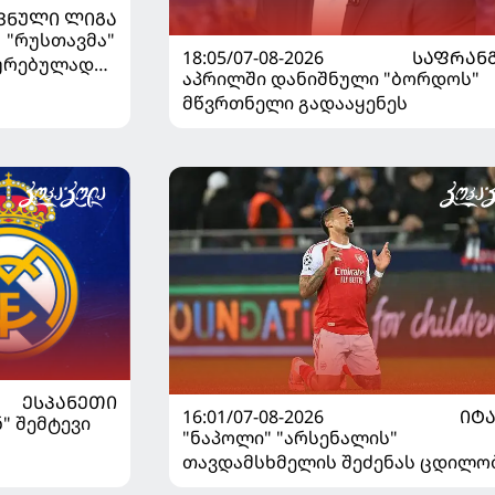
ᲕᲜᲣᲚᲘ ᲚᲘᲒᲐ
| "რუსთავმა"
18:05/07-08-2026
ᲡᲐᲤᲠᲐᲜ
ხურებულად
აპრილში დანიშნული "ბორდოს"
გაიღვიძა...
მწვრთნელი გადააყენეს
ᲔᲡᲞᲐᲜᲔᲗᲘ
16:01/07-08-2026
ᲘᲢ
" შემტევი
"ნაპოლი" "არსენალის"
თავდამსხმელის შეძენას ცდილო