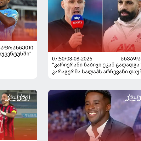
ᲡᲐᲤᲠᲐᲜᲒᲔᲗᲘ
"იუვენტუსში"
07:50/08-08-2026
ᲡᲮᲕᲐᲓᲐ
"კარიერაში ნაბიჯი უკან გადადგა"
კარაგერმა სალაჰს არჩევანი დაუ