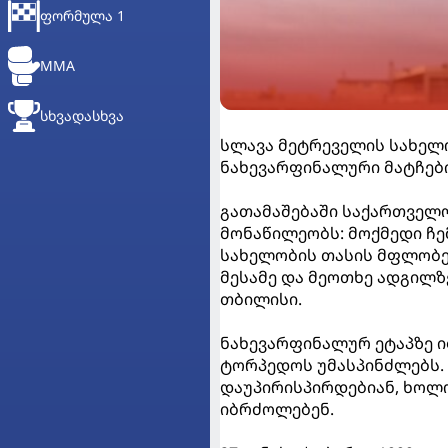
ᲤᲝᲠᲛᲣᲚᲐ 1
MMA
ᲡᲮᲕᲐᲓᲐᲡᲮᲕᲐ
სლავა მეტრეველის სახელო
ნახევარფინალური მატჩები
გათამაშებაში საქართველ
მონაწილეობს: მოქმედი ჩემ
სახელობის თასის მფლობე
მესამე და მეოთხე ადგილზ
თბილისი.
ნახევარფინალურ ეტაპზე ი
ტორპედოს უმასპინძლებს.
დაუპირისპირდებიან, ხოლ
იბრძოლებენ.