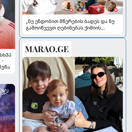
„ნუ ენდობით მწერების ბადეს და ნუ
გამოიწვევთ ღებინებას ქიმიის
გადაყლაპვისას“ - როგორ ვიხსნათ
ბავშვი კრიტიკულ სიტუაციაში,
პედიატრ სალომე ახვლედიანის
რჩევები
ᲡᲮᲕᲐ
 -
წუნა