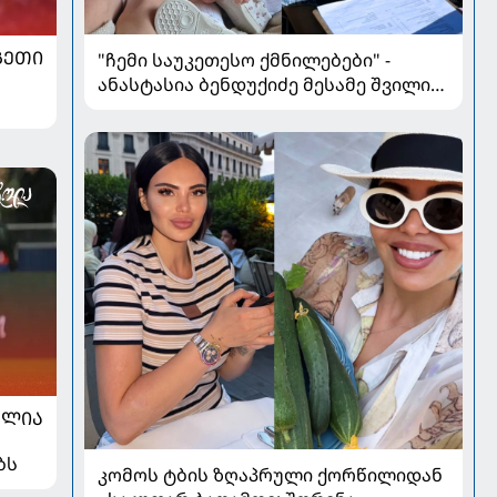
ᲒᲔᲗᲘ
"ჩემი საუკეთესო ქმნილებები" -
ანასტასია ბენდუქიძე მესამე შვილის
მოლოდინში
ᲐᲚᲘᲐ
ბს
კომოს ტბის ზღაპრული ქორწილიდან