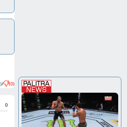
)
/
(0)
0