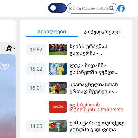
სიახლეები
პოპულარული
ხვიჩა ტრავმას
+
-
16:52
გადაურჩა -
ქართველის
ლუკა ზიდანმა
პრეასისტი და პსჟ-ს
15:02
ესპანეთში გუნდი
ფრე "მანჩესტერ
გამოიცვალა
იუნაიტედთან"
კვარაცხელიასთან
15:01
ერთად შეუტევს -
მუნდიალის გმირი
ფეხბურთის
მალე პსჟ-ს
18:05
რუბრიკის სპონსორი
ფეხბურთელი
გახდება
ჯიმი ტაბიძე თურქულ
14:05
გუნდში გადავიდა