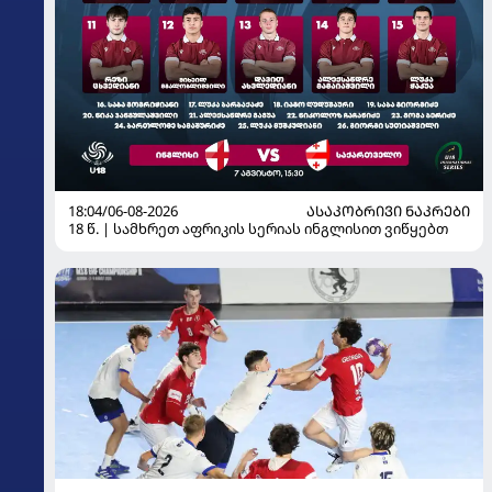
18:04/06-08-2026
ᲐᲡᲐᲙᲝᲑᲠᲘᲕᲘ ᲜᲐᲙᲠᲔᲑᲘ
18 წ. | სამხრეთ აფრიკის სერიას ინგლისით ვიწყებთ