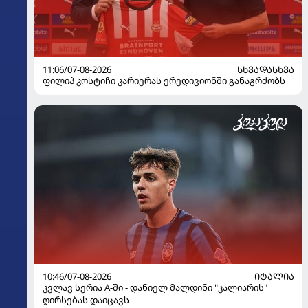
11:06/07-08-2026
ᲡᲮᲕᲐᲓᲐᲡᲮᲕᲐ
ფილიპ კოსტიჩი კარიერას ერედივიონში განაგრძობს
10:46/07-08-2026
ᲘᲢᲐᲚᲘᲐ
კვლავ სერია A-ში - დანიელ მალდინი "კალიარის"
ღირსებას დაიცავს