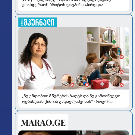
ჟოანდერსონ ბრიტოს დაუპირისპირდება
„ნუ ენდობით მწერების ბადეს და ნუ გამოიწვევთ
ღებინებას ქიმიის გადაყლაპვისას“ - როგორ
ვიხსნათ ბავშვი კრიტიკულ სიტუაციაში, პედიატრ
სალომე ახვლედიანის რჩევები