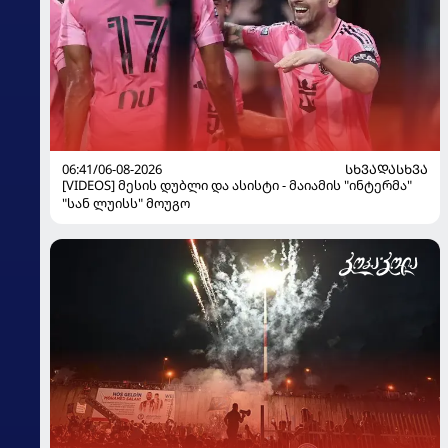
06:41/06-08-2026
ᲡᲮᲕᲐᲓᲐᲡᲮᲕᲐ
[VIDEOS] მესის დუბლი და ასისტი - მაიამის "ინტერმა"
"სან ლუისს" მოუგო