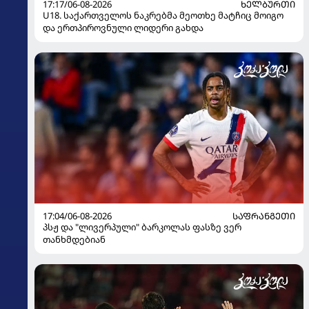
17:17/06-08-2026
ᲮᲔᲚᲑᲣᲠᲗᲘ
U18. საქართველოს ნაკრებმა მეოთხე მატჩიც მოიგო
და ერთპიროვნული ლიდერი გახდა
17:04/06-08-2026
ᲡᲐᲤᲠᲐᲜᲒᲔᲗᲘ
პსჟ და "ლივერპული" ბარკოლას ფასზე ვერ
თანხმდებიან