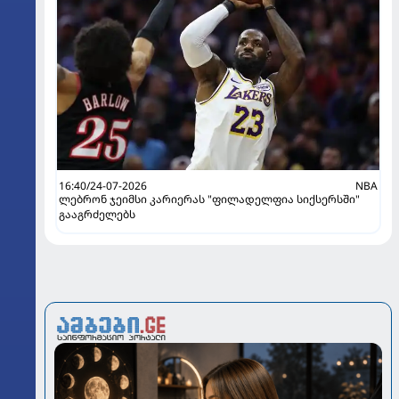
16:40/24-07-2026
NBA
ლებრონ ჯეიმსი კარიერას "ფილადელფია სიქსერსში"
გააგრძელებს