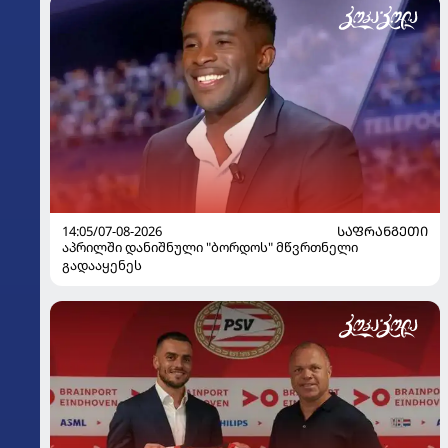
14:05/07-08-2026
ᲡᲐᲤᲠᲐᲜᲒᲔᲗᲘ
აპრილში დანიშნული "ბორდოს" მწვრთნელი
გადააყენეს