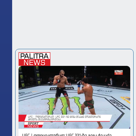
UFC | ოფიციალურად: UFC 331-ზე გიგა ჭიკაძე