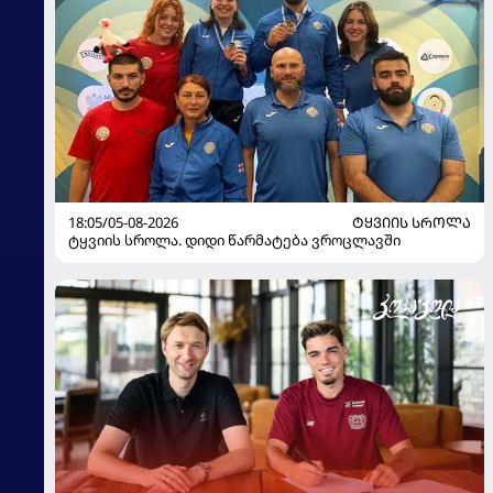
18:05/05-08-2026
ᲢᲧᲕᲘᲘᲡ ᲡᲠᲝᲚᲐ
ტყვიის სროლა. დიდი წარმატება ვროცლავში