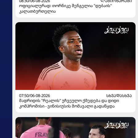
08:30/06-08-2026
ᲚᲔᲒᲘᲝᲜᲔᲠᲔᲑᲘ
ოფიციალურად: თორნიკე შენგელია "დუბაის"
კალათბურთელია
07:50/06-08-2026
ᲡᲮᲕᲐᲓᲐᲡᲮᲕᲐ
მადრიდის "რეალის" უჩვეულო ქმედება და დიდი
კომპრომისი - ვინისიუსის მომავალი გადაწყდა