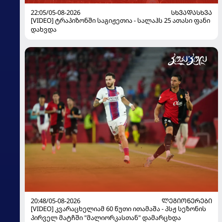
22:05/05-08-2026
ᲡᲮᲕᲐᲓᲐᲡᲮᲕᲐ
[VIDEO] ტრაპიზონში საგიჟეთია - სალაჰს 25 ათასი ფანი
დახვდა
20:48/05-08-2026
ᲚᲔᲒᲘᲝᲜᲔᲠᲔᲑᲘ
[VIDEO] კვარაცხელიამ 60 წუთი ითამაშა - პსჟ სეზონის
პირველ მატჩში "მალიორკასთან" დამარცხდა