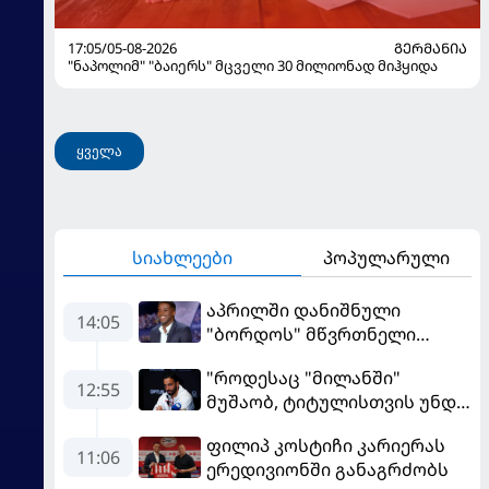
17:05/05-08-2026
ᲒᲔᲠᲛᲐᲜᲘᲐ
"ნაპოლიმ" "ბაიერს" მცველი 30 მილიონად მიჰყიდა
ყველა
სიახლეები
პოპულარული
აპრილში დანიშნული
14:05
"ბორდოს" მწვრთნელი
გადააყენეს
"როდესაც "მილანში"
12:55
მუშაობ, ტიტულისთვის უნდა
იბრძოლო" - ამორიმმა
ფილიპ კოსტიჩი კარიერას
"როსონერის" ფანები
11:06
ერედივიონში განაგრძობს
დააიმედა