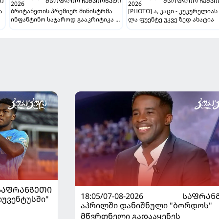
Ი
ᲛᲡᲝᲤᲚᲘᲝ ᲩᲔᲛᲞᲘᲝᲜᲐᲢᲘ
ᲛᲡᲝᲤᲚᲘᲝ ᲩᲔᲛᲞᲘ
2026
2026
ა
ბრიტანეთის პრემიერ მინისტრმა
[PHOTO] ა, კაცი - კუკურელიას
ინფანტინო საჯაროდ გააკრიტიკა -
ლა ფუენტე უკვე ზედ ახატია
"ეს ღალატია და სხვა არაფერი"
ᲡᲐᲤᲠᲐᲜᲒᲔᲗᲘ
18:05/07-08-2026
ᲡᲐᲤᲠᲐᲜ
"იუვენტუსში"
აპრილში დანიშნული "ბორდოს"
მწვრთნელი გადააყენეს