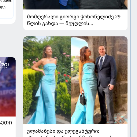
ᲝᲜᲐᲢᲘ
 დე
მომღერალი გიორგი ჭოხონელიძე 29
წლის გახდა — მეუღლის
გამორჩეული მილოცვა სოციალურ
ქსელში
ᲒᲔᲗᲘ
ულამაზესი და ელეგანტური: