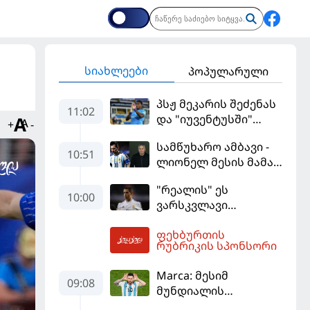
სიახლეები
პოპულარული
პსჟ მეკარის შეძენას
11:02
და "იუვენტუსში"
+
-
განათხოვრებას
სამწუხარო ამბავი -
აპირებს
10:51
ლიონელ მესის მამა
68 წლის ასაკში
"რეალის" ეს
გარდაიცვალა
10:00
ვარსკვლავი
დაუფასებელი იყო" -
ფეხბურთის
ჩიჩარიტომ ყოფილ
11:13
რუბრიკის სპონსორი
თანაგუნდელზე
ისაუბრა
Marca: მესიმ
09:08
მუნდიალის
მიმდინარეობისას