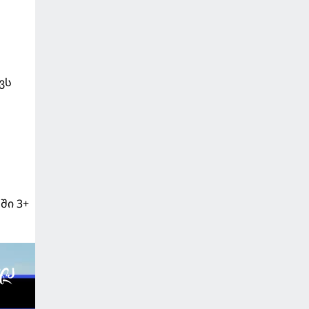
ვს
ში 3+