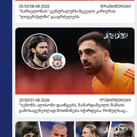
05:55/08-08-2026
ᲢᲠᲐᲜᲡᲤᲔᲠᲔᲑᲘ
"ბარსელონას" ცენტრალური მცველი კარიერას
"ლივერპულში" გააგრძელებს
20:50/07-08-2026
ᲚᲔᲒᲘᲝᲜᲔᲠᲔᲑᲘ
"სეზონს ალისონი დაიწყებს, მამარდაშვილს შანსის
გამოსაყენებლად მოთმინება სჭირდება, რომელსაც
100%-ით მიიღებს" - განაცხადა "ლივერპულის"
ყოფილმა მეკარემ