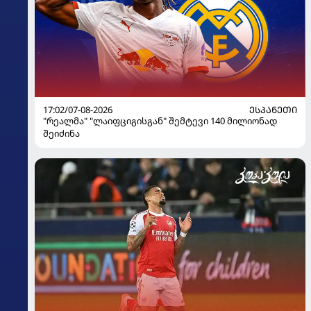
17:02/07-08-2026
ᲔᲡᲞᲐᲜᲔᲗᲘ
"რეალმა" "ლაიფციგისგან" შემტევი 140 მილიონად
შეიძინა