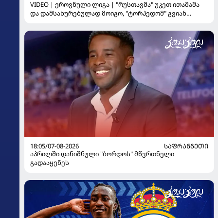
VIDEO | ეროვნული ლიგა | "რუსთავმა" უკეთ ითამაშა
და დამსახურებულად მოიგო, "ტორპედომ" გვიან
გაიღვიძა...
18:05/07-08-2026
ᲡᲐᲤᲠᲐᲜᲒᲔᲗᲘ
აპრილში დანიშნული "ბორდოს" მწვრთნელი
გადააყენეს