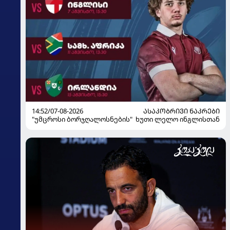
14:52/07-08-2026
ᲐᲡᲐᲙᲝᲑᲠᲘᲕᲘ ᲜᲐᲙᲠᲔᲑᲘ
"უმცროსი ბორჯღალოსნების" ხუთი ლელო ინგლისთან