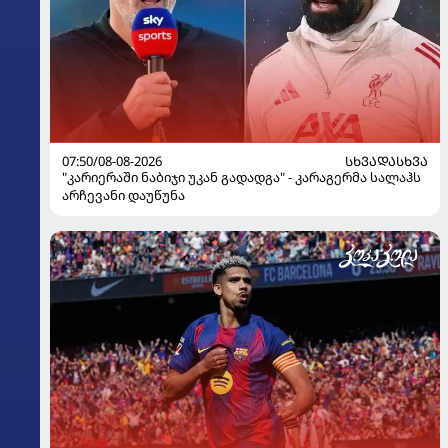
07:50/08-08-2026
ᲡᲮᲕᲐᲓᲐᲡᲮᲕᲐ
"კარიერაში ნაბიჯი უკან გადადგა" - კარაგერმა სალაჰს
არჩევანი დაუწუნა