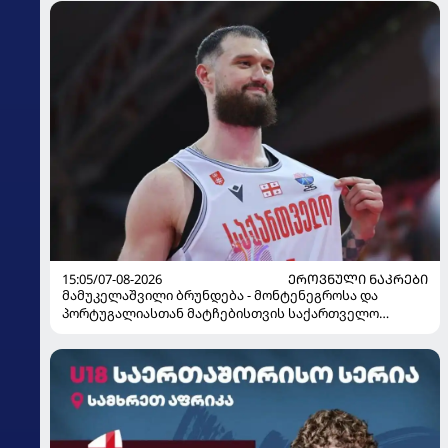
15:05/07-08-2026
ᲔᲠᲝᲕᲜᲣᲚᲘ ᲜᲐᲙᲠᲔᲑᲘ
მამუკელაშვილი ბრუნდება - მონტენეგროსა და
პორტუგალიასთან მატჩებისთვის საქართველო
მზადებას 15 კალათბურთელით იწყებს