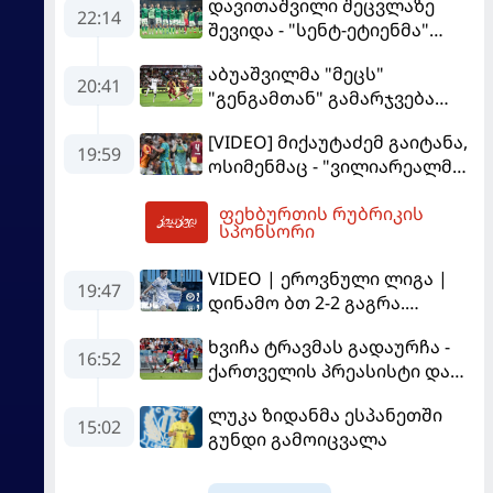
დავითაშვილი შეცვლაზე
22:14
შევიდა - "სენტ-ეტიენმა"
"სოშოს" მოუგო
აბუაშვილმა "მეცს"
20:41
"გენგამთან" გამარჯვება
მოუპოვა
[VIDEO] მიქაუტაძემ გაიტანა,
19:59
ოსიმენმაც - "ვილიარეალმა"
სტამბოლში
ფეხბურთის რუბრიკის
"გალათასარაის" მოუგო
01:59
სპონსორი
VIDEO | ეროვნული ლიგა |
19:47
დინამო ბთ 2-2 გაგრა.
გამოსყიდული "დანაშაული"
ხვიჩა ტრავმას გადაურჩა -
16:52
ქართველის პრეასისტი და
პსჟ-ს ფრე "მანჩესტერ
ლუკა ზიდანმა ესპანეთში
იუნაიტედთან"
15:02
გუნდი გამოიცვალა