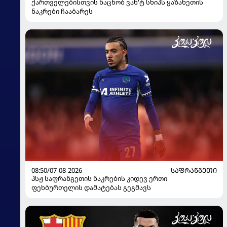
ქართველებისთვის ნაცნობ ვან'ტ სხიპს ყაზახეთის
ნაკრები ჩააბარეს
08:50/07-08-2026
ᲡᲐᲤᲠᲐᲜᲒᲔᲗᲘ
პსჟ საფრანგეთის ნაკრების კიდევ ერთი
ფეხბურთელის დამატებას გეგმავს