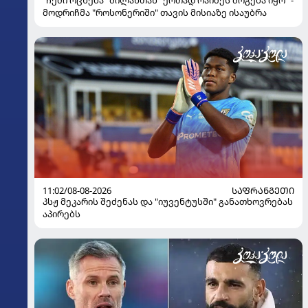
"ჩემი ოცნება "მილანთან" ერთად რაიმეს მოგება იყო" -
მოდრიჩმა "როსონერიში" თავის მისიაზე ისაუბრა
11:02/08-08-2026
ᲡᲐᲤᲠᲐᲜᲒᲔᲗᲘ
პსჟ მეკარის შეძენას და "იუვენტუსში" განათხოვრებას
აპირებს