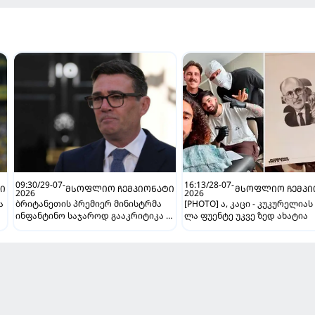
09:30/29-07-
16:13/28-07-
Ი
ᲛᲡᲝᲤᲚᲘᲝ ᲩᲔᲛᲞᲘᲝᲜᲐᲢᲘ
ᲛᲡᲝᲤᲚᲘᲝ ᲩᲔᲛᲞᲘ
2026
2026
ა
ბრიტანეთის პრემიერ მინისტრმა
[PHOTO] ა, კაცი - კუკურელიას
ინფანტინო საჯაროდ გააკრიტიკა -
ლა ფუენტე უკვე ზედ ახატია
"ეს ღალატია და სხვა არაფერი"