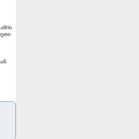
 ამის
ლეთი
იან