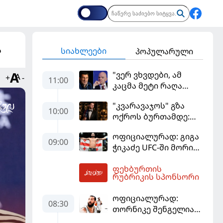
ა
სიახლეები
პოპულარული
"ვერ ვხვდები, ამ
+
-
11:00
კაცმა მეტი რაღა
უნდა ჩაიდინოს?" -
"კვარავაჯოს" გზა
ფიგუ ინფანტინოს
10:00
ოქროს ბურთამდე:
გადადგომას
თანამედროვე
მოითხოვს
ოფიციალურად: გიგა
ქართული ზღაპარი
09:00
ჭიკაძე UFC-ში მორიგ
ბრძოლას
ფეხბურთის
სექტემბერში
11:26
რუბრიკის სპონსორი
გამართავს
ოფიციალურად:
08:30
თორნიკე შენგელია
"დუბაის"