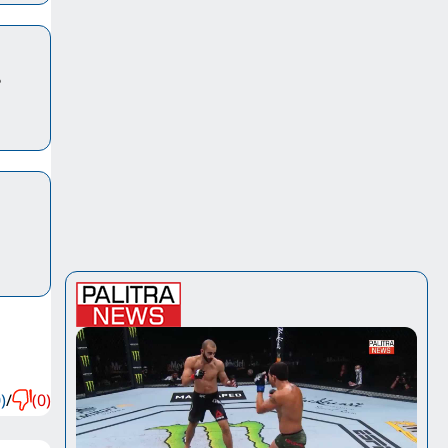
ს
)
/
(0)