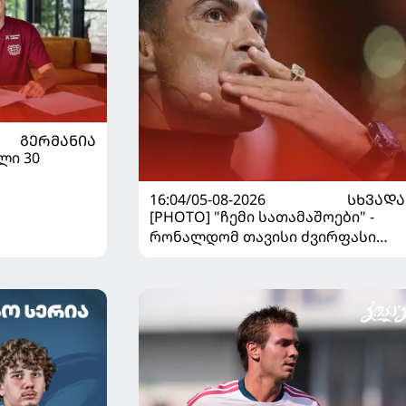
ᲒᲔᲠᲛᲐᲜᲘᲐ
ლი 30
16:04/05-08-2026
ᲡᲮᲕᲐᲓᲐ
[PHOTO] "ჩემი სათამაშოები" -
რონალდომ თავისი ძვირფასი
ავტოპარკი აჩვენა