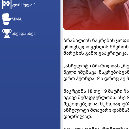
ᲤᲝᲠᲛᲣᲚᲐ 1
MMA
ᲡᲮᲕᲐᲓᲐᲡᲮᲕᲐ
ბრაზილიის ნაკრების ყოფი
ეროვნული გუნდის მწვრთ
მარცხის გამო გააკრიტიკა.
„ანჩელოტი ბრაზილიას „რე
წელი იმუშავა. ნაკრებისგ
დრო ჰქონდა. რა დროც აქ ჰ
ნაკრებმა 18 თუ 19 მატჩი 
იგივე შემადგენლობა. ასე 
შეუძლებელია. მუნდიალებზ
ანჩელოტი მთავარი დამნაშ
დიდწილად.
გვყავდა დუნგა, რომელმაც 