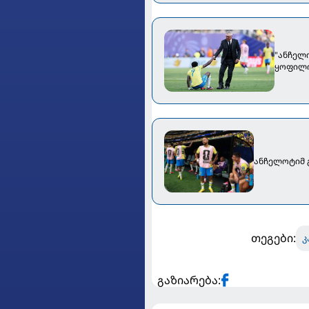
"ანჩელო
ყოფილი
ანჩელოტიმ გ
თეგები:
კ
გაზიარება: