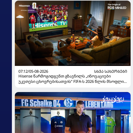
07:12/05-08-2026
ᲡᲮᲕᲐ ᲡᲐᲮᲔᲝᲑᲔᲑᲘ
Hisense წარმოგიდგენთ გზავნილს „ინოვაციები
უკეთესი ცხოვრებისათვის“ FIFA-ს 2026 წლის მსოფლიო
ჩემპიონატზე