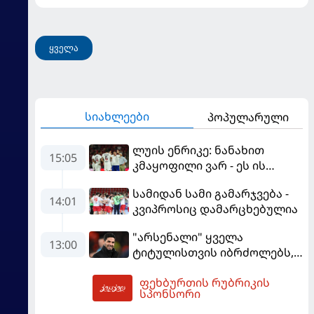
ყველა
სიახლეები
პოპულარული
ლუის ენრიკე: ნანახით
15:05
კმაყოფილი ვარ - ეს ის
შედეგი არ არის, რომელიც
სამიდან სამი გამარჯვება -
გვინდოდა
14:01
კვიპროსიც დამარცხებულია
"არსენალი" ყველა
13:00
ტიტულისთვის იბრძოლებს,
ჩვენ დინასტიის შექმნა
ფეხბურთის რუბრიკის
გვსურს" - მიკელ არტეტა
15:14
სპონსორი