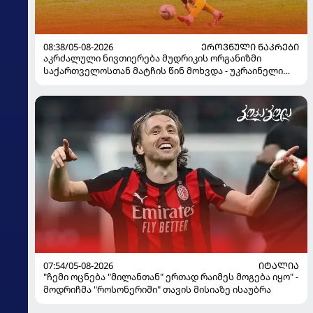
08:38/05-08-2026
ᲔᲠᲝᲕᲜᲣᲚᲘ ᲜᲐᲙᲠᲔᲑᲘ
აკრძალული ნივთიერება მუდრიკის ორგანიზმი
საქართველოსთან მატჩის წინ მოხვდა - უკრაინელი
ჟურნალისტი ფეხბურთელის დისკვალიფიკაციაზე
ინფორმაციას ავრცელებს
07:54/05-08-2026
ᲘᲢᲐᲚᲘᲐ
"ჩემი ოცნება "მილანთან" ერთად რაიმეს მოგება იყო" -
მოდრიჩმა "როსონერიში" თავის მისიაზე ისაუბრა