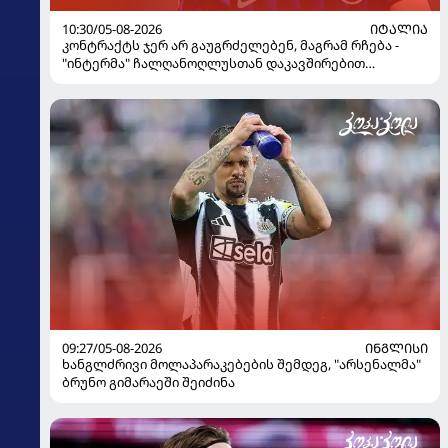
10:30/05-08-2026
ᲘᲢᲐᲚᲘᲐ
კონტრაქტს ჯერ არ გაუგრძელებენ, მაგრამ რჩება -
"ინტერმა" ჩალღანოღლუსთან დაკავშირებით
გადაწყვეტილება მიიღო
09:27/05-08-2026
ᲘᲜᲒᲚᲘᲡᲘ
ხანგლძრივი მოლაპარაკებების შემდეგ, "არსენალმა"
ბრუნო გიმარაეში შეიძინა