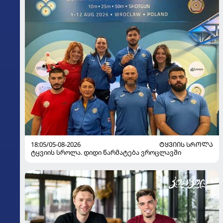
18:05/05-08-2026
ᲢᲧᲕᲘᲘᲡ ᲡᲠᲝᲚᲐ
ტყვიის სროლა. დიდი წარმატება ვროცლავში