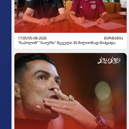
17:05/05-08-2026
ᲒᲔᲠᲛᲐᲜᲘᲐ
"ნაპოლიმ" "ბაიერს" მცველი 30 მილიონად მიჰყიდა