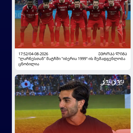
17:52/04-08-2026
ᲔᲕᲠᲝᲞᲐ ᲚᲘᲒᲐ
"ლარნესთან" მატჩში "იბერია 1999"-ის შემადგენლობა
ცნობილია