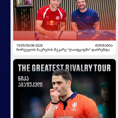
19:05/04-08-2026
ᲒᲔᲠᲛᲐᲜᲘᲐ
ნორვეგიის ნაკრების მეკარე "ლაიფციგში" დაბრუნდა