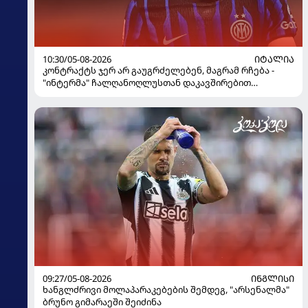
10:30/05-08-2026
ᲘᲢᲐᲚᲘᲐ
კონტრაქტს ჯერ არ გაუგრძელებენ, მაგრამ რჩება -
"ინტერმა" ჩალღანოღლუსთან დაკავშირებით
გადაწყვეტილება მიიღო
09:27/05-08-2026
ᲘᲜᲒᲚᲘᲡᲘ
ხანგლძრივი მოლაპარაკებების შემდეგ, "არსენალმა"
ბრუნო გიმარაეში შეიძინა