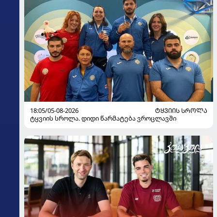
18:05/05-08-2026
ᲢᲧᲕᲘᲘᲡ ᲡᲠᲝᲚᲐ
ტყვიის სროლა. დიდი წარმატება ვროცლავში