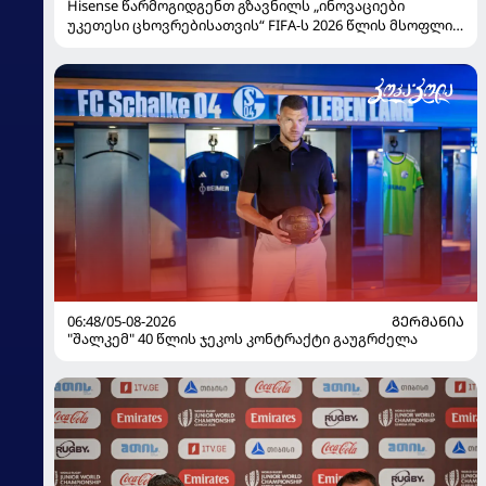
Hisense წარმოგიდგენთ გზავნილს „ინოვაციები
უკეთესი ცხოვრებისათვის“ FIFA-ს 2026 წლის მსოფლიო
ჩემპიონატზე
06:48/05-08-2026
ᲒᲔᲠᲛᲐᲜᲘᲐ
"შალკემ" 40 წლის ჯეკოს კონტრაქტი გაუგრძელა