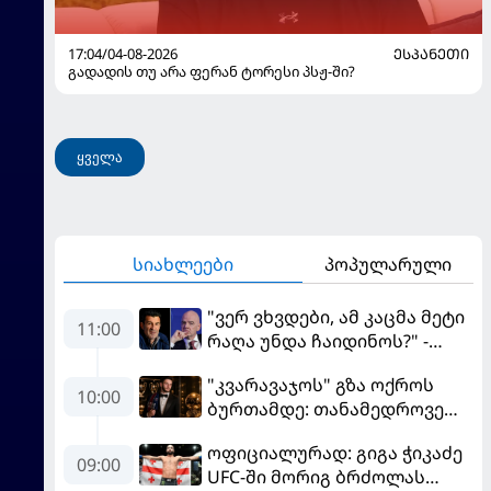
17:04/04-08-2026
ᲔᲡᲞᲐᲜᲔᲗᲘ
გადადის თუ არა ფერან ტორესი პსჟ-ში?
ყველა
სიახლეები
პოპულარული
"ვერ ვხვდები, ამ კაცმა მეტი
11:00
რაღა უნდა ჩაიდინოს?" -
ფიგუ ინფანტინოს
"კვარავაჯოს" გზა ოქროს
გადადგომას მოითხოვს
10:00
ბურთამდე: თანამედროვე
ქართული ზღაპარი
ოფიციალურად: გიგა ჭიკაძე
09:00
UFC-ში მორიგ ბრძოლას