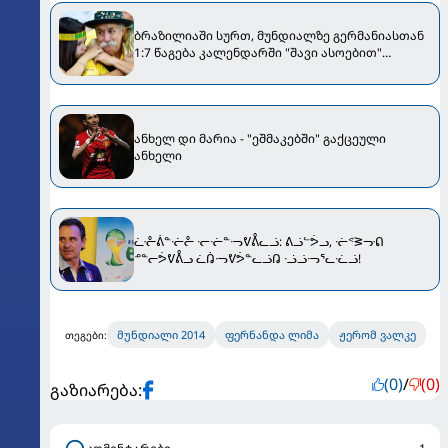
ბრაზილიაში სურთ, მუნდიალზე გერმანიასთან
1:7 წაგება კალენდარში "შავი ასოებით"
აისახოს
ანხელ დი მარია - "ეშმაკებში" გაქცეული
ანხელი
ᓩᓔᕖᓐᓠᓔ ᓞᓠᓐᓜᕓᕔᓚᓘ: ᕕᓘᓪᕘᓗ, ᓠᕝᕒᓝᕠ
ᓒᓐᓕᕘᕓᕔᓗ ᓛᕣᓜᕓᕘᓐᓚᓘᕡ ᓤᓘᓜᕐᓚᓨᓘ!
მუნდიალი 2014
ფერნანდა ლიმა
ჟერომ ვალკე
თეგები:
(0)
/
(0)
გაზიარება: