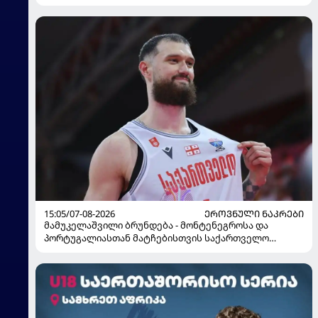
15:23/07-08-2026
ᲐᲡᲐᲙᲝᲑᲠᲘᲕᲘ ᲜᲐᲙᲠᲔᲑᲘ
საქართველოს 16-წლამდელთა ნაკრებმა
ევრობასკეტი ისრაელთან მარცხით გახსნა
15:05/07-08-2026
ᲔᲠᲝᲕᲜᲣᲚᲘ ᲜᲐᲙᲠᲔᲑᲘ
მამუკელაშვილი ბრუნდება - მონტენეგროსა და
პორტუგალიასთან მატჩებისთვის საქართველო
მზადებას 15 კალათბურთელით იწყებს