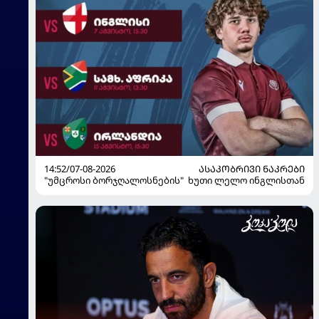
14:52/07-08-2026
ᲐᲡᲐᲙᲝᲑᲠᲘᲕᲘ ᲜᲐᲙᲠᲔᲑᲘ
"უმცროსი ბორჯღალოსნების" ხუთი ლელო ინგლისთან