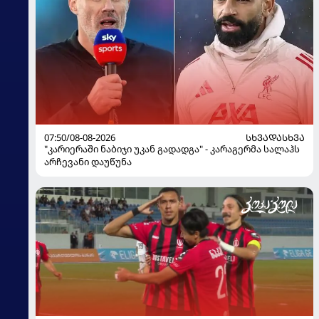
07:50/08-08-2026
ᲡᲮᲕᲐᲓᲐᲡᲮᲕᲐ
"კარიერაში ნაბიჯი უკან გადადგა" - კარაგერმა სალაჰს
არჩევანი დაუწუნა