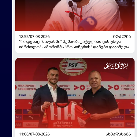
12:55/07-08-2026
ᲘᲢᲐᲚᲘᲐ
"როდესაც "მილანში" მუშაობ, ტიტულისთვის უნდა
იბრძოლო" - ამორიმმა "როსონერის" ფანები დააიმედა