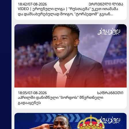
18:42/07-08-2026
ᲔᲠᲝᲕᲜᲣᲚᲘ ᲚᲘᲒᲐ
VIDEO | ეროვნული ლიგა | "რუსთავმა" უკეთ ითამაშა
და დამსახურებულად მოიგო, "ტორპედომ" გვიან
გაიღვიძა...
18:05/07-08-2026
ᲡᲐᲤᲠᲐᲜᲒᲔᲗᲘ
აპრილში დანიშნული "ბორდოს" მწვრთნელი
გადააყენეს