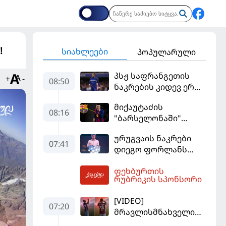
!
სიახლეები
პოპულარული
პსჟ საფრანგეთის
+
-
08:50
ნაკრების კიდევ ერთი
ფეხბურთელის
მიქაუტაძის
დამატებას გეგმავს
08:16
"ბარსელონაში"
შესაძლო გადასვლა
ურუგვაის ნაკრები
უფრო რეალური
07:41
დიეგო ფორლანს
ხდება - რაზე ესაუბრა
ჩააბარეს
ქართველი
ფეხბურთის
კატალონიელთა
09:10
რუბრიკის სპონსორი
მთავარ მწვრთნელს
[VIDEO]
07:20
მრავლისმნახველი
სალაჰიც შოკში