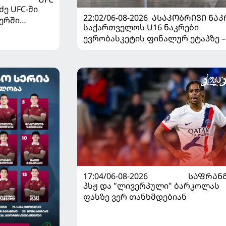
ე UFC-ში
22:02/06-08-2026
ᲐᲡᲐᲙᲝᲑᲠᲘᲕᲘ ᲜᲐᲙ
ერში
საქართველოს U16 ნაკრები
ევრობასკეტის ფინალურ ეტაპზე –
დივიზიონში ასპარეზობას იწყებს
17:04/06-08-2026
ᲡᲐᲤᲠᲐᲜ
პსჟ და "ლივერპული" ბარკოლას
ფასზე ვერ თანხმდებიან