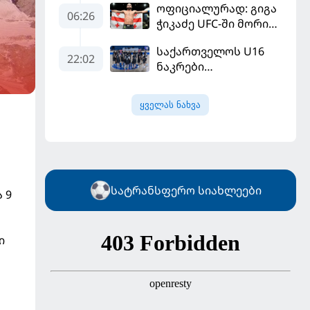
ოფიციალურად: გიგა
ჩააგდეს - რა
06:26
ჭიკაძე UFC-ში მორიგ
ხდებოდა ტრაბზონში
ბრძოლას
ეგვიპტელი
საქართველოს U16
სექტემბერში
ფეხბურთელის
22:02
ნაკრები
გამართავს
წარდგენისას
ევრობასკეტის
ფინალურ ეტაპზე – A
ყველას ნახვა
დივიზიონში
ასპარეზობას იწყებს
სატრანსფერო სიახლეები
 9
ი