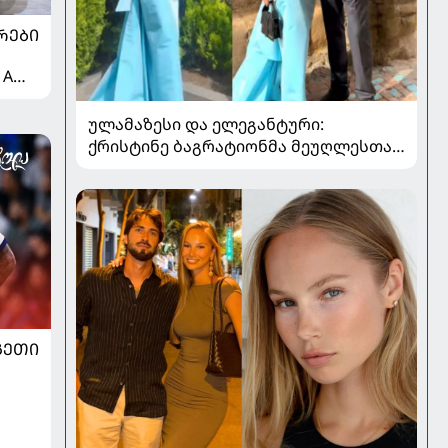
ᲠᲔᲑᲘ
 A
ულამაზესი და ელეგანტური:
ქრისტინე ბაგრატიონმა მეუღლესთან
ერთად გადაღებული ახალი კადრები
გააზიარა
ᲒᲔᲗᲘ