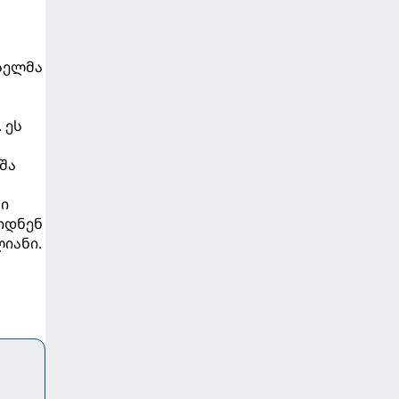
ისელმა
 ეს
შა
ხი
იდნენ
ლიანი.