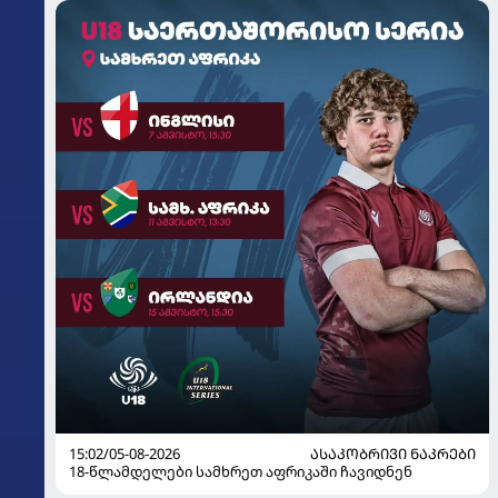
15:02/05-08-2026
ᲐᲡᲐᲙᲝᲑᲠᲘᲕᲘ ᲜᲐᲙᲠᲔᲑᲘ
18-წლამდელები სამხრეთ აფრიკაში ჩავიდნენ