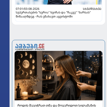
07:01/03-08-2026
ᲡᲮᲕᲐᲓᲐᲡᲮᲕᲐ
სუპერთასების "სერია" ხვიჩას და "ჩაკვე" "ბარსას"
წინააღმდეგ - რას ვნახავთ აგვისტოში
როდის შევიჭრათ თმა და მოვერიდოთ სილამაზის