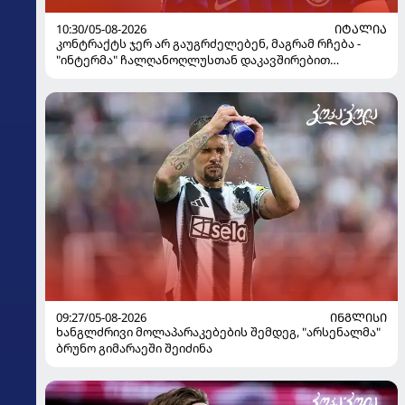
10:30/05-08-2026
ᲘᲢᲐᲚᲘᲐ
კონტრაქტს ჯერ არ გაუგრძელებენ, მაგრამ რჩება -
"ინტერმა" ჩალღანოღლუსთან დაკავშირებით
გადაწყვეტილება მიიღო
09:27/05-08-2026
ᲘᲜᲒᲚᲘᲡᲘ
ხანგლძრივი მოლაპარაკებების შემდეგ, "არსენალმა"
ბრუნო გიმარაეში შეიძინა