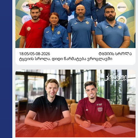
18:05/05-08-2026
ᲢᲧᲕᲘᲘᲡ ᲡᲠᲝᲚᲐ
ტყვიის სროლა. დიდი წარმატება ვროცლავში