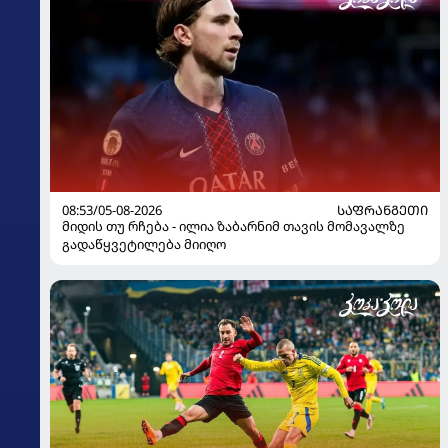
08:53/05-08-2026
ᲡᲐᲤᲠᲐᲜᲒᲔᲗᲘ
მიდის თუ რჩება - ილია ზაბარნიმ თავის მომავალზე
გადაწყვეტილება მიიღო