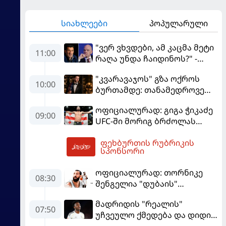
სიახლეები
პოპულარული
"ვერ ვხვდები, ამ კაცმა მეტი
11:00
რაღა უნდა ჩაიდინოს?" -
ფიგუ ინფანტინოს
"კვარავაჯოს" გზა ოქროს
გადადგომას მოითხოვს
10:00
ბურთამდე: თანამედროვე
ქართული ზღაპარი
ოფიციალურად: გიგა ჭიკაძე
09:00
UFC-ში მორიგ ბრძოლას
სექტემბერში გამართავს
ფეხბურთის რუბრიკის
12:39
სპონსორი
ოფიციალურად: თორნიკე
08:30
შენგელია "დუბაის"
კალათბურთელია
მადრიდის "რეალის"
07:50
უჩვეულო ქმედება და დიდი
კომპრომისი - ვინისიუსის