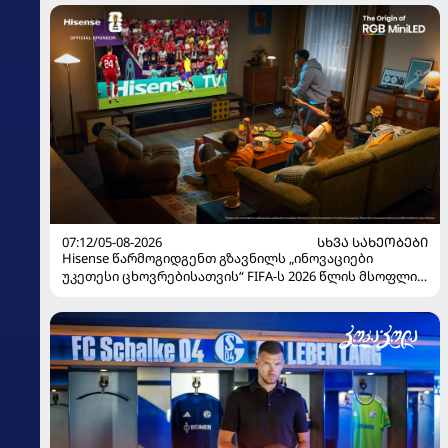
07:12/05-08-2026
ᲡᲮᲕᲐ ᲡᲐᲮᲔᲝᲑᲔᲑᲘ
Hisense წარმოგიდგენთ გზავნილს „ინოვაციები
უკეთესი ცხოვრებისათვის“ FIFA-ს 2026 წლის მსოფლიო
ჩემპიონატზე