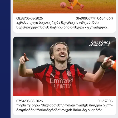
08:38/05-08-2026
ᲔᲠᲝᲕᲜᲣᲚᲘ ᲜᲐᲙᲠᲔᲑᲘ
აკრძალული ნივთიერება მუდრიკის ორგანიზმი
საქართველოსთან მატჩის წინ მოხვდა - უკრაინელი
ჟურნალისტი ფეხბურთელის დისკვალიფიკაციაზე
ინფორმაციას ავრცელებს
07:54/05-08-2026
ᲘᲢᲐᲚᲘᲐ
"ჩემი ოცნება "მილანთან" ერთად რაიმეს მოგება იყო" -
მოდრიჩმა "როსონერიში" თავის მისიაზე ისაუბრა