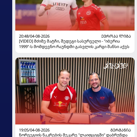
20:48/04-08-2026
ᲔᲕᲠᲝᲞᲐ ᲚᲘᲒᲐ
[VIDEO] მძიმე მატჩი, შედეგი სასურველი - "იბერია
1999"-ს მომდევნო რაუნდში გასვლის კარგი შანსი აქვს
19:05/04-08-2026
ᲒᲔᲠᲛᲐᲜᲘᲐ
ნორვეგიის ნაკრების მეკარე "ლაიფციგში" დაბრუნდა