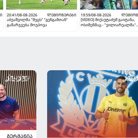
Ი
20:41/08-08-2026
ᲚᲔᲒᲘᲝᲜᲔᲠᲔᲑᲘ
19:59/08-08-2026
ᲚᲔᲒᲘᲝᲜ
აბუაშვილმა "მეცს" "გენგამთან"
[VIDEO] მიქაუტაძემ გაიტანა,
გამარჯვება მოუპოვა
ოსიმენმაც - "ვილიარეალმა"
სტამბოლში "გალათასარაის"
მოუგო
ᲒᲔᲠᲛᲐᲜᲘᲐ