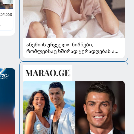
ᲔᲠᲔᲑᲘ
ანემიის უჩვეულო ნიშნები,
რომლებსაც ხშირად ყურადღებას არ
აქცევენ