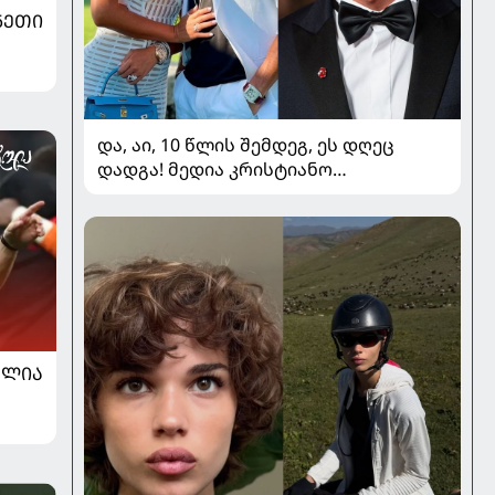
ᲜᲔᲗᲘ
და, აი, 10 წლის შემდეგ, ეს დღეც
დადგა! მედია კრისტიანო
რონალდოსა და ჯორჯინა
როდრიგესის ქორწილზე წერს
ᲐᲚᲘᲐ