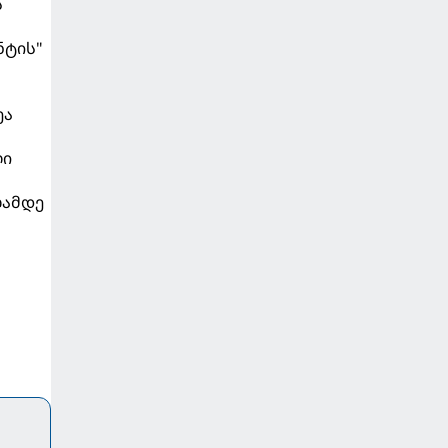
ს
ნტის"
ეა
ლი
ლამდე