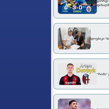
გიორგი 
ფინალში
დოვბიკი "
"რომა"