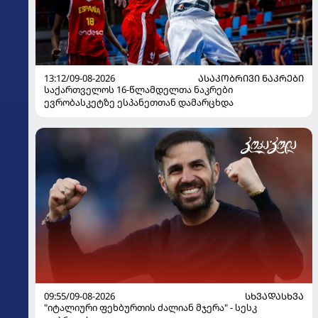
13:12/09-08-2026
ᲐᲡᲐᲙᲝᲑᲠᲘᲕᲘ ᲜᲐᲙᲠᲔᲑᲘ
საქართველოს 16-წლამდელთა ნაკრები
ევრობასკეტზე ესპანეთთან დამარცხდა
09:55/09-08-2026
ᲡᲮᲕᲐᲓᲐᲡᲮᲕᲐ
"იტალიური ფეხბურთის ძალიან მჯერა" - სესკ