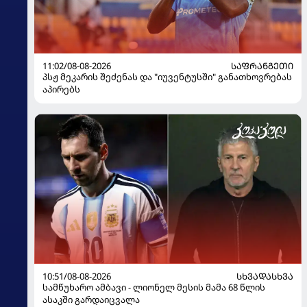
11:02/08-08-2026
ᲡᲐᲤᲠᲐᲜᲒᲔᲗᲘ
პსჟ მეკარის შეძენას და "იუვენტუსში" განათხოვრებას
აპირებს
10:51/08-08-2026
ᲡᲮᲕᲐᲓᲐᲡᲮᲕᲐ
სამწუხარო ამბავი - ლიონელ მესის მამა 68 წლის
ასაკში გარდაიცვალა