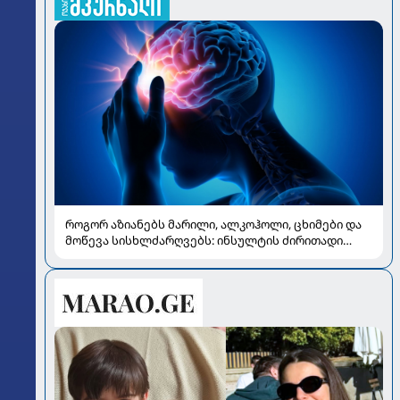
როგორ აზიანებს მარილი, ალკოჰოლი, ცხიმები და
მოწევა სისხლძარღვებს: ინსულტის ძირითადი
რისკები