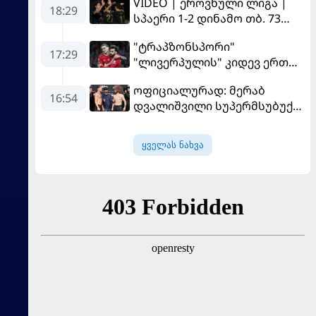
VIDEO | ეროვნული ლიგა |
18:29
სპაერი 1-2 დინამო თბ. 73
წუთი იწვალა და ორ წუთში
"ტრაპზონსპორი"
დაამთავრა...
17:29
"ლივერპულის" კიდევ ერთ
ფეხბურთელს შეიძენს
ოფიციალურად: მერაბ
16:54
დვალიშვილი სუპერმსუბუქი
წონის ქამრისთვის პიოტრ
იანს დაუპირისპირდება
ყველას ნახვა