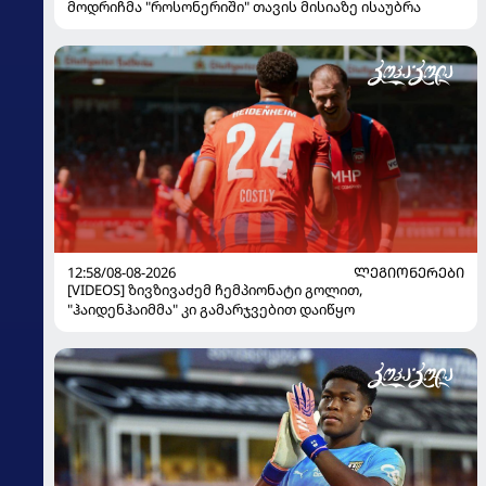
მოდრიჩმა "როსონერიში" თავის მისიაზე ისაუბრა
12:58/08-08-2026
ᲚᲔᲒᲘᲝᲜᲔᲠᲔᲑᲘ
[VIDEOS] ზივზივაძემ ჩემპიონატი გოლით,
"ჰაიდენჰაიმმა" კი გამარჯვებით დაიწყო