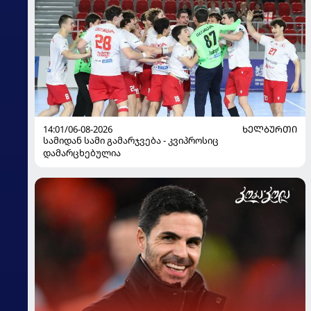
14:01/06-08-2026
ᲮᲔᲚᲑᲣᲠᲗᲘ
სამიდან სამი გამარჯვება - კვიპროსიც
დამარცხებულია