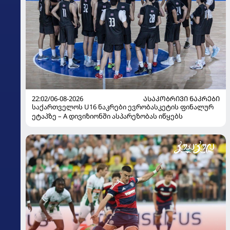
22:02/06-08-2026
ᲐᲡᲐᲙᲝᲑᲠᲘᲕᲘ ᲜᲐᲙᲠᲔᲑᲘ
საქართველოს U16 ნაკრები ევრობასკეტის ფინალურ
ეტაპზე – A დივიზიონში ასპარეზობას იწყებს