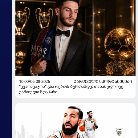
10:00/06-08-2026
ᲥᲐᲠᲗᲕᲔᲚᲘ ᲡᲞᲝᲠᲢᲡᲛᲔᲜᲔᲑᲘ
"კვარავაჯოს" გზა ოქროს ბურთამდე: თანამედროვე
ქართული ზღაპარი