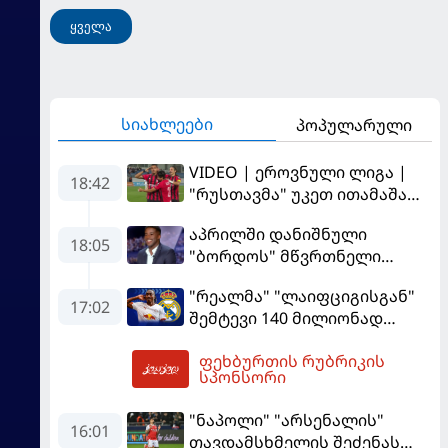
ყველა
სიახლეები
პოპულარული
VIDEO | ეროვნული ლიგა |
18:42
"რუსთავმა" უკეთ ითამაშა
და დამსახურებულად
აპრილში დანიშნული
მოიგო, "ტორპედომ" გვიან
18:05
"ბორდოს" მწვრთნელი
გაიღვიძა...
გადააყენეს
"რეალმა" "ლაიფციგისგან"
17:02
შემტევი 140 მილიონად
შეიძინა
ფეხბურთის რუბრიკის
20:00
სპონსორი
"ნაპოლი" "არსენალის"
16:01
თავდამსხმელის შეძენას