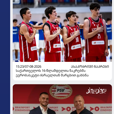
15:23/07-08-2026
ᲐᲡᲐᲙᲝᲑᲠᲘᲕᲘ ᲜᲐᲙᲠᲔᲑᲘ
საქართველოს 16-წლამდელთა ნაკრებმა
ევრობასკეტი ისრაელთან მარცხით გახსნა