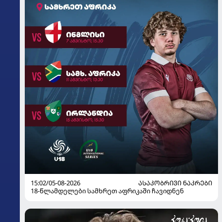
15:02/05-08-2026
ᲐᲡᲐᲙᲝᲑᲠᲘᲕᲘ ᲜᲐᲙᲠᲔᲑᲘ
18-წლამდელები სამხრეთ აფრიკაში ჩავიდნენ