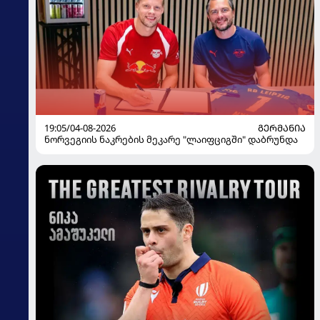
19:05/04-08-2026
ᲒᲔᲠᲛᲐᲜᲘᲐ
ნორვეგიის ნაკრების მეკარე "ლაიფციგში" დაბრუნდა