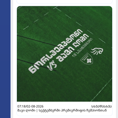
07:18/02-08-2026
ᲡᲮᲕᲐᲓᲐᲡᲮᲕᲐ
შავი ლომი | სექტემბერში პრემიერშიფის ჩემპიონთან