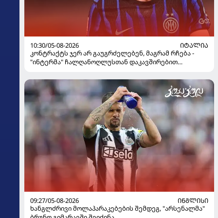
10:30/05-08-2026
ᲘᲢᲐᲚᲘᲐ
კონტრაქტს ჯერ არ გაუგრძელებენ, მაგრამ რჩება -
"ინტერმა" ჩალღანოღლუსთან დაკავშირებით
გადაწყვეტილება მიიღო
09:27/05-08-2026
ᲘᲜᲒᲚᲘᲡᲘ
ხანგლძრივი მოლაპარაკებების შემდეგ, "არსენალმა"
ბრუნო გიმარაეში შეიძინა