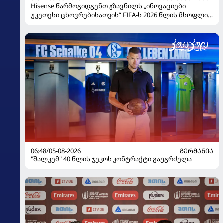
Hisense წარმოგიდგენთ გზავნილს „ინოვაციები
უკეთესი ცხოვრებისათვის“ FIFA-ს 2026 წლის მსოფლიო
ჩემპიონატზე
06:48/05-08-2026
ᲒᲔᲠᲛᲐᲜᲘᲐ
"შალკემ" 40 წლის ჯეკოს კონტრაქტი გაუგრძელა