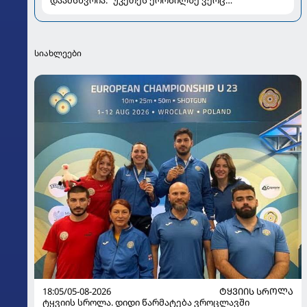
დაამსხვრია: "უკეთეს ქორწილზე ვერც
ვიოცნებებდი“
სიახლეები
18:05/05-08-2026
ᲢᲧᲕᲘᲘᲡ ᲡᲠᲝᲚᲐ
ტყვიის სროლა. დიდი წარმატება ვროცლავში