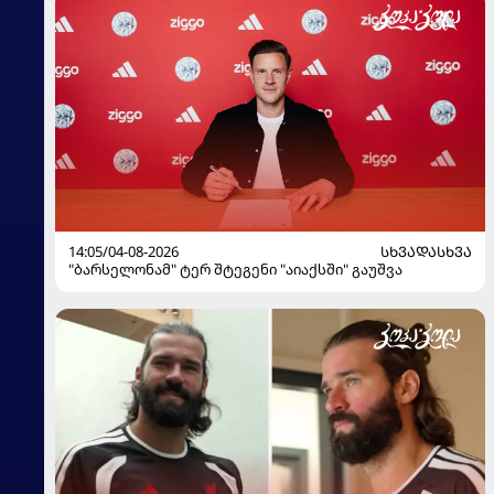
14:05/04-08-2026
ᲡᲮᲕᲐᲓᲐᲡᲮᲕᲐ
"ბარსელონამ" ტერ შტეგენი "აიაქსში" გაუშვა