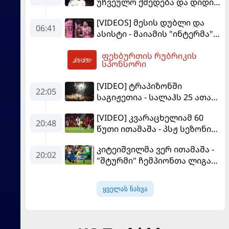
უჩვეულო ქმედება და დიდი
კომპრომისი - ვინისიუსის
[VIDEOS] მესის დუბლი და
მომავალი გადაწყდა
06:41
ასისტი - მაიამის "ინტერმა"
"სან ლუისს" მოუგო
ფეხბურთის რუბრიკის
08:31
სპონსორი
[VIDEO] ტრაპიზონში
22:05
საგიჟეთია - სალაჰს 25 ათასი
ფანი დახვდა
[VIDEO] კვარაცხელიამ 60
20:48
წუთი ითამაშა - პსჟ სეზონის
პირველ მატჩში
კიტეიშვილმა ვერ ითამაშა -
"მალიორკასთან"
20:02
"შტურმი" ჩემპიონთა ლიგაზე
დამარცხდა
"ფენერბაჰჩესთან"
დამარცხდა
ყველას ნახვა