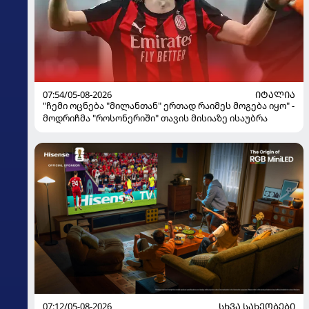
07:54/05-08-2026
ᲘᲢᲐᲚᲘᲐ
"ჩემი ოცნება "მილანთან" ერთად რაიმეს მოგება იყო" -
მოდრიჩმა "როსონერიში" თავის მისიაზე ისაუბრა
07:12/05-08-2026
ᲡᲮᲕᲐ ᲡᲐᲮᲔᲝᲑᲔᲑᲘ