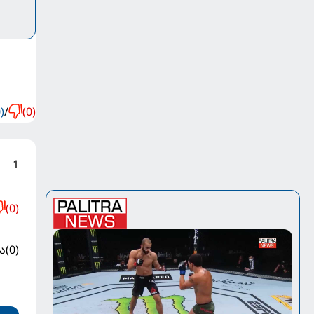
)
/
(0)
1
(0)
ა
(0)