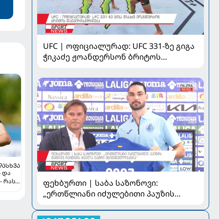
UFC | ოფიციალურად: UFC 331-ზე გიგა
ჭიკაძე ჟოანდერსონ ბრიტოს
დაუპირისპირდება
ᲓᲐᲡᲮᲕᲐ
ს და
- რას
ფეხბურთი | საბა საზონოვი:
„ერთწლიანი იძულებითი პაუზის
შემდეგ ჩემთვის ყველა მატჩი
მნიშვნელოვანია“