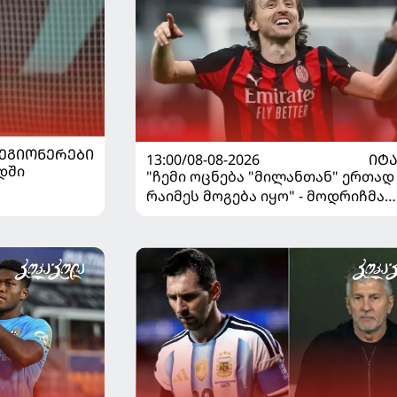
ᲔᲒᲘᲝᲜᲔᲠᲔᲑᲘ
13:00/08-08-2026
ᲘᲢ
დში
"ჩემი ოცნება "მილანთან" ერთად
რაიმეს მოგება იყო" - მოდრიჩმა
"როსონერიში" თავის მისიაზე
ისაუბრა