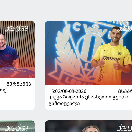
ᲒᲔᲠᲛᲐᲜᲘᲐ
არე
15:02/08-08-2026
ᲔᲡᲞᲐ
ლუკა ზიდანმა ესპანეთში გუნდი
გამოიცვალა