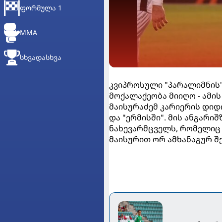
ᲤᲝᲠᲛᲣᲚᲐ 1
MMA
ᲡᲮᲕᲐᲓᲐᲡᲮᲕᲐ
კვიპროსული "პარალიმნის"
მოქალაქეობა მიიღო - ამის 
მაისურაძემ კარიერის დიდ
და "ერმისში". მის ანგარი
ნახევარმცველს, რომელიც
მაისურით ორ ამხანაგურ შ