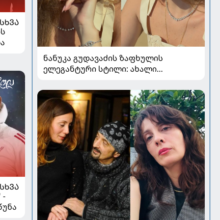
ᲡᲮᲕᲐ
ის
ლა
ნანუკა გუდავაძის ზაფხულის
ელეგანტური სტილი: ახალი
ფოტოები, საზაფხულო განწყობა და
უნაკლო ბუნებრივობა
ᲡᲮᲕᲐ
 -
წუნა