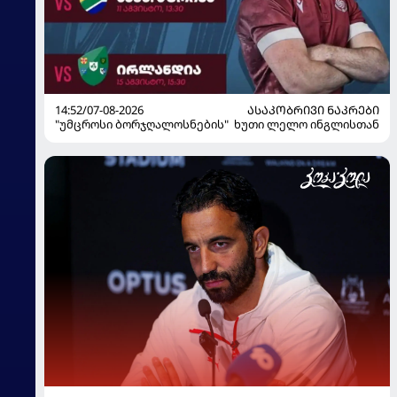
14:52/07-08-2026
ᲐᲡᲐᲙᲝᲑᲠᲘᲕᲘ ᲜᲐᲙᲠᲔᲑᲘ
"უმცროსი ბორჯღალოსნების" ხუთი ლელო ინგლისთან