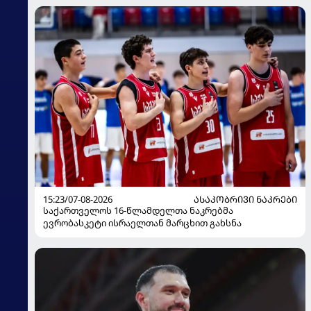
15:23/07-08-2026
ᲐᲡᲐᲙᲝᲑᲠᲘᲕᲘ ᲜᲐᲙᲠᲔᲑᲘ
საქართველოს 16-წლამდელთა ნაკრებმა
ევრობასკეტი ისრაელთან მარცხით გახსნა