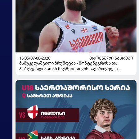
15:05/07-08-2026
ᲔᲠᲝᲕᲜᲣᲚᲘ ᲜᲐᲙᲠᲔᲑᲘ
მამუკელაშვილი ბრუნდება - მონტენეგროსა და
პორტუგალიასთან მატჩებისთვის საქართველო
მზადებას 15 კალათბურთელით იწყებს