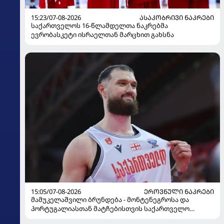
15:23/07-08-2026
ᲐᲡᲐᲙᲝᲑᲠᲘᲕᲘ ᲜᲐᲙᲠᲔᲑᲘ
საქართველოს 16-წლამდელთა ნაკრებმა
ევრობასკეტი ისრაელთან მარცხით გახსნა
15:05/07-08-2026
ᲔᲠᲝᲕᲜᲣᲚᲘ ᲜᲐᲙᲠᲔᲑᲘ
მამუკელაშვილი ბრუნდება - მონტენეგროსა და
პორტუგალიასთან მატჩებისთვის საქართველო
მზადებას 15 კალათბურთელით იწყებს