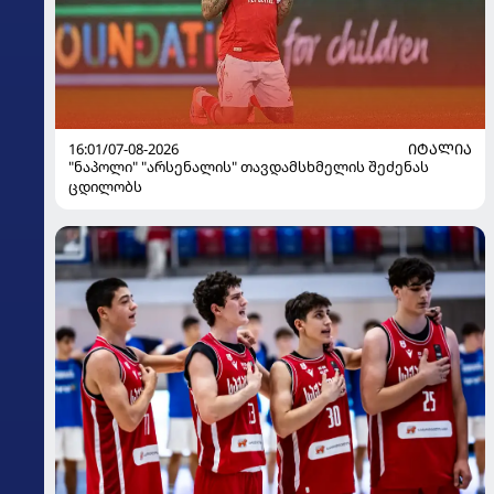
16:01/07-08-2026
ᲘᲢᲐᲚᲘᲐ
"ნაპოლი" "არსენალის" თავდამსხმელის შეძენას
ცდილობს