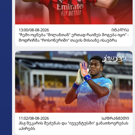
13:00/08-08-2026
ᲘᲢᲐᲚᲘᲐ
"ჩემი ოცნება "მილანთან" ერთად რაიმეს მოგება იყო" -
მოდრიჩმა "როსონერიში" თავის მისიაზე ისაუბრა
11:02/08-08-2026
ᲡᲐᲤᲠᲐᲜᲒᲔᲗᲘ
პსჟ მეკარის შეძენას და "იუვენტუსში" განათხოვრებას
აპირებს