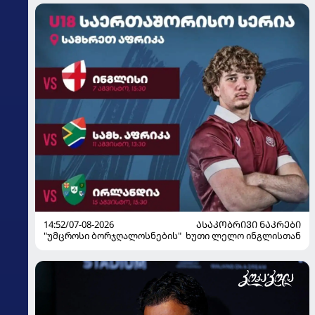
14:52/07-08-2026
ᲐᲡᲐᲙᲝᲑᲠᲘᲕᲘ ᲜᲐᲙᲠᲔᲑᲘ
"უმცროსი ბორჯღალოსნების" ხუთი ლელო ინგლისთან