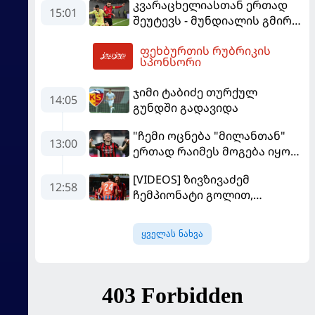
კვარაცხელიასთან ერთად
15:01
შეუტევს - მუნდიალის გმირი
მალე პსჟ-ს ფეხბურთელი
ფეხბურთის რუბრიკის
გახდება
17:51
სპონსორი
ჯიმი ტაბიძე თურქულ
14:05
გუნდში გადავიდა
"ჩემი ოცნება "მილანთან"
13:00
ერთად რაიმეს მოგება იყო" -
მოდრიჩმა "როსონერიში"
[VIDEOS] ზივზივაძემ
თავის მისიაზე ისაუბრა
12:58
ჩემპიონატი გოლით,
"ჰაიდენჰაიმმა" კი
გამარჯვებით დაიწყო
ყველას ნახვა