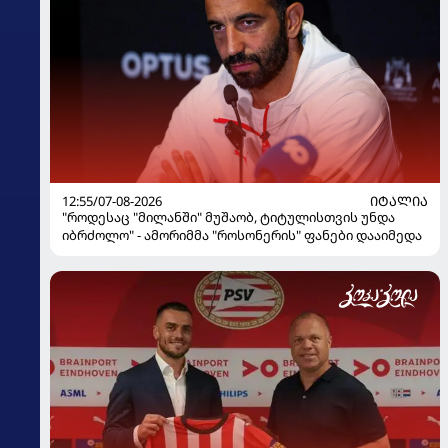
12:55/07-08-2026
ᲘᲢᲐᲚᲘᲐ
"როდესაც "მილანში" მუშაობ, ტიტულისთვის უნდა
იბრძოლო" - ამორიმმა "როსონერის" ფანები დააიმედა