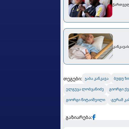
ქართველ
კანკავა
თეგები:
ჯაბა კანკავა
ბუდუ ზ
ელგუჯა ლობჯანიძე
გიორგი ქ
გიორგი წიტაიშვილი
-გურამ კა
გაზიარება: