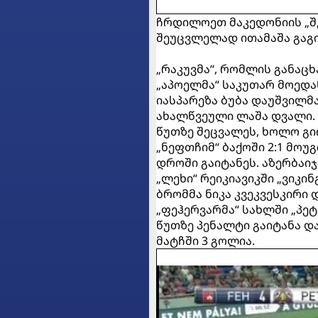
ჩრდილოეთ მაკედონიის „შკ
შეუცვლელად ითამაშა გაგ
„რაკუვმა“, რომლის განაცხა
„აპოელმა“ საკუთარ მოედან
იასპარეზა ბუბა დაუშვილმ
ახალწვეული ლაშა დვალი. 
წუთზე შეცვალეს, ხოლო გი
„ნეფთჩიმ“ ბაქოში 2:1 მო
დროში გაიტანეს. აზერბაი
„ლეხი“ რეიკიავიკში „ვიკი
ბრომმა ნიკა კვეკვესკირი 
„ფეჰერვარმა“ სახლში „პეტრ
წუთზე პენალტი გაიტანა დ
მატჩში 3 გოლია.