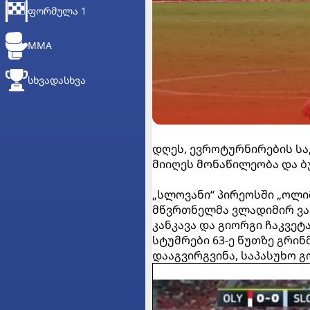
ᲤᲝᲠᲛᲣᲚᲐ 1
MMA
ᲡᲮᲕᲐᲓᲐᲡᲮᲕᲐ
დღეს, ევროტურნირების სა
მიიღეს მონაწილეობა და ბ
„სლოვანი“ პირეოსში „ოლიმ
მწვრთნელმა ვლადიმირ ვაის
კანკავა და გიორგი ჩაკვეტ
სტუმრები 63-ე წუთზე გრინ
დააგვირგვინა, საპასუხო გო