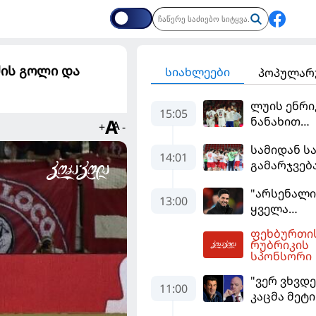
ძის გოლი და
სიახლეები
პოპულარ
ლუის ენრი
15:05
ნანახით
+
-
კმაყოფილი
სამიდან ს
ეს ის შედე
14:01
გამარჯვება
არის, რომ
კვიპროსიც
გვინდოდა
"არსენალი
დამარცხე
13:00
ყველა
ტიტულისთ
ფეხბურთი
იბრძოლებს
15:38
რუბრიკის
დინასტიის
სპონსორი
შექმნა გვს
"ვერ ვხვდე
მიკელ არტ
11:00
კაცმა მეტ
უნდა ჩაიდ