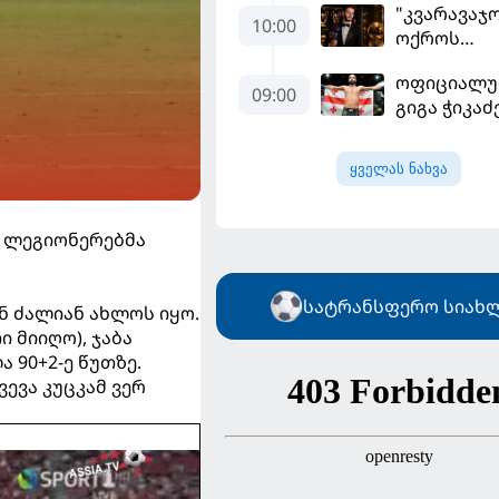
"კვარავაჯო
- ფიგუ
10:00
ოქროს
ინფანტინ
ბურთამდე:
გადადგომ
ოფიციალუ
თანამედრ
მოითხოვს
09:00
გიგა ჭიკაძ
ქართული
ში მორიგ
ზღაპარი
ბრძოლას
ყველას ნახვა
სექტემბერ
გამართავს
ა ლეგიონერებმა
სატრანსფერო სიახლ
ან ძალიან ახლოს იყო.
 მიიღო), ჯაბა
 90+2-ე წუთზე.
ვევა კუცკამ ვერ