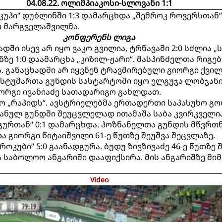
04.08.22. ოლიმპიაკოსი-სლოვანი 1:1
უპი“ დუბლინში 1:3 დამარცხდა „შემროკ როვერსთან“
ი მარგველაშვილმა.
კონფერენს ლიგა
დში ისევ არ იყო ვაკო გვილია, ტრნავაში 2:0 სძლია „ს
ზე 1:0 დაამარცხა „კიზილ-ჟარი“. მასპინძელთა რიგებ
ა. განაცხადში არ იყვნენ ტრავმირებული გიორგი ქვი
სტუმართა გუნდის სასტარტოში იყო ელგუჯა ლობჯანიძ
ორგი ივანიაძე სათადარიგო გახლდათ.
უგო „რაპიდს“. ავსტრიელებმა ერთადერთი საპასუხო 
ჯანულ გუნდში შეუცვლელად ითამაშა საბა კვირკველია
ნგურთან“ 0:1 დამარცხდა. პოზნანელთა გუნდის მწვრთ
და გიორგი წიტაიშვილი 61-ე წუთზე შეუშვა შეცვლაზე.
ოკუბი“ 5:0 გაანადგურა. ბუდუ ზივზივაძე 46-ე წუთზე შ
ა საბოლოო ანგარიში დააფიქსირა. მის ანგარიშზე მი
Video