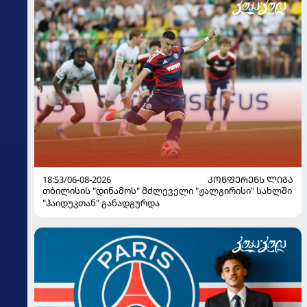
18:53/06-08-2026
ᲙᲝᲜᲤᲔᲠᲔᲜᲡ ᲚᲘᲒᲐ
თბილისის "დინამოს" მძლეველი "ჟალგირისი" სახლში
"ჰაიდუკთან" განადგურდა