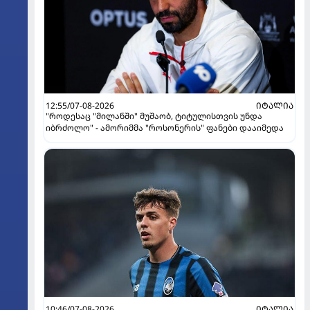
12:55/07-08-2026
ᲘᲢᲐᲚᲘᲐ
"როდესაც "მილანში" მუშაობ, ტიტულისთვის უნდა
იბრძოლო" - ამორიმმა "როსონერის" ფანები დააიმედა
10:46/07-08-2026
ᲘᲢᲐᲚᲘᲐ