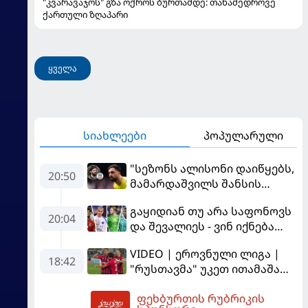
"კვარავაჯოს" გზა ოქროს ბურთამდე: თანამედროვე
ქართული ზღაპარი
ყველა
სიახლეები
პოპულარული
"სეზონს ალისონი დაიწყებს,
20:50
მამარდაშვილს შანსის
გამოსაყენებლად
გაყიდიან თუ არა საფონოვს
მოთმინება სჭირდება,
20:04
და შევალიეს - ვინ იქნება
რომელსაც 100%-ით
პსჟ-ს ძირითადი მეკარე?
მიიღებს" - განაცხადა
VIDEO | ეროვნული ლიგა |
"ლივერპულის" ყოფილმა
18:42
"რუსთავმა" უკეთ ითამაშა
მეკარემ
და დამსახურებულად
ფეხბურთის რუბრიკის
მოიგო, "ტორპედომ" გვიან
21:18