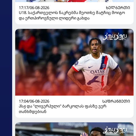
17:17/06-08-2026
ᲮᲔᲚᲑᲣᲠᲗᲘ
U18. საქართველოს ნაკრებმა მეოთხე მატჩიც მოიგო
და ერთპიროვნული ლიდერი გახდა
17:04/06-08-2026
ᲡᲐᲤᲠᲐᲜᲒᲔᲗᲘ
პსჟ და "ლივერპული" ბარკოლას ფასზე ვერ
თანხმდებიან