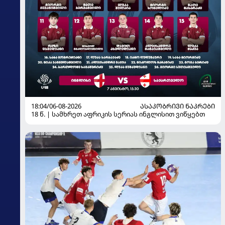
18:04/06-08-2026
ᲐᲡᲐᲙᲝᲑᲠᲘᲕᲘ ᲜᲐᲙᲠᲔᲑᲘ
18 წ. | სამხრეთ აფრიკის სერიას ინგლისით ვიწყებთ