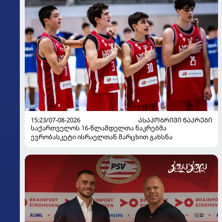
15:23/07-08-2026
ᲐᲡᲐᲙᲝᲑᲠᲘᲕᲘ ᲜᲐᲙᲠᲔᲑᲘ
საქართველოს 16-წლამდელთა ნაკრებმა
ევრობასკეტი ისრაელთან მარცხით გახსნა