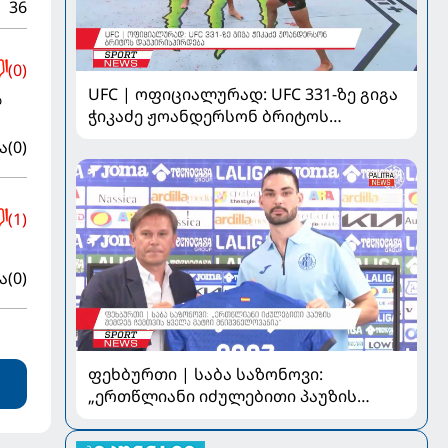
36
(0)
UFC | ოფიციალურად: UFC 331-ზე გიგა
ლ
ჭიკაძე ჟოანდერსონ ბრიტოს
დაუპირისპირდება
ა
(0)
(1)
ა
(0)
ფეხბურთი | საბა საზონოვი:
„ერთწლიანი იძულებითი პაუზის
შემდეგ ჩემთვის ყველა მატჩი
მნიშვნელოვანია“