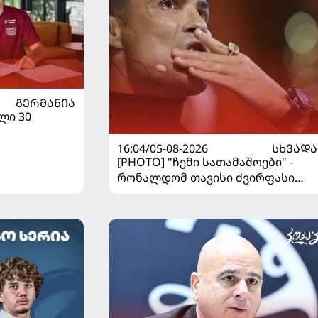
ᲒᲔᲠᲛᲐᲜᲘᲐ
ლი 30
16:04/05-08-2026
ᲡᲮᲕᲐᲓᲐ
[PHOTO] "ჩემი სათამაშოები" -
რონალდომ თავისი ძვირფასი
ავტოპარკი აჩვენა