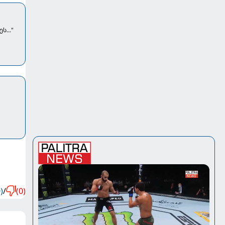
..."
)
/
(0)