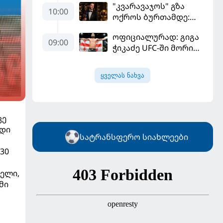
"კვარავაჯოს" გზა
ფიგუ ინფანტინოს
10:00
ოქროს ბურთამდე:
გადადგომას
თანამედროვე
მოითხოვს
ოფიციალურად: გიგა
ქართული ზღაპარი
09:00
ჭიკაძე UFC-ში მორიგ
ბრძოლას
სექტემბერში
ყველას ნახვა
გამართავს
კე
ოდი
სატრანსფერო სიახლეები
30
თელი,
მი