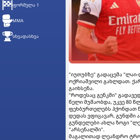
ᲤᲝᲠᲛᲣᲚᲐ 1
MMA
ᲡᲮᲕᲐᲓᲐᲡᲮᲕᲐ
"იუთუბზე" გადაცემა "ლაი
ოქრიაშვილი გახლდათ. ქა
გაიხსენა.
"როდესაც გენკში" გადავედ
წელი მუშაობდა, უკვე 80 წ
ფეხბურთელებს ჰქონდათ ნა
დედას ვფიცავარ, გუნდში არ
გუნდელები ახლა ზოგი "ლეს
"არსენალში".
მაგალითად ლეანდრო ტროსა