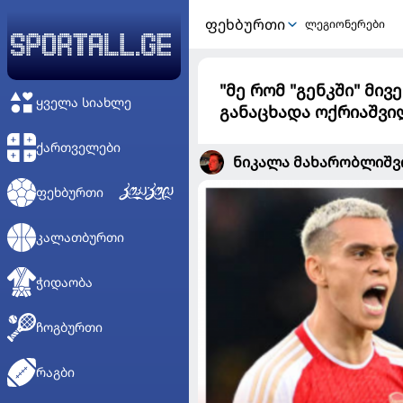
ᲤᲔᲮᲑᲣᲠᲗᲘ
ლეგიონერები
"მე რომ "გენკში" მივ
ᲧᲕᲔᲚᲐ ᲡᲘᲐᲮᲚᲔ
განაცხადა ოქრიაშვი
ᲥᲐᲠᲗᲕᲔᲚᲔᲑᲘ
ნიკალა მახარობლიშ
ᲤᲔᲮᲑᲣᲠᲗᲘ
ᲙᲐᲚᲐᲗᲑᲣᲠᲗᲘ
ᲭᲘᲓᲐᲝᲑᲐ
ᲩᲝᲒᲑᲣᲠᲗᲘ
ᲠᲐᲒᲑᲘ