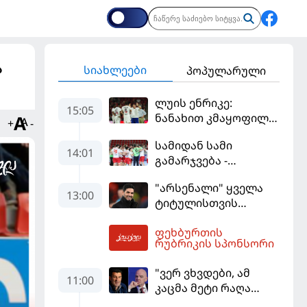
ა
სიახლეები
პოპულარული
ლუის ენრიკე:
15:05
ნანახით კმაყოფილი
+
-
ვარ - ეს ის შედეგი არ
სამიდან სამი
არის, რომელიც
14:01
გამარჯვება -
გვინდოდა
კვიპროსიც
"არსენალი" ყველა
დამარცხებულია
13:00
ტიტულისთვის
იბრძოლებს, ჩვენ
ფეხბურთის
დინასტიის შექმნა
15:45
რუბრიკის სპონსორი
გვსურს" - მიკელ
არტეტა
"ვერ ვხვდები, ამ
11:00
კაცმა მეტი რაღა
უნდა ჩაიდინოს?" -