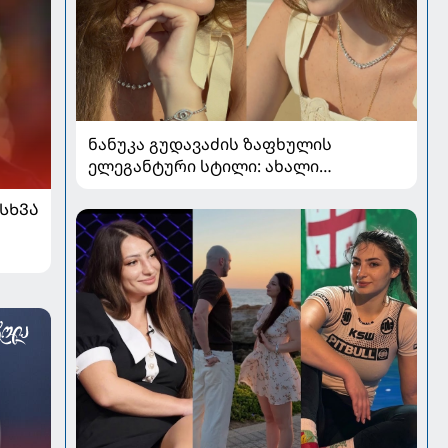
ნანუკა გუდავაძის ზაფხულის
ელეგანტური სტილი: ახალი
ფოტოები, საზაფხულო განწყობა და
ᲡᲮᲕᲐ
უნაკლო ბუნებრივობა