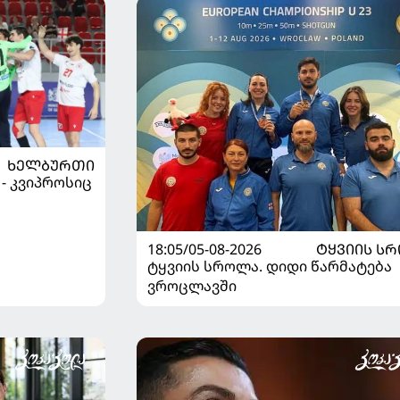
ᲮᲔᲚᲑᲣᲠᲗᲘ
 - კვიპროსიც
18:05/05-08-2026
ᲢᲧᲕᲘᲘᲡ Ს
ტყვიის სროლა. დიდი წარმატება
ვროცლავში