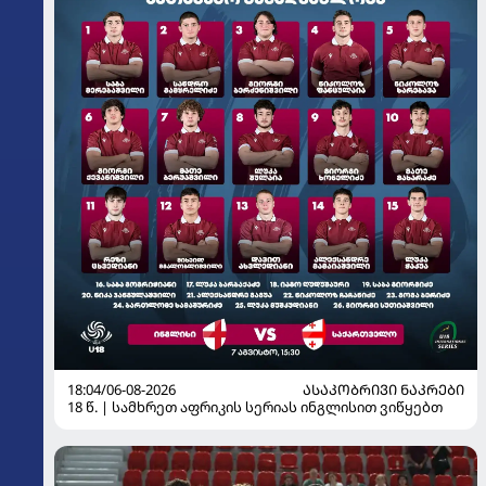
18:04/06-08-2026
ᲐᲡᲐᲙᲝᲑᲠᲘᲕᲘ ᲜᲐᲙᲠᲔᲑᲘ
18 წ. | სამხრეთ აფრიკის სერიას ინგლისით ვიწყებთ