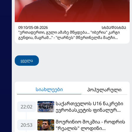
09:10/05-08-2026
ᲡᲮᲕᲐᲓᲐᲡᲮᲕᲐ
"ერთადერთი, გული ამაზე მწყდება... "იბერია" კარგი
გუნდია, მაგრამ..." - "ლარნეს" მწვრთნელმა მატჩი
შეაფასა და თბილისში თავდაჯერებული გუნდი
მოჰყავს
ყველა
სიახლეები
პოპულარული
საქართველოს U16 ნაკრები
22:02
ევრობასკეტის ფინალურ
ეტაპზე – A დივიზიონში
მოურინიო შოკშია - როდრის
ასპარეზობას იწყებს
20:53
"რეალის" ლოდინი