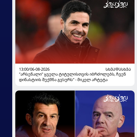
13:00/06-08-2026
ᲡᲮᲕᲐᲓᲐᲡᲮᲕᲐ
"არსენალი" ყველა ტიტულისთვის იბრძოლებს, ჩვენ
დინასტიის შექმნა გვსურს" - მიკელ არტეტა