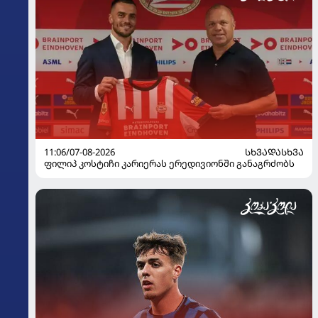
11:06/07-08-2026
ᲡᲮᲕᲐᲓᲐᲡᲮᲕᲐ
ფილიპ კოსტიჩი კარიერას ერედივიონში განაგრძობს