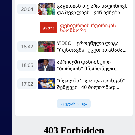
გამოსაყენებლად
გაყიდიან თუ არა საფონოვს
მოთმინება სჭირდება,
20:04
და შევალიეს - ვინ იქნება
რომელსაც 100%-ით
პსჟ-ს ძირითადი მეკარე?
მიიღებს" - განაცხადა
ფეხბურთის რუბრიკის
"ლივერპულის" ყოფილმა
23:55
სპონსორი
მეკარემ
VIDEO | ეროვნული ლიგა |
18:42
"რუსთავმა" უკეთ ითამაშა
და დამსახურებულად
აპრილში დანიშნული
მოიგო, "ტორპედომ" გვიან
18:05
"ბორდოს" მწვრთნელი
გაიღვიძა...
გადააყენეს
"რეალმა" "ლაიფციგისგან"
17:02
შემტევი 140 მილიონად
შეიძინა
ყველას ნახვა