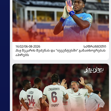
16:02/06-08-2026
ᲡᲐᲤᲠᲐᲜᲒᲔᲗᲘ
პსჟ მეკარის შეძენას და "იუვენტუსში" განათხოვრებას
აპირებს