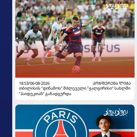
18:53/06-08-2026
ᲙᲝᲜᲤᲔᲠᲔᲜᲡ ᲚᲘᲒᲐ
თბილისის "დინამოს" მძლეველი "ჟალგირისი" სახლში
"ჰაიდუკთან" განადგურდა