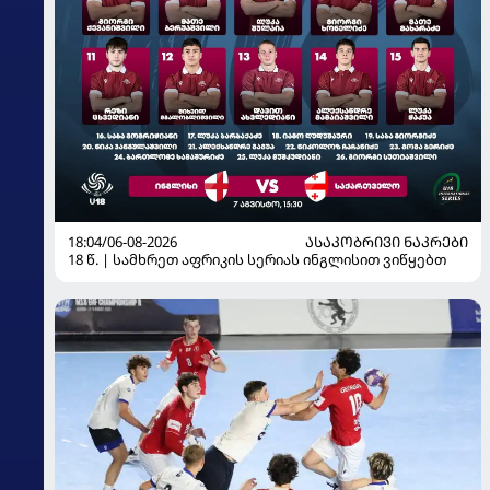
18:04/06-08-2026
ᲐᲡᲐᲙᲝᲑᲠᲘᲕᲘ ᲜᲐᲙᲠᲔᲑᲘ
18 წ. | სამხრეთ აფრიკის სერიას ინგლისით ვიწყებთ