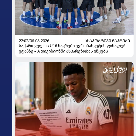
22:02/06-08-2026
ᲐᲡᲐᲙᲝᲑᲠᲘᲕᲘ ᲜᲐᲙᲠᲔᲑᲘ
საქართველოს U16 ნაკრები ევრობასკეტის ფინალურ
ეტაპზე – A დივიზიონში ასპარეზობას იწყებს