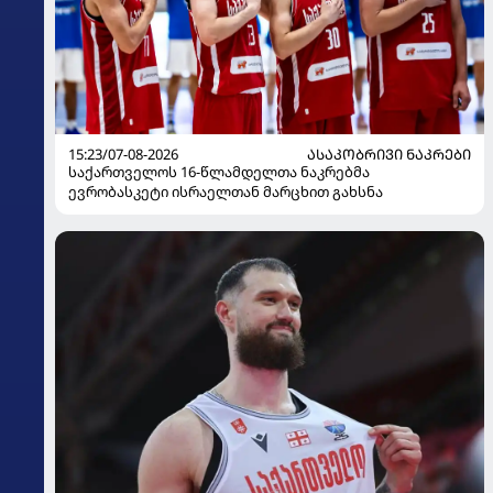
15:23/07-08-2026
ᲐᲡᲐᲙᲝᲑᲠᲘᲕᲘ ᲜᲐᲙᲠᲔᲑᲘ
საქართველოს 16-წლამდელთა ნაკრებმა
ევრობასკეტი ისრაელთან მარცხით გახსნა