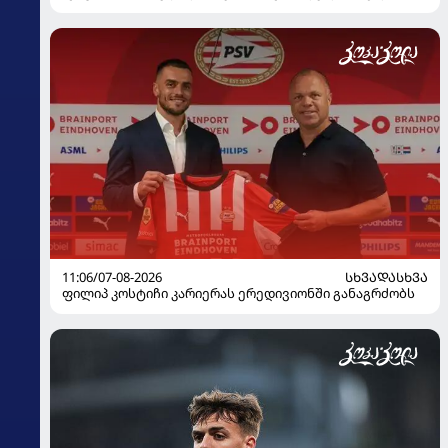
11:06/07-08-2026
ᲡᲮᲕᲐᲓᲐᲡᲮᲕᲐ
ფილიპ კოსტიჩი კარიერას ერედივიონში განაგრძობს