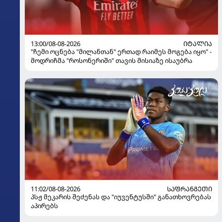
13:00/08-08-2026
ᲘᲢᲐᲚᲘᲐ
"ჩემი ოცნება "მილანთან" ერთად რაიმეს მოგება იყო" -
მოდრიჩმა "როსონერიში" თავის მისიაზე ისაუბრა
11:02/08-08-2026
ᲡᲐᲤᲠᲐᲜᲒᲔᲗᲘ
პსჟ მეკარის შეძენას და "იუვენტუსში" განათხოვრებას
აპირებს