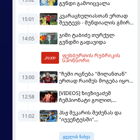
გუნდი გამოიცვალა
კვარაცხელიასთან ერთად
15:01
შეუტევს - მუნდიალის გმირი
მალე პსჟ-ს ფეხბურთელი
ჯიმი ტაბიძე თურქულ
გახდება
14:05
გუნდში გადავიდა
ფეხბურთის რუბრიკის
15:27
სპონსორი
"ჩემი ოცნება "მილანთან"
13:00
ერთად რაიმეს მოგება იყო" -
მოდრიჩმა "როსონერიში"
[VIDEOS] ზივზივაძემ
თავის მისიაზე ისაუბრა
12:58
ჩემპიონატი გოლით,
"ჰაიდენჰაიმმა" კი
პსჟ მეკარის შეძენას და
გამარჯვებით დაიწყო
11:02
"იუვენტუსში"
განათხოვრებას აპირებს
ყველას ნახვა