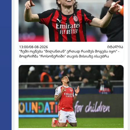
13:00/08-08-2026
ᲘᲢᲐᲚᲘᲐ
"ჩემი ოცნება "მილანთან" ერთად რაიმეს მოგება იყო" -
მოდრიჩმა "როსონერიში" თავის მისიაზე ისაუბრა