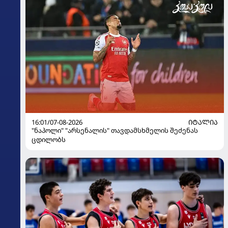
16:01/07-08-2026
ᲘᲢᲐᲚᲘᲐ
"ნაპოლი" "არსენალის" თავდამსხმელის შეძენას
ცდილობს